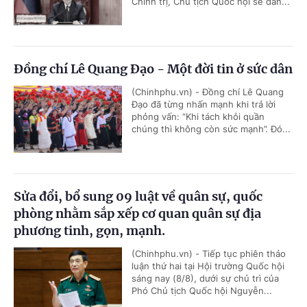
Chính trị, Chủ tịch Quốc hội sẽ dẫn...
Đồng chí Lê Quang Đạo - Một đời tin ở sức dân
(Chinhphu.vn) - Đồng chí Lê Quang
Đạo đã từng nhấn mạnh khi trả lời
phỏng vấn: “Khi tách khỏi quần
chúng thì không còn sức mạnh”. Đó...
Sửa đổi, bổ sung 09 luật về quân sự, quốc
phòng nhằm sắp xếp cơ quan quân sự địa
phương tinh, gọn, mạnh.
(Chinhphu.vn) - Tiếp tục phiên thảo
luận thứ hai tại Hội trường Quốc hội
sáng nay (8/8), dưới sự chủ trì của
Phó Chủ tịch Quốc hội Nguyễn...