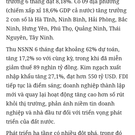
trưởng 6 tháng đạt 8,18%. Có 09 địa phương
(chiếm xấp xỉ 18,6% GDP cả nước) tǎng trưởng
2 con số là Hà Tĩnh, Ninh Bình, Hải Phòng, Bắc
Ninh, Hưng Yên, Phú Thọ, Quảng Ninh, Thái
Nguyên, Tây Ninh.
Thu NSNN 6 tháng đạt khoảng 62% dự toán,
tăng 17,2% so với cùng kỳ, trong khi đã miễn
giảm thuế 89 nghìn tỷ đồng. Kim ngạch xuất
nhập khẩu tăng 27,1%, đạt hơn 550 tỷ USD. FDI
tiếp tục là điểm sáng; doanh nghiệp thành lập
mới và quay lại hoạt động tăng cao hơn số rút
khỏi thị trường, phản ánh niềm tin doanh
nghiệp và nhà đầu tư đối với triển vọng phát
triển của đất nước.
Phát triển hạ tầng có nhiều đột phá, trong đó