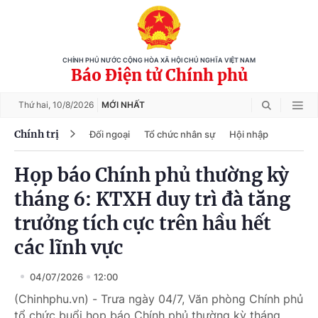
CHÍNH PHỦ NƯỚC CỘNG HÒA XÃ HỘI CHỦ NGHĨA VIỆT NAM
Báo Điện tử Chính phủ
Thứ hai,
10/8/2026
MỚI NHẤT
Chính trị
Đối ngoại
Tổ chức nhân sự
Hội nhập
Họp báo Chính phủ thường kỳ
tháng 6: KTXH duy trì đà tăng
trưởng tích cực trên hầu hết
các lĩnh vực
04/07/2026
12:00
(Chinhphu.vn) - Trưa ngày 04/7, Văn phòng Chính phủ
tổ chức buổi họp báo Chính phủ thường kỳ tháng