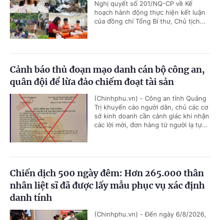
Nghị quyết số 201/NQ-CP về Kế
hoạch hành động thực hiện kết luận
của đồng chí Tổng Bí thư, Chủ tịch...
Cảnh báo thủ đoạn mạo danh cán bộ công an,
quân đội để lừa đảo chiếm đoạt tài sản
(Chinhphu.vn) - Công an tỉnh Quảng
Trị khuyến cáo người dân, chủ các cơ
sở kinh doanh cần cảnh giác khi nhận
các lời mời, đơn hàng từ người lạ tự...
Chiến dịch 500 ngày đêm: Hơn 265.000 thân
nhân liệt sĩ đã được lấy mẫu phục vụ xác định
danh tính
(Chinhphu.vn) - Đến ngày 6/8/2026,