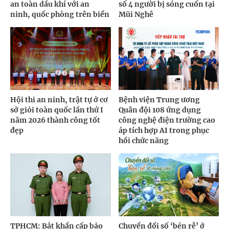
an toàn dầu khí với an
số 4 người bị sóng cuốn tại
ninh, quốc phòng trên biển
Mũi Nghê
Hội thi an ninh, trật tự ở cơ
Bệnh viện Trung ương
sở giỏi toàn quốc lần thứ I
Quân đội 108 ứng dụng
năm 2026 thành công tốt
công nghệ điện trường cao
đẹp
áp tích hợp AI trong phục
hồi chức năng
TPHCM: Bắt khẩn cấp bảo
Chuyển đổi số ‘bén rễ’ ở