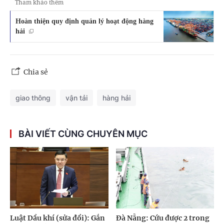
Tham khảo thêm
Hoàn thiện quy định quản lý hoạt động hàng
hải
Chia sẻ
giao thông
vận tải
hàng hải
BÀI VIẾT CÙNG CHUYÊN MỤC
Luật Dầu khí (sửa đổi): Gắn
Đà Nẵng: Cứu được 2 trong