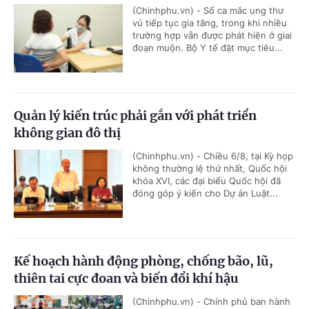
(Chinhphu.vn) - Số ca mắc ung thư
vú tiếp tục gia tăng, trong khi nhiều
trường hợp vẫn được phát hiện ở giai
đoạn muộn. Bộ Y tế đặt mục tiêu...
Quản lý kiến trúc phải gắn với phát triển
không gian đô thị
(Chinhphu.vn) - Chiều 6/8, tại Kỳ họp
không thường lệ thứ nhất, Quốc hội
khóa XVI, các đại biểu Quốc hội đã
đóng góp ý kiến cho Dự án Luật...
Kế hoạch hành động phòng, chống bão, lũ,
thiên tai cực đoan và biến đổi khí hậu
(Chinhphu.vn) - Chính phủ ban hành