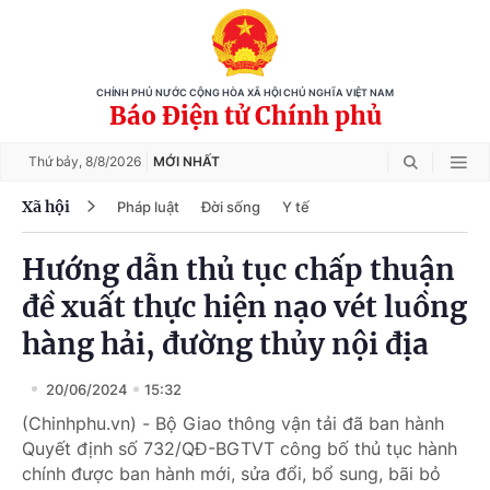
CHÍNH PHỦ NƯỚC CỘNG HÒA XÃ HỘI CHỦ NGHĨA VIỆT NAM
Báo Điện tử Chính phủ
Thứ bảy,
8/8/2026
MỚI NHẤT
Xã hội
Pháp luật
Đời sống
Y tế
Hướng dẫn thủ tục chấp thuận
đề xuất thực hiện nạo vét luồng
hàng hải, đường thủy nội địa
20/06/2024
15:32
(Chinhphu.vn) - Bộ Giao thông vận tải đã ban hành
Quyết định số 732/QĐ-BGTVT công bố thủ tục hành
chính được ban hành mới, sửa đổi, bổ sung, bãi bỏ