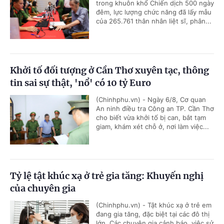
trong khuôn khổ Chiến dịch 500 ngày
đêm, lực lượng chức năng đã lấy mẫu
của 265.761 thân nhân liệt sĩ, phân...
Khởi tố đối tượng ở Cần Thơ xuyên tạc, thông
tin sai sự thật, 'nổ' có 10 tỷ Euro
(Chinhphu.vn) - Ngày 6/8, Cơ quan
An ninh điều tra Công an TP. Cần Thơ
cho biết vừa khởi tố bị can, bắt tạm
giam, khám xét chỗ ở, nơi làm việc...
Tỷ lệ tật khúc xạ ở trẻ gia tăng: Khuyến nghị
của chuyên gia
(Chinhphu.vn) - Tật khúc xạ ở trẻ em
đang gia tăng, đặc biệt tại các đô thị
lớn. Các chuyên gia cảnh báo, việc sử