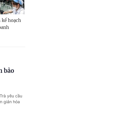
h kế hoạch
doanh
m bảo
Trà yêu cầu
ơn giản hóa