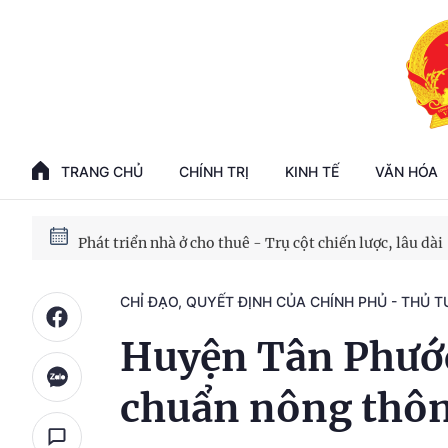
Phát triển kinh tế nhà nước trong kỷ nguyên mới
100 ngày xử lý các điểm nghẽn về chuyển đổi số
TRANG CHỦ
CHÍNH TRỊ
KINH TẾ
VĂN HÓA
Phát triển nhà ở cho thuê - Trụ cột chiến lược, lâu dài
Phát triển kinh tế nhà nước trong kỷ nguyên mới
CHỈ ĐẠO, QUYẾT ĐỊNH CỦA CHÍNH PHỦ - THỦ 
Huyện Tân Phước
chuẩn nông thô