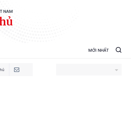
ỆT NAM
phủ
MỚI NHẤT
phủ
An Giang
Bắc Ninh
Cao Bằng