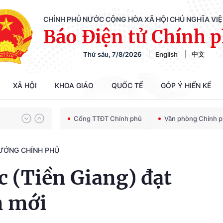
CHÍNH PHỦ NƯỚC CỘNG HÒA XÃ HỘI CHỦ NGHĨA VI
Báo Điện tử Chính 
Thứ sáu, 7/8/2026
English
中文
Chiến dịch 500 ngày đêm tìm kiếm, quy tập và xác định danh tính hài cốt liệt sĩ
XÃ HỘI
KHOA GIÁO
QUỐC TẾ
GÓP Ý HIẾN KẾ
Bảo vệ nền tảng tư tưởng của Đảng trong kỷ nguyên phát triển mới
Cổng TTĐT Chính phủ
Văn phòng Chính 
TƯỚNG CHÍNH PHỦ
Chiến dịch 500 ngày đêm tìm kiếm, quy tập và xác định danh tính hài cốt liệt sĩ
 (Tiền Giang) đạt
n mới