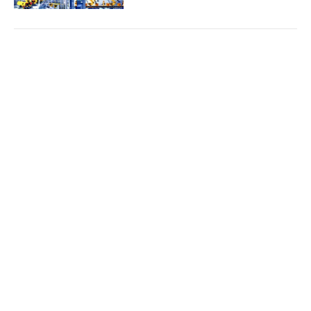
Bảo đảm ngày khai giảng thực sự là ngày hội
Cổng TTĐT Chính phủ
English
中文
của học sinh và giáo viên
Trang chủ
Media
Tin nóng
Thông tin
(Chinhphu.vn) - Phó Thủ tướng Lê
Tiến Châu ký Quyết định số 1472/QĐ-
TTg ban hành Kế hoạch triển khai
thực hiện kết luận của đồng chí...
Chuyên mục
CHÍNH TRỊ
KINH TẾ
Quy định mới về quản lý và phát triển cụm
công nghiệp
VĂN HÓA
XÃ HỘI
(Chinhphu.vn) - Chính phủ ban hành
KHOA GIÁO
QUỐC TẾ
Nghị định số 303/2026/NĐ-CP ngày
01/8/2026 sửa đổi, bổ sung một số
GÓP Ý HIẾN KẾ
điều của Nghị định số...