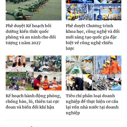
Phê duyệt Kế hoạch bồi
Phê duyệt Chương trình
dưỡng kiến thức quốc
khoa học, công nghệ và đổi
phòng và an ninh cho đối
mới sáng tạo quốc gia đặc
tượng 1 năm 2027
biệt về công nghệ chiến
lược
Kế hoạch hành động phòng,
Tiêu chí phân loại doanh
chống bão, lũ, thiên tai cực
nghiệp để thực hiện cơ cấu
đoan và biến đổi khí hậu
lại vốn nhà nước tại doanh
nghiệp