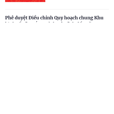
Phê duyệt Điều chỉnh Quy hoạch chung Khu
kinh tế Vũng Áng, tỉnh Hà Tĩnh đến năm 2050
Cổng TTĐT Chính phủ
English
中文
(Chinhphu.vn) - Phó Thủ tướng
Thường trực Chính phủ Phạm Gia Túc
vừa ký Quyết định số 1487/QĐ-TTg
Trang chủ
Media
Tin nóng
Thông tin
ngày 05/8/2026 phê duyệt Điều...
Chuyên mục
Phê chuẩn kết quả bầu, miễn nhiệm chức vụ
Phó Chủ tịch UBND tỉnh Cao Bằng
CHÍNH TRỊ
KINH TẾ
(Chinhphu.vn) - Thủ tướng Chính phủ
VĂN HÓA
XÃ HỘI
Lê Minh Hưng vừa ký các Quyết định
phê chuẩn kết quả bầu, miễn nhiệm
chức vụ Phó Chủ tịch UBND tỉnh...
KHOA GIÁO
QUỐC TẾ
GÓP Ý HIẾN KẾ