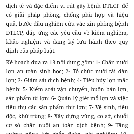
dịch tễ và đặc điểm vi rút gây bệnh DTLCP để
có giải pháp phòng, chống phù hợp và hiệu
quả; bước đầu nghiên cứu vắc xin phòng bệnh
DTLCP, đáp ứng các yêu cầu về kiểm nghiệm,
khảo nghiệm và đăng ký lưu hành theo quy
định của pháp luật.
Kế hoạch đưa ra 13 nội dung gồm: 1- Chăn nuôi
lợn an toàn sinh học; 2- Tổ chức nuôi tái đàn
lợn; 3- Giám sát dịch bệnh; 4- Tiêu hủy lợn mắc
bệnh; 5- Kiểm soát vận chuyển, buôn bán lợn,
sản phẩm từ lợn; 6- Quản lý giết mổ lợn và việc
tiêu thụ các sản phẩm thịt lợn; 7- Vệ sinh, tiêu
độc, khử trùng; 8- Xây dựng vùng, cơ sở, chuỗi
cơ sở chăn nuôi an toàn dịch bệnh; 9- Tăng
cường năng lực chẩn đoán, xét nghiệm; 10-