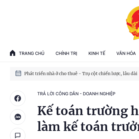
Phát triển kinh tế nhà nước trong kỷ nguyên mới
100 ngày xử lý các điểm nghẽn về chuyển đổi số
TRANG CHỦ
CHÍNH TRỊ
KINH TẾ
VĂN HÓA
Phát triển nhà ở cho thuê - Trụ cột chiến lược, lâu dài
Phát triển kinh tế nhà nước trong kỷ nguyên mới
TRẢ LỜI CÔNG DÂN - DOANH NGHIỆP
Kế toán trường 
làm kế toán trư