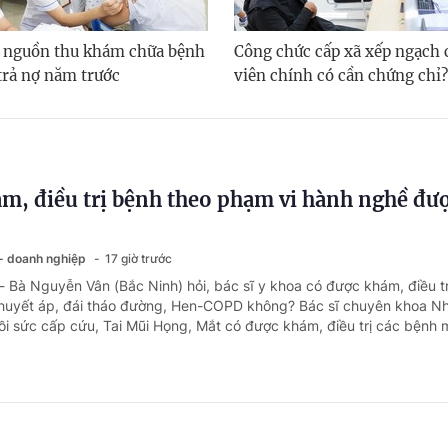
 nguồn thu khám chữa bệnh
Công chức cấp xã xếp ngạch
trả nợ năm trước
viên chính có cần chứng chỉ?
ám, điều trị bệnh theo phạm vi hành nghề đư
 - doanh nghiệp
17 giờ trước
- Bà Nguyễn Vân (Bắc Ninh) hỏi, bác sĩ y khoa có được khám, điều t
 huyết áp, đái tháo đường, Hen-COPD không? Bác sĩ chuyên khoa Nh
Hồi sức cấp cứu, Tai Mũi Họng, Mắt có được khám, điều trị các bệnh m
huế thuê nhà theo quy định cũ, có phải làm lạ