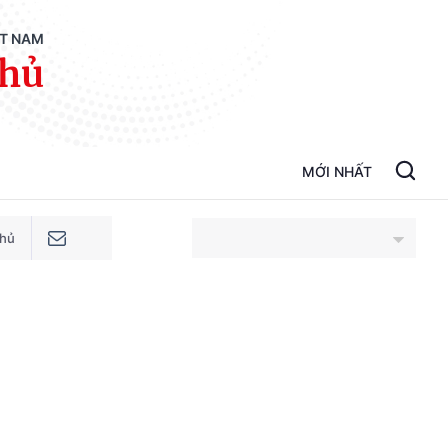
ỆT NAM
phủ
MỚI NHẤT
phủ
An Giang
Bắc Ninh
Cao Bằng