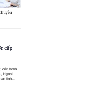
 chuyên
ợc cấp
rị các bệnh
i, Ngoại,
ạn tính...
i?