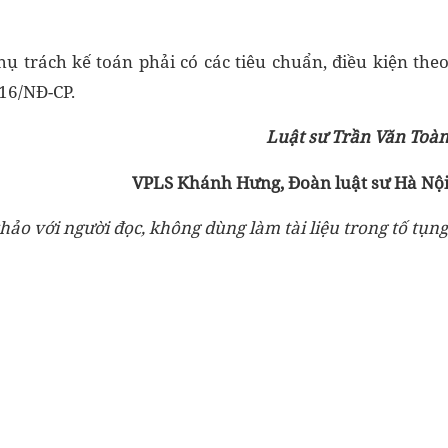
ụ trách kế toán phải có các tiêu chuẩn, điều kiện the
016/NĐ-CP.
Lu
ậ
t s
ư
Tr
ầ
n Văn Toà
VPLS Khánh H
ư
ng, Đoàn lu
ậ
t s
ư
Hà N
ộ
hảo với người đọc, không dùng làm tài liệu trong tố tụng