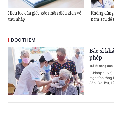
Hiệu lực của giấy xác nhận điều kiện về
Không dùng
thu nhập
năm sau để 
ĐỌC THÊM
Bác sĩ kh
phép
Trả lời công dân
(Chinhphu.vn) 
mạn tính tăng
Sản, Da liễu, 
Đã khai t