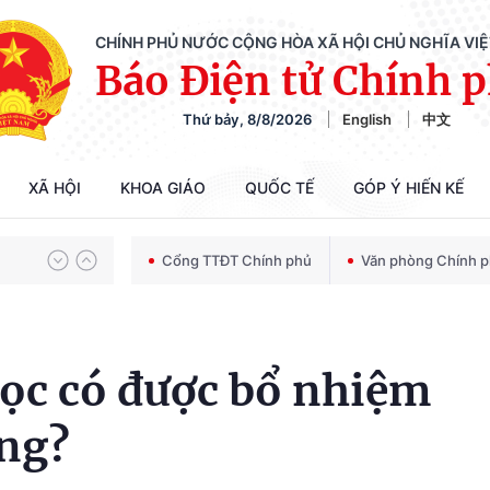
CHÍNH PHỦ NƯỚC CỘNG HÒA XÃ HỘI CHỦ NGHĨA VI
Báo Điện tử Chính 
Thứ bảy, 8/8/2026
English
中文
Chiến dịch 500 ngày đêm tìm kiếm, quy tập và xác định danh tính hài cốt liệt sĩ
XÃ HỘI
KHOA GIÁO
QUỐC TẾ
GÓP Ý HIẾN KẾ
Bảo vệ nền tảng tư tưởng của Đảng trong kỷ nguyên phát triển mới
Cổng TTĐT Chính phủ
Văn phòng Chính 
Chiến dịch 500 ngày đêm tìm kiếm, quy tập và xác định danh tính hài cốt liệt sĩ
học có được bổ nhiệm
ởng?