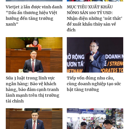
Vietjet 2 lần được vinh danh
MỤC TIÊU XUẤT KHẨU
"Dấu ấn thương hiệu Việt
NÔNG SẢN 100 TỶ USD:
hướng đến tăng trưởng
Nhận diện những 'nút thắt'
xanh"
để xuất khẩu thủy sản về
đích
Sửa 3 luật trong lĩnh vực
Tiếp vốn đúng nhu cầu,
ngân hàng: Bảo vệ khách
cùng doanh nghiệp tạo sức
hàng, bảo đảm cạnh tranh
bật tăng trưởng
lành mạnh trên thị trường
tài chính