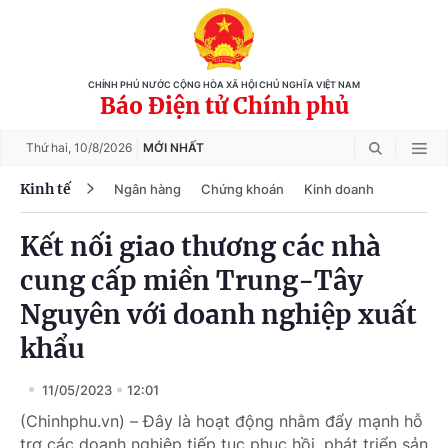
CHÍNH PHỦ NƯỚC CỘNG HÒA XÃ HỘI CHỦ NGHĨA VIỆT NAM
Báo Điện tử Chính phủ
Thứ hai,
10/8/2026
MỚI NHẤT
Kinh tế
Ngân hàng
Chứng khoán
Kinh doanh
Kết nối giao thương các nhà
cung cấp miền Trung-Tây
Nguyên với doanh nghiệp xuất
khẩu
11/05/2023
12:01
(Chinhphu.vn) – Đây là hoạt động nhằm đẩy mạnh hỗ
trợ các doanh nghiệp tiếp tục phục hồi, phát triển sản