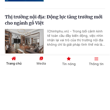
Thị trường nội địa: Động lực tăng trưởng mới
cho ngành gỗ Việt
(Chinhphu.vn) - Trong bối cảnh kinh
tế toàn cầu đầy biến động, việc nhìn
nhận lại vai trò của thị trường nội địa
không chỉ là giải pháp tình thế mà là...
Trang chủ
Media
Tin nóng
Thông tin
Ngành sữa Việt: Mô hình chuỗi liên kết và
diện mạo nông thôn mới
Cổng TTĐT Chính phủ
English
中文
(Chinhphu.vn) - Từ một quốc gia phụ
thuộc phần lớn vào sữa bột nhập
khẩu để hoàn nguyên, ngành chăn
nuôi bò sữa Việt Nam đã có bước...
Chuyên mục