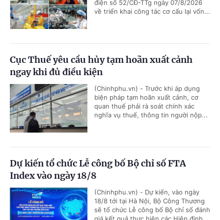
điện số 52/CĐ-TTg ngày 07/8/2026
về triển khai công tác cơ cấu lại vốn...
Cục Thuế yêu cầu hủy tạm hoãn xuất cảnh
ngay khi đủ điều kiện
(Chinhphu.vn) - Trước khi áp dụng
biện pháp tạm hoãn xuất cảnh, cơ
quan thuế phải rà soát chính xác
nghĩa vụ thuế, thông tin người nộp...
Dự kiến tổ chức Lễ công bố Bộ chỉ số FTA
Index vào ngày 18/8
(Chinhphu.vn) - Dự kiến, vào ngày
18/8 tới tại Hà Nội, Bộ Công Thương
sẽ tổ chức Lễ công bố Bộ chỉ số đánh
giá kết quả thực hiện các Hiệp định...