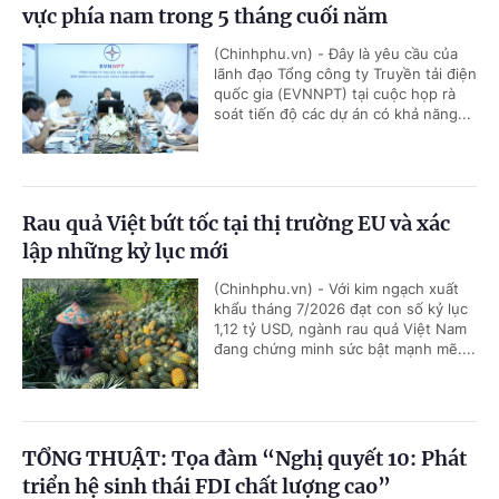
vực phía nam trong 5 tháng cuối năm
(Chinhphu.vn) - Đây là yêu cầu của
lãnh đạo Tổng công ty Truyền tải điện
quốc gia (EVNNPT) tại cuộc họp rà
soát tiến độ các dự án có khả năng...
Rau quả Việt bứt tốc tại thị trường EU và xác
lập những kỷ lục mới
(Chinhphu.vn) - Với kim ngạch xuất
khẩu tháng 7/2026 đạt con số kỷ lục
1,12 tỷ USD, ngành rau quả Việt Nam
đang chứng minh sức bật mạnh mẽ....
TỔNG THUẬT: Tọa đàm “Nghị quyết 10: Phát
triển hệ sinh thái FDI chất lượng cao”