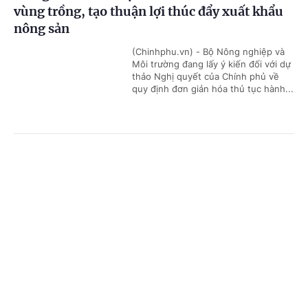
vùng trồng, tạo thuận lợi thúc đẩy xuất khẩu
nông sản
(Chinhphu.vn) - Bộ Nông nghiệp và
Môi trường đang lấy ý kiến đối với dự
thảo Nghị quyết của Chính phủ về
quy định đơn giản hóa thủ tục hành...
Đề xuất phụ cấp ưu đãi nghề cao nhất 70% với
Cổng TTĐT Chính phủ
English
中文
người làm việc trong lĩnh vực năng lượng
nguyên tử
Trang chủ
Media
Tin nóng
Thông tin
(Chinhphu.vn) - Bộ Khoa học và Công
nghệ đang lấy ý kiến đối với dự thảo
Nghị định quy định chế độ phụ cấp
Chuyên mục
ưu đãi nghề nghiệp đối với người...
CHÍNH TRỊ
KINH TẾ