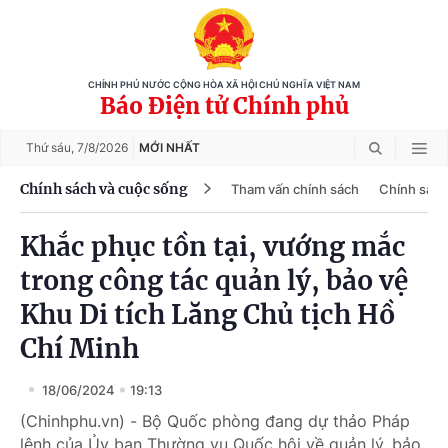
CHÍNH PHỦ NƯỚC CỘNG HÒA XÃ HỘI CHỦ NGHĨA VIỆT NAM
Báo Điện tử Chính phủ
Thứ sáu,
7/8/2026
MỚI NHẤT
Chính sách và cuộc sống
Tham vấn chính sách
Chính sách
Khắc phục tồn tại, vướng mắc
trong công tác quản lý, bảo vệ
Khu Di tích Lăng Chủ tịch Hồ
Chí Minh
18/06/2024
19:13
(Chinhphu.vn) - Bộ Quốc phòng đang dự thảo Pháp
lệnh của Ủy ban Thường vụ Quốc hội về quản lý, bảo