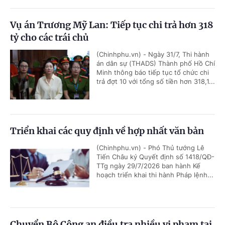
Vụ án Trương Mỹ Lan: Tiếp tục chi trả hơn 318
tỷ cho các trái chủ
(Chinhphu.vn) - Ngày 31/7, Thi hành
án dân sự (THADS) Thành phố Hồ Chí
Minh thông báo tiếp tục tổ chức chi
trả đợt 10 với tổng số tiền hơn 318,1...
Triển khai các quy định về hợp nhất văn bản
(Chinhphu.vn) - Phó Thủ tướng Lê
Tiến Châu ký Quyết định số 1418/QĐ-
TTg ngày 29/7/2026 ban hành Kế
hoạch triển khai thi hành Pháp lệnh...
Chuyển Bộ Công an điều tra nhiều vi phạm tại