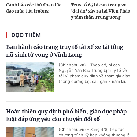
Cảnh báo các thủ đoạn lừa
Truy tố 65 bị can trong vụ
đảo mùa tựu trường
'đại án' xảy ra tại Viện Pháp
y tâm thần Trung ương
ĐỌC THÊM
Ban hành cáo trạng truy tố tài xế xe tải tông
nữ sinh tử vong ở Vĩnh Long
(Chinhphu.vn) - Theo đó, bị can
Nguyễn Văn Bảo Trung bị truy tố về
tội Vi phạm quy định về tham gia giao
thông đường bộ, sau gần 2 năm lái...
Hoàn thiện quy định phổ biến, giáo dục pháp
luật đáp ứng yêu cầu chuyển đổi số
(Chinhphu.vn) - Sáng 4/8, tiếp tục
chương trình Kỳ họp không thường lệ