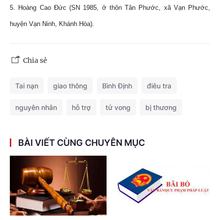
5. Hoàng Cao Đức (SN 1985, ở thôn Tân Phước, xã Vạn Phước,
huyện Vạn Ninh, Khánh Hòa).
Chia sẻ
Tai nạn
giao thông
Bình Định
điêu tra
nguyên nhân
hỗ trợ
tử vong
bị thương
BÀI VIẾT CÙNG CHUYÊN MỤC