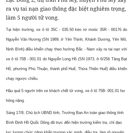
ra vụ tai nạn giao thông đặc biệt nghiêm trọng,
làm 5 người tử vong.
Tại hiện trường, xe ô tô 35C - 035.50 kéo rơ moóc 35R - 00176 do
Nguyễn Văn Hương (SN 1989, ở Yên Thịnh, Khánh Dương, Yên Mô,
Ninh Bình) điều khiển chạy theo hướng Bắc - Nam xảy ra tai nạn với
xe ô tô 75B - 001.01 do Nguyễn Long Hồ (SN 1973, ở 6/256 Tăng Bạt
Hổ, phường Phú Thuận, thành phố Huế, Thừa Thiên Huế) điều khiển
chạy ngược chiều.
Hậu quả 5 người trên xe khách chết tử vong, xe ô tô 75B- 001.01 hư
hỏng nặng.
Sáng 17/8, Chủ tịch UBND tỉnh, Trưởng Ban An toàn giao thông tỉnh
Bình Định Hồ Quốc Dũng đã trực đến hiện trường kiểm tra, chỉ đạo
lực lượng chức năng khẩn trương xác minh, điều tra, làm rõ nguyên