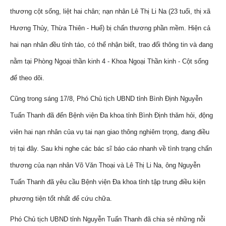
thương cột sống, liệt hai chân; nạn nhân Lê Thị Li Na (23 tuổi, thị xã
Hương Thủy, Thừa Thiên - Huế) bị chấn thương phần mềm. Hiện cả
hai nạn nhân đều tỉnh táo, có thể nhận biết, trao đổi thông tin và đang
nằm tại Phòng Ngoại thần kinh 4 - Khoa Ngoại Thần kinh - Cột sống
để theo dõi.
Cũng trong sáng 17/8, Phó Chủ tịch UBND tỉnh Bình Định Nguyễn
Tuấn Thanh đã đến Bệnh viện Đa khoa tỉnh Bình Định thăm hỏi, động
viên hai nạn nhân của vụ tai nạn giao thông nghiêm trọng, đang điều
trị tại đây. Sau khi nghe các bác sĩ báo cáo nhanh về tình trạng chấn
thương của nạn nhân Võ Văn Thoại và Lê Thị Li Na, ông Nguyễn
Tuấn Thanh đã yêu cầu Bệnh viện Đa khoa tỉnh tập trung điều kiện
phương tiện tốt nhất để cứu chữa.
Phó Chủ tịch UBND tỉnh Nguyễn Tuấn Thanh đã chia sẻ những nỗi