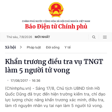
CHÍNH PHỦ NƯỚC CỘNG HÒA XÃ HỘI CHỦ NGHĨA VIỆT NAM
Báo Điện tử Chính phủ
Thứ sáu,
7/8/2026
MỚI NHẤT
Xã hội
Pháp luật
Đời sống
Y tế
Khẩn trương điều tra vụ TNGT
làm 5 người tử vong
17/08/2017
16:36
(Chinhphu.vn) - Sáng 17/8, Chủ tịch UBND tỉnh Hồ
Quốc Dũng đã trực đến hiện trường kiểm tra, chỉ đạo
lực lượng chức năng khẩn trương xác minh, điều tra,
làm rõ nguyên nhân vụ tai nạn làm 5 người tử vong.