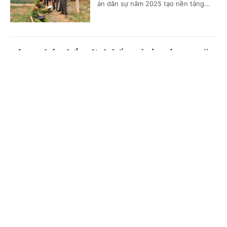
án dân sự năm 2025 tạo nền tảng...
Bộ Tư pháp thẩm định kết quả rà soát 474 văn
bản lĩnh vực khoa học, công nghệ
Cổng TTĐT Chính phủ
English
中文
(Chinhphu.vn) - Ngày 21/7, Bộ Tư
pháp tổ chức cuộc họp thẩm định đối
Trang chủ
Media
Tin nóng
Thông tin
với báo cáo sơ bộ về kết quả tổng rà
soát hệ thống văn bản quy phạm...
Chuyên mục
Hoàn thiện dự án Luật sửa đổi, bổ sung một số
CHÍNH TRỊ
KINH TẾ
điều của 9 luật về quân sự, quốc phòng
VĂN HÓA
XÃ HỘI
(Chinhphu.vn) - Chính phủ vừa ban
hành Nghị quyết số 191/NQ-CP ngày
KHOA GIÁO
QUỐC TẾ
21/7/2026 về dự án Luật sửa đổi, bổ
sung một số điều của 09 luật về...