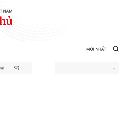
ỆT NAM
phủ
MỚI NHẤT
phủ
An Giang
Bắc Ninh
Cao Bằng