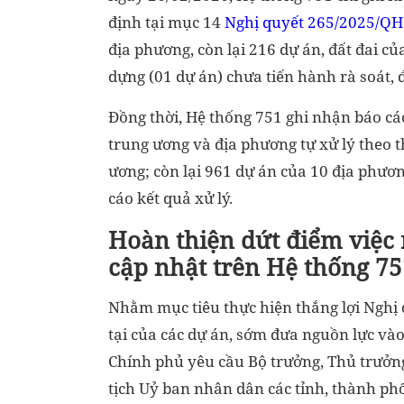
định tại mục 14
Nghị quyết 265/2025/Q
địa phương, còn lại 216 dự án, đất đai c
dựng (01 dự án) chưa tiến hành rà soát, 
Đồng thời, Hệ thống 751 ghi nhận báo cá
trung ương và địa phương tự xử lý theo
ương; còn lại 961 dự án của 10 địa phươn
cáo kết quả xử lý.
Hoàn thiện dứt điểm việc r
cập nhật trên Hệ thống 75
Nhằm mục tiêu thực hiện thắng lợi Nghị q
tại của các dự án, sớm đưa nguồn lực vào
Chính phủ yêu cầu Bộ trưởng, Thủ trưởn
tịch Uỷ ban nhân dân các tỉnh, thành ph