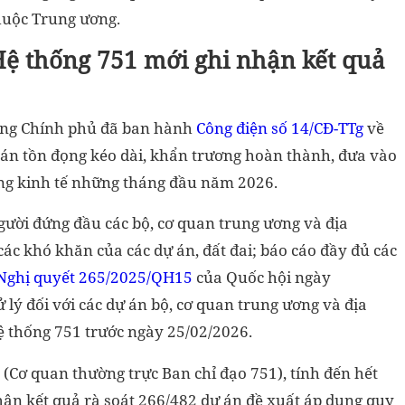
huộc Trung ương.
Hệ thống 751 mới ghi nhận kết quả
ướng Chính phủ đã ban hành
Công điện số 14/CĐ-TTg
về
ự án tồn đọng kéo dài, khẩn trương hoàn thành, đưa vào
ởng kinh tế những tháng đầu năm 2026.
ười đứng đầu các bộ, cơ quan trung ương và địa
các khó khăn của các dự án, đất đai; báo cáo đầy đủ các
Nghị quyết 265/2025/QH15
của Quốc hội ngày
 lý đối với các dự án bộ, cơ quan trung ương và địa
ệ thống 751 trước ngày 25/02/2026.
 (Cơ quan thường trực Ban chỉ đạo 751), tính đến hết
hận kết quả rà soát 266/482 dự án đề xuất áp dụng quy