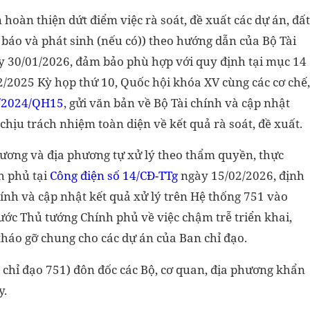
hoàn thiện dứt điểm việc rà soát, đề xuất các dự án, đất
 báo và phát sinh (nếu có)) theo hướng dẫn của Bộ Tài
y 30/01/2026, đảm bảo phù hợp với quy định tại mục 14
/2025 Kỳ họp thứ 10, Quốc hội khóa XV cùng các cơ chế,
0/2024/QH15
, gửi văn bản về Bộ Tài chính và cập nhật
chịu trách nhiệm toàn diện về kết quả rà soát, đề xuất.
g ương và địa phương tự xử lý theo thẩm quyền, thực
h phủ tại
Công điện số 14/CĐ-TTg
ngày 15/02/2026, định
ính và cập nhật kết quả xử lý trên Hệ thống 751 vào
ước Thủ tướng Chính phủ về việc chậm trễ triển khai,
 tháo gỡ chung cho các dự án của Ban chỉ đạo.
 chỉ đạo 751) đôn đốc các Bộ, cơ quan, địa phương khẩn
y.