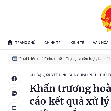
Phát triển kinh tế nhà nước trong kỷ nguyên mới
100 ngày xử lý các điểm nghẽn về chuyển đổi số
TRANG CHỦ
CHÍNH TRỊ
KINH TẾ
VĂN HÓA
Phát triển nhà ở cho thuê - Trụ cột chiến lược, lâu dài
Phát triển kinh tế nhà nước trong kỷ nguyên mới
CHỈ ĐẠO, QUYẾT ĐỊNH CỦA CHÍNH PHỦ - THỦ 
Khẩn trương hoàn
cáo kết quả xử l