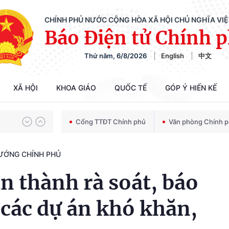
CHÍNH PHỦ NƯỚC CỘNG HÒA XÃ HỘI CHỦ NGHĨA VI
Báo Điện tử Chính 
Thứ năm, 6/8/2026
English
中文
Chiến dịch 500 ngày đêm tìm kiếm, quy tập và xác định danh tính hài cốt liệt sĩ
XÃ HỘI
KHOA GIÁO
QUỐC TẾ
GÓP Ý HIẾN KẾ
Bảo vệ nền tảng tư tưởng của Đảng trong kỷ nguyên phát triển mới
Cổng TTĐT Chính phủ
Văn phòng Chính 
TƯỚNG CHÍNH PHỦ
Chiến dịch 500 ngày đêm tìm kiếm, quy tập và xác định danh tính hài cốt liệt sĩ
 thành rà soát, báo
ý các dự án khó khăn,