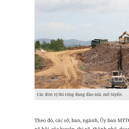
Các đơn vị thi công đang đào núi, mở tuyến
Theo đó, các sở, ban, ngành, Ủy ban MTTQ 
xã hội, các huyện, thị xã, thành phố, do