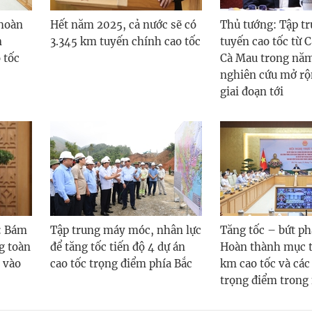
 hoàn
Hết năm 2025, cả nước sẽ có
Thủ tướng: Tập t
n
3.345 km tuyến chính cao tốc
tuyến cao tốc từ 
 tốc
Cà Mau trong năm
nghiên cứu mở rộ
giai đoạn tới
: Bám
Tập trung máy móc, nhân lực
Tăng tốc – bứt ph
ng toàn
để tăng tốc tiến độ 4 dự án
Hoàn thành mục t
 vào
cao tốc trọng điểm phía Bắc
km cao tốc và các
trọng điểm trong