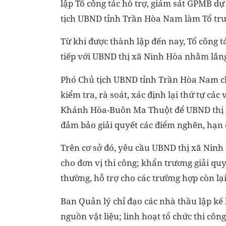
lập Tổ công tác hỗ trợ, giám sát GPMB dự
tịch UBND tỉnh Trần Hòa Nam làm Tổ tr
Từ khi được thành lập đến nay, Tổ công tá
tiếp với UBND thị xã Ninh Hòa nhằm lắn
Phó Chủ tịch UBND tỉnh Trần Hòa Nam ch
kiểm tra, rà soát, xác định lại thứ tự cá
Khánh Hòa-Buôn Ma Thuột để UBND thị xã 
đảm bảo giải quyết các điểm nghẽn, hạn 
Trên cơ sở đó, yêu cầu UBND thị xã Ninh 
cho đơn vị thi công; khẩn trương giải qu
thường, hỗ trợ cho các trường hợp còn lạ
Ban Quản lý chỉ đạo các nhà thầu lập kế
nguồn vật liệu; linh hoạt tổ chức thi côn