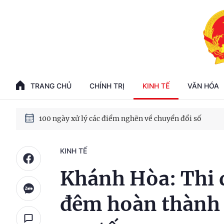
Phát triển kinh tế nhà nước trong kỷ nguyên mới
TRANG CHỦ
CHÍNH TRỊ
KINH TẾ
VĂN HÓA
100 ngày xử lý các điểm nghẽn về chuyển đổi số
KINH TẾ
Phát triển nhà ở cho thuê - Trụ cột chiến lược, lâu dài
Khánh Hòa: Thi 
Phát triển kinh tế nhà nước trong kỷ nguyên mới
đêm hoàn thành