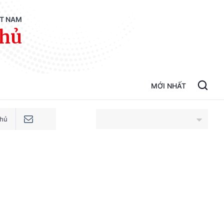
ỆT NAM
phủ
MỚI NHẤT
phủ
An Giang
Bắc Ninh
Cao Bằng