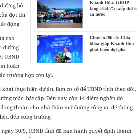
Khánh Hòa: GRDP
 đường bộ
tăng 10,45%, xếp thứ 6
ủa đợt thi
cả nước
át động.
ua cao
Chuyển đổi số: Chìa
khóa giúp Khánh Hòa
m đường
phát triển đột phá
iệt UBND
sớm hoàn
c trường hợp còn lại.
n khai thực hiện dự án, làm cơ sở để UBND tỉnh theo dõi,
 vướng mắc, bất cập. Đến nay, còn 14 điểm nghẽn do
ã đồng thuận cho nhà thầu mở đường công vụ để thông
iệu đến công trường.
, ngày 30/9, UBND tỉnh đã ban hành quyết định thành