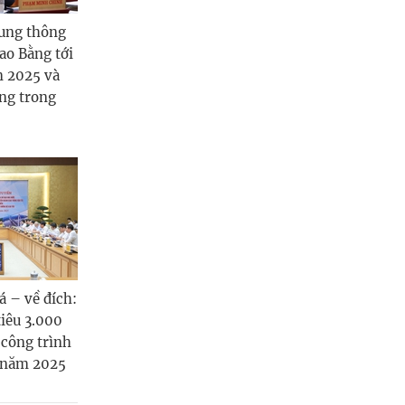
rung thông
Cao Bằng tới
 2025 và
ng trong
á – về đích:
iêu 3.000
 công trình
 năm 2025