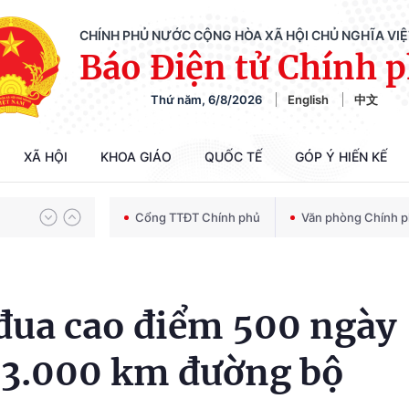
CHÍNH PHỦ NƯỚC CỘNG HÒA XÃ HỘI CHỦ NGHĨA VI
Báo Điện tử Chính 
Thứ năm, 6/8/2026
English
中文
XÃ HỘI
KHOA GIÁO
QUỐC TẾ
GÓP Ý HIẾN KẾ
Chiến dịch 500 ngày đêm tìm kiếm, quy tập và xác định danh tính hài cốt liệt sĩ
Cổng TTĐT Chính phủ
Văn phòng Chính 
Bảo vệ nền tảng tư tưởng của Đảng trong kỷ nguyên phát triển mới
đua cao điểm 500 ngày
 3.000 km đường bộ
Chiến dịch 500 ngày đêm tìm kiếm, quy tập và xác định danh tính hài cốt liệt sĩ