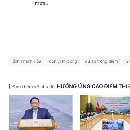
mưa..
tỉnh Khánh Hòa
đơn vị thi công
dự án trọng điểm
Gi
HƯỞNG ỨNG CAO ĐIỂM THI 
Đọc thêm về chủ đề: