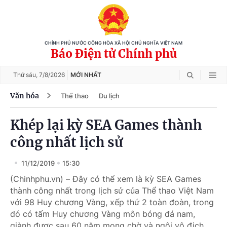
CHÍNH PHỦ NƯỚC CỘNG HÒA XÃ HỘI CHỦ NGHĨA VIỆT NAM
Báo Điện tử Chính phủ
Thứ sáu,
7/8/2026
MỚI NHẤT
Văn hóa
Thể thao
Du lịch
Khép lại kỳ SEA Games thành
công nhất lịch sử
11/12/2019
15:30
(Chinhphu.vn) – Đây có thể xem là kỳ SEA Games
thành công nhất trong lịch sử của Thể thao Việt Nam
với 98 Huy chương Vàng, xếp thứ 2 toàn đoàn, trong
đó có tấm Huy chương Vàng môn bóng đá nam,
giành được sau 60 năm mong chờ và ngôi vô địch