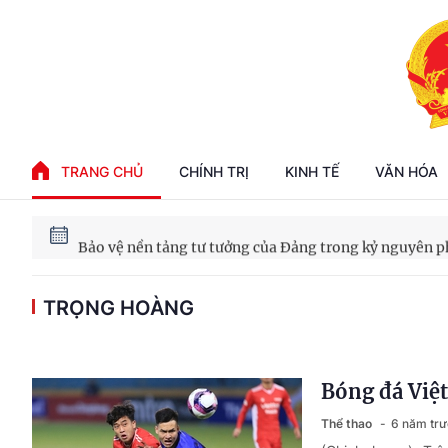
Phát triển kinh tế nhà nước trong kỷ nguyên mới
TRANG CHỦ
CHÍNH TRỊ
KINH TẾ
VĂN HÓA
100 ngày xử lý các điểm nghẽn về chuyển đổi số
Phát triển nhà ở cho thuê - Trụ cột chiến lược, lâu dài
TRỌNG HOÀNG
Phát triển kinh tế nhà nước trong kỷ nguyên mới
Bóng đá Việt
Thể thao
6 năm tr