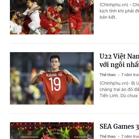
(Chinhphu.vn) - C
kịch tính khi phải 
bán kết.
U22 Việt Nam
với ngôi nhấ
Thể thao
7 năm trư
(Chinhphu.vn)- Bị 
chàng trai áo đỏ đ
Tiến Linh. Dù chưa 
SEA Games 3
Thể thao
7 năm trư