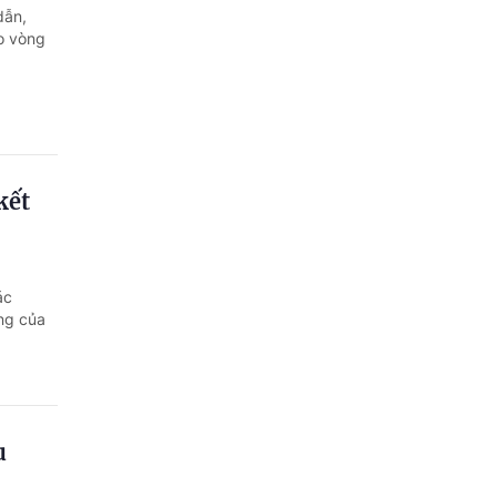
dẫn,
ào vòng
kết
ác
ắng của
u