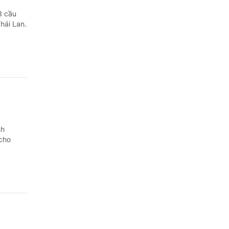
3 cầu
hái Lan.
nh
 cho