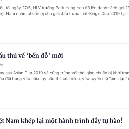
iều tối ngày 27/5, HLV trưởng Park Hang-seo đã lên danh sách gọi 2
Việt Nam nhằm chuẩn bị cho giải đấu trước mắt-King’s Cup 2019 tại T
u thủ về ‘bến đỗ’ mới
ớc
ay sau Asian Cup 2019 và cũng trùng với thời gian chuẩn bị khởi tra
ều đội bóng vừa chia tay cầu thủ của mình, vừa tuyển mộ “binh lực”
ệt Nam khép lại một hành trình đầy tự hào!