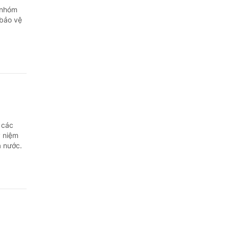
 nhóm
bảo vệ
 các
ỷ niệm
ả nước.