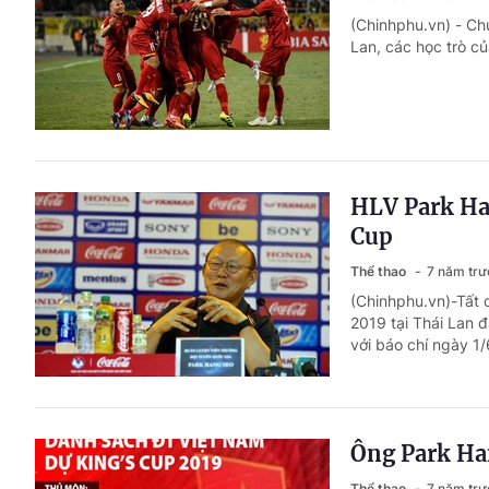
(Chinhphu.vn) - Ch
Lan, các học trò c
HLV Park Han
Cup
Thể thao
7 năm trư
(Chinhphu.vn)-Tất 
2019 tại Thái Lan 
với báo chí ngày 1/
Ông Park Han
Thể thao
7 năm trư