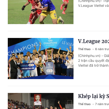
(Chinhphu.vn)- Trậ
V.League Viettel v
V.League 20
Thể thao
6 năm tr
(Chinhphu.vn) - Gi
2 trận cầu quyết đ
Viettel đã trở thà
Khép lại kỳ 
Thể thao
7 năm trư