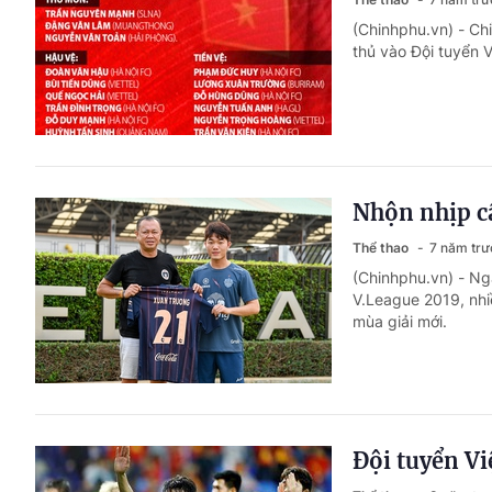
(Chinhphu.vn) - Ch
thủ vào Đội tuyển 
Nhộn nhịp cầ
Thể thao
7 năm trư
(Chinhphu.vn) - Ng
V.League 2019, nhi
mùa giải mới.
Đội tuyển Vi