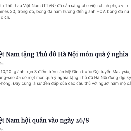
àn Thể thao Việt Nam (TTVN) đã sẵn sàng cho việc chinh phục vị trí
ames 30, trong đó, bóng đá nam hướng đến giành HCV, bóng đá nữ 
 địch.
iệt Nam tặng Thủ đô Hà Nội món quà ý nghĩa
ớc
 10/10, giành trọn 3 điểm trên sân Mỹ Đình trước Đội tuyển Malaysia,
ang-seo đã có một món quà ý nghĩa tặng Thủ đô Hà Nội đúng dịp k
hóng. Đây cũng là sự đền đáp của các cầu thủ với người hâm mộ c
ệt Nam hội quân vào ngày 26/8
ớc