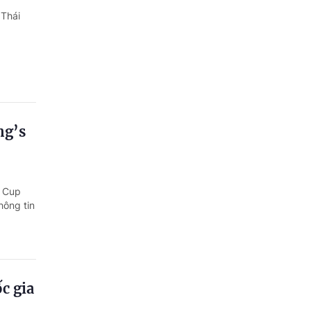
 Thái
ng’s
s Cup
hông tin
c gia