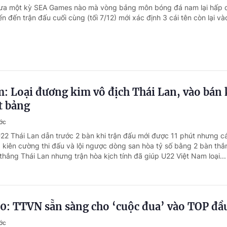
hưa một kỳ SEA Games nào mà vòng bảng môn bóng đá nam lại hấp 
đến đến trận đấu cuối cùng (tối 7/12) mới xác định 3 cái tên còn lại v
: Loại đương kim vô địch Thái Lan, vào bán 
t bảng
ớc
U22 Thái Lan dẫn trước 2 bàn khi trận đấu mới được 11 phút nhưng c
ã kiên cường thi đấu và lội ngược dòng san hòa tỷ số bằng 2 bàn th
thắng Thái Lan nhưng trận hòa kịch tính đã giúp U22 Việt Nam loại...
0: TTVN sẵn sàng cho ‘cuộc đua’ vào TOP đầ
ớc