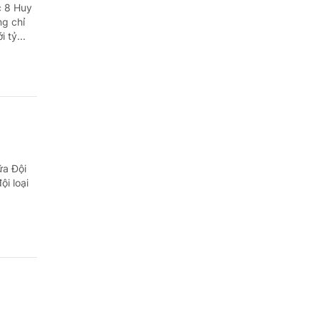
Quảng Ngãi
c 8 Huy
g chỉ
Quảng Ninh
 tỷ...
Quảng Trị
Sơn La
Thanh Hóa
Thái Nguyên
ữa Đội
i loại
Thừa Thiên Huế
Tuyên Quang
Tây Ninh
Vĩnh Long