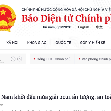
CHÍNH PHỦ NƯỚC CỘNG HÒA XÃ HỘI CHỦ NGHĨA VI
Báo Điện tử Chính 
Thứ năm, 6/8/2026
English
中文
Chiến dịch 500 ngày đêm tìm kiếm, quy tập và xác định danh tính hài cốt liệt sĩ
XÃ HỘI
KHOA GIÁO
QUỐC TẾ
GÓP Ý HIẾN KẾ
Bảo vệ nền tảng tư tưởng của Đảng trong kỷ nguyên phát triển mới
Cổng TTĐT Chính phủ
Văn phòng Chính 
Chiến dịch 500 ngày đêm tìm kiếm, quy tập và xác định danh tính hài cốt liệt sĩ
 Nam khởi đầu mùa giải 2021 ấn tượng, an to
ước