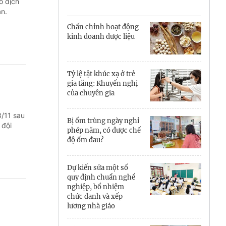
Cà Mau
ô địch
àn.
Cần Thơ
Chấn chỉnh hoạt động
kinh doanh dược liệu
Điện Biên
Đà Nẵng
Tỷ lệ tật khúc xạ ở trẻ
gia tăng: Khuyến nghị
Đắk Lắk
của chuyên gia
Đồng Nai
8/11 sau
Bị ốm trùng ngày nghỉ
 đội
Đồng Tháp
phép năm, có được chế
độ ốm đau?
Gia Lai
Dự kiến sửa một số
Hà Nội
quy định chuẩn nghề
nghiệp, bổ nhiệm
Hồ Chí Minh
chức danh và xếp
lương nhà giáo
Hà Tĩnh