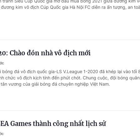
n tranh Siêu Cúp Quốc gia mở đầu mùa bóng 2021 giữa đương kim v
à đương kim vô địch Cúp Quốc gia Hà Nội FC diễn ra ấn tượng, an to
20: Chào đón nhà vô địch mới
ước
ải bóng đá vô địch quốc gia-LS V.League 1-2020 đã khép lại vào tối 
ịnh chức vô địch kịch tính đến phút chót. Chung cuộc, đội bóng quân
nh tân vương của giải bóng đá chuyên nghiệp Việt Nam.
SEA Games thành công nhất lịch sử
ớc