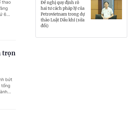
ể thao
Đề nghị quy định rõ
Hưng Yên
Vàng
hai tư cách pháp lý của
 6...
Petrovietnam trong dự
thảo Luật Dầu khí (sửa
Hải Phòng
đổi)
Khánh Hòa
Lai Châu
h trọn
Lào Cai
Lâm Đồng
nh bứt
 tổng
Lạng Sơn
ành...
Nghệ An
Ninh Bình
Phú Thọ