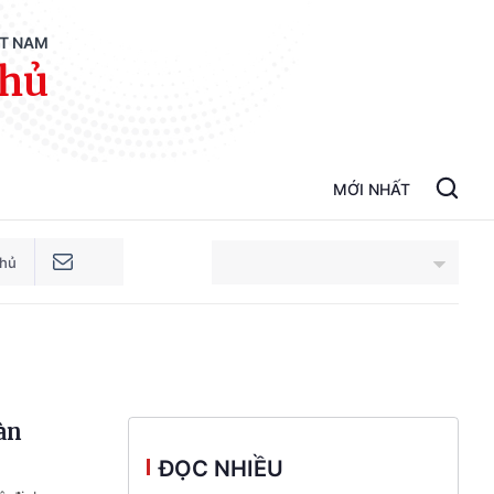
ỆT NAM
phủ
MỚI NHẤT
phủ
An Giang
Bắc Ninh
àn
Cao Bằng
ĐỌC NHIỀU