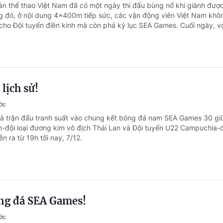
àn thể thao Việt Nam đã có một ngày thi đấu bùng nổ khi giành đượ
 đó, ở nội dung 4x400m tiếp sức, các vận động viên Việt Nam khôn
cho Đội tuyển điền kinh mà còn phá kỷ lục SEA Games. Cuối ngày, với
lịch sử!
ớc
là trận đấu tranh suất vào chung kết bóng đá nam SEA Games 30 gi
-đội loại đương kim vô địch Thái Lan và Đội tuyển U22 Campuchia-độ
n ra từ 19h tối nay, 7/12.
óng đá SEA Games!
ớc