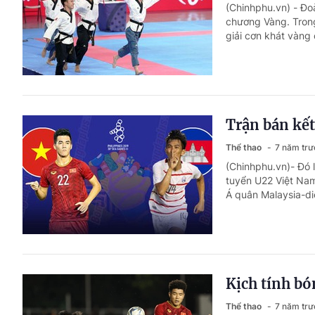
(Chinhphu.vn) - Đo
chương Vàng. Trong
giải cơn khát vàng 
Trận bán kết 
Thể thao
7 năm trư
(Chinhphu.vn)- Đó 
tuyển U22 Việt Nam
Á quân Malaysia-diễ
Kịch tính b
Thể thao
7 năm trư