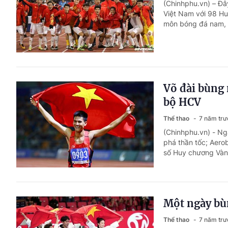
(Chinhphu.vn) – Đâ
Việt Nam với 98 H
môn bóng đá nam, 
Võ đài bùng 
bộ HCV
Thể thao
7 năm trư
(Chinhphu.vn) - Ng
phá thần tốc; Aero
số Huy chương Vàng
Một ngày bù
Thể thao
7 năm trư