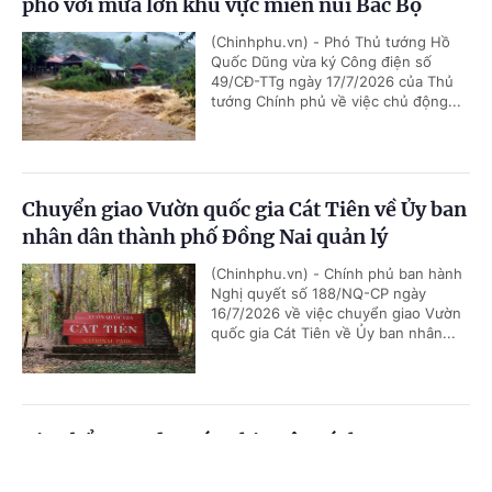
phó với mưa lớn khu vực miền núi Bắc Bộ
(Chinhphu.vn) - Phó Thủ tướng Hồ
Quốc Dũng vừa ký Công điện số
49/CĐ-TTg ngày 17/7/2026 của Thủ
tướng Chính phủ về việc chủ động...
Chuyển giao Vườn quốc gia Cát Tiên về Ủy ban
nhân dân thành phố Đồng Nai quản lý
(Chinhphu.vn) - Chính phủ ban hành
Nghị quyết số 188/NQ-CP ngày
16/7/2026 về việc chuyển giao Vườn
quốc gia Cát Tiên về Ủy ban nhân...
Giao bổ sung dự toán chi ngân sách trung
ương, kế hoạch đầu tư công vốn ngân sách
Cổng TTĐT Chính phủ
English
中文