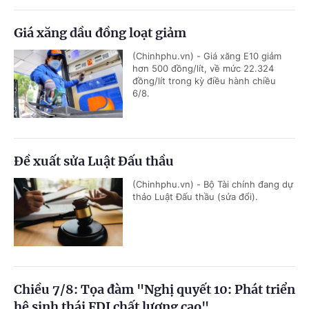
Giá xăng dầu đồng loạt giảm
(Chinhphu.vn) - Giá xăng E10 giảm
hơn 500 đồng/lít, về mức 22.324
đồng/lít trong kỳ điều hành chiều
6/8.
Đề xuất sửa Luật Đấu thầu
(Chinhphu.vn) - Bộ Tài chính đang dự
thảo Luật Đấu thầu (sửa đổi).
Chiều 7/8: Tọa đàm "Nghị quyết 10: Phát triển
hệ sinh thái FDI chất lượng cao"