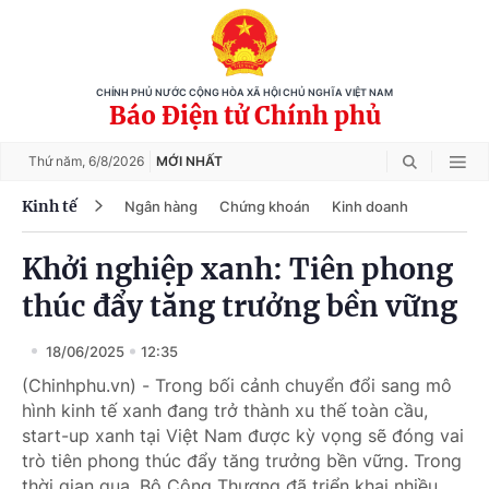
CHÍNH PHỦ NƯỚC CỘNG HÒA XÃ HỘI CHỦ NGHĨA VIỆT NAM
Báo Điện tử Chính phủ
Thứ năm,
6/8/2026
MỚI NHẤT
Kinh tế
Ngân hàng
Chứng khoán
Kinh doanh
Khởi nghiệp xanh: Tiên phong
thúc đẩy tăng trưởng bền vững
18/06/2025
12:35
(Chinhphu.vn) - Trong bối cảnh chuyển đổi sang mô
hình kinh tế xanh đang trở thành xu thế toàn cầu,
start-up xanh tại Việt Nam được kỳ vọng sẽ đóng vai
trò tiên phong thúc đẩy tăng trưởng bền vững. Trong
thời gian qua, Bộ Công Thương đã triển khai nhiều