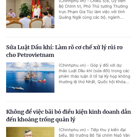
(Chinhphu.vn) - Chiều 5/8, Ủy viên
Bộ Chính trị, Phó Thủ tướng Thường
trực Phạm Gia Túc làm việc với tỉnh
Quảng Ngãi cùng các bộ, ngành...
Sửa Luật Dầu khí: Làm rõ cơ chế xử lý rủi ro
cho Petrovietnam
(Chinhphu.vn) - Góp ý đối với dự
thảo Luật Dầu khí (sửa đổi) trong các
phiên thảo luận ở tổ tại Kỳ họp không
thường lệ thứ Nhất, Quốc hội Khóa...
Không để việc bãi bỏ điều kiện kinh doanh dẫn
đến khoảng trống quản lý
(Chinhphu.vn) – Tiếp thu ý kiến đại
biểu, Bộ trưởng Bộ Tài chính Ngô Văn