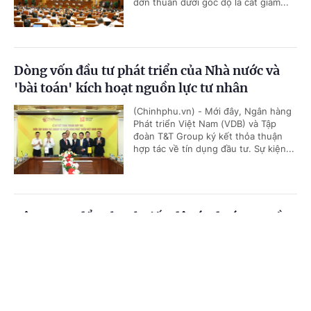
đơn thuần dưới góc độ là cắt giảm...
Dòng vốn đầu tư phát triển của Nhà nước và
'bài toán' kích hoạt nguồn lực tư nhân
(Chinhphu.vn) - Mới đây, Ngân hàng
Phát triển Việt Nam (VDB) và Tập
đoàn T&T Group ký kết thỏa thuận
hợp tác về tín dụng đầu tư. Sự kiện...
Tập trung đẩy nhanh tiến độ các dự án truyền
tải điện trên địa bàn tỉnh Đắk Lắk
Cổng TTĐT Chính phủ
English
中文
(Chinhphu.vn) - Trong buổi làm việc
với UBND tỉnh Đắk Lắk sáng nay
Trang chủ
Media
Tin nóng
Thông tin
(5/8), Tổng công ty Truyền tải điện
quốc gia (EVNNPT) đã nêu lên...