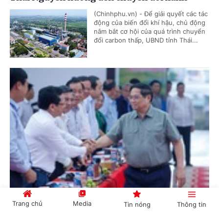
(Chinhphu.vn) - Để giải quyết các tác
động của biến đổi khí hậu, chủ động
nắm bắt cơ hội của quá trình chuyển
đổi carbon thấp, UBND tỉnh Thái...
Thủ tướng chủ trì Hội nghị về Đề án một triệu héc-ta lúa
Trang chủ
Media
Tin nóng
Thông tin
chất lượng cao, phát thải thấp tại ĐBSCL
Thời sự -
2 năm trước