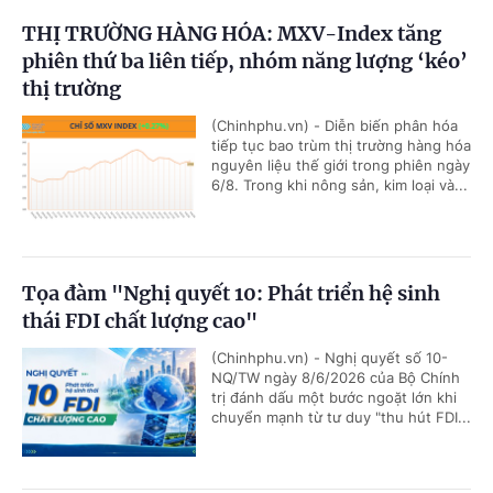
THỊ TRƯỜNG HÀNG HÓA: MXV-Index tăng
phiên thứ ba liên tiếp, nhóm năng lượng ‘kéo’
thị trường
(Chinhphu.vn) - Diễn biến phân hóa
tiếp tục bao trùm thị trường hàng hóa
nguyên liệu thế giới trong phiên ngày
6/8. Trong khi nông sản, kim loại và...
Tọa đàm "Nghị quyết 10: Phát triển hệ sinh
thái FDI chất lượng cao"
(Chinhphu.vn) - Nghị quyết số 10-
NQ/TW ngày 8/6/2026 của Bộ Chính
trị đánh dấu một bước ngoặt lớn khi
chuyển mạnh từ tư duy "thu hút FDI...