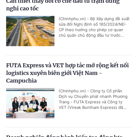
Cần thiết thay đổi cơ chế đầu tư trạm dừng
nghỉ cao tốc
(Chinhphu.vn) - Bộ Xây dựng đề xuất
sửa đổi Nghị định số 165/2024/NĐ-
CP theo hướng cho phép cơ quan
chủ quản chủ động đầu tư trước...
FUTA Express và VET hợp tác mở rộng kết nối
logistics xuyên biên giới Việt Nam -
Campuchia
(Chinhphu.vn) - Công ty Cổ phần
Dịch vụ Chuyển phát nhanh Phương
Trang - FUTA Express và Công ty
VET (Vireak Buntham Express) đã...