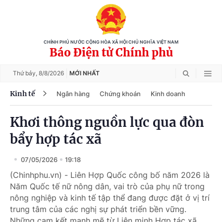
CHÍNH PHỦ NƯỚC CỘNG HÒA XÃ HỘI CHỦ NGHĨA VIỆT NAM
Báo Điện tử Chính phủ
Thứ bảy,
8/8/2026
MỚI NHẤT
Kinh tế
Ngân hàng
Chứng khoán
Kinh doanh
Khơi thông nguồn lực qua đòn
bẩy hợp tác xã
07/05/2026
19:18
(Chinhphu.vn) - Liên Hợp Quốc công bố năm 2026 là
Năm Quốc tế nữ nông dân, vai trò của phụ nữ trong
nông nghiệp và kinh tế tập thể đang được đặt ở vị trí
trung tâm của các nghị sự phát triển bền vững.
Những cam kết mạnh mẽ từ Liên minh Hợp tác xã