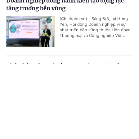
Doanh nghiệp đồng hành kiến tạo động lực
tăng trưởng bền vững
(Chinhphu.vn) - Sáng 6/8, tại Hưng
Yên, Hội đồng Doanh nghiệp vì sự
phát triển bền vững thuộc Liên đoàn
Thương mại và Công nghiệp Việt...
Phó Thủ tướng Thường trực Phạm Gia Túc:
Sửa đổi 3 luật trong lĩnh vực ngân hàng nhằm
Cổng TTĐT Chính phủ
English
中文
hoàn thiện thể chế, khắc phục khoảng trống
pháp lý
Trang chủ
Media
Tin nóng
Thông tin
(Chinhphu.vn) - Tiếp tục chương
trình Kỳ họp không thường lệ thứ
Nhất (Quốc hội khóa XVI), chiều 6/8,
Chuyên mục
Phó Thủ tướng Thường trực Phạm...
CHÍNH TRỊ
KINH TẾ