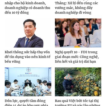
nhập cho hộ kinh doanh,
Thắng: Xử lý đến cùng các
doanh nghiệp có doanh thu
vướng mắc, không đẩy
đến 10 tỷ đồng
doanh nghiệp đi vòng
Khơi thông sức hấp thụ vốn
Nghị quyết 10 - FDI trong
để tín dụng vào nền kinh tế
giai đoạn mới: Công nghệ,
bền vững
liên kết và giá trị dài hạn
Dồn lực, quyết tâm đóng
Rau quả Việt bứt tốc tại thị
điện 14 dự án khu vực phía
trường EU và xác lập những