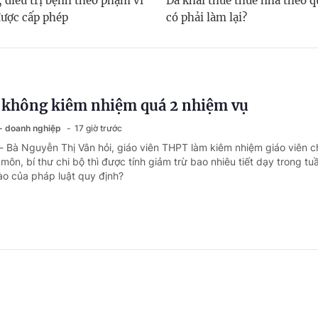
 điều trị bệnh theo phạm vi
Đã khai thuế thuê nhà theo q
ược cấp phép
có phải làm lại?
n không kiêm nhiệm quá 2 nhiệm vụ
 - doanh nghiệp
17 giờ trước
- Bà Nguyễn Thị Vân hỏi, giáo viên THPT làm kiêm nhiệm giáo viên c
môn, bí thư chi bộ thì được tính giảm trừ bao nhiêu tiết dạy trong tu
ào của pháp luật quy định?
chuyển nhượng lâu năm, mất giấy tờ gốc: Là