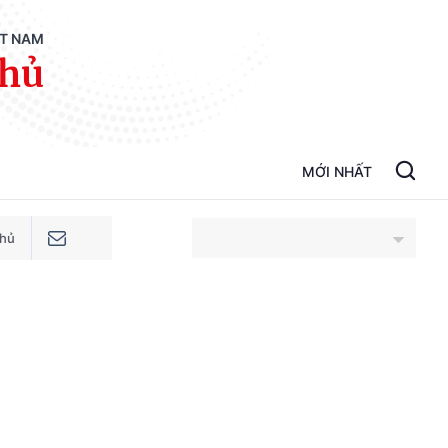
ỆT NAM
phủ
MỚI NHẤT
phủ
An Giang
Bắc Ninh
Cao Bằng