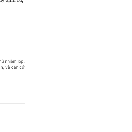
uy định cũ,
hủ nhiệm lớp,
ần, và căn cứ
m sao để