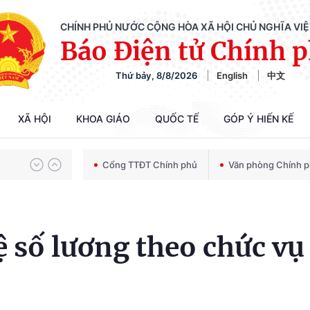
CHÍNH PHỦ NƯỚC CỘNG HÒA XÃ HỘI CHỦ NGHĨA VI
Báo Điện tử Chính 
Thứ bảy, 8/8/2026
English
中文
Chiến dịch 500 ngày đêm tìm kiếm, quy tập và xác định danh tính hài cốt liệt sĩ
XÃ HỘI
KHOA GIÁO
QUỐC TẾ
GÓP Ý HIẾN KẾ
Bảo vệ nền tảng tư tưởng của Đảng trong kỷ nguyên phát triển mới
Cổng TTĐT Chính phủ
Văn phòng Chính 
Chiến dịch 500 ngày đêm tìm kiếm, quy tập và xác định danh tính hài cốt liệt sĩ
 số lương theo chức vụ