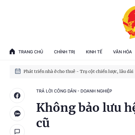
Phát triển kinh tế nhà nước trong kỷ nguyên mới
100 ngày xử lý các điểm nghẽn về chuyển đổi số
TRANG CHỦ
CHÍNH TRỊ
KINH TẾ
VĂN HÓA
Phát triển nhà ở cho thuê - Trụ cột chiến lược, lâu dài
Phát triển kinh tế nhà nước trong kỷ nguyên mới
TRẢ LỜI CÔNG DÂN - DOANH NGHIỆP
Không bảo lưu hệ
cũ