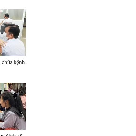
Quảng Ngãi
Quảng Ninh
Quảng Trị
Sơn La
Thanh Hóa
 chữa bệnh
Thái Nguyên
Thừa Thiên Huế
Tuyên Quang
Tây Ninh
Vĩnh Long