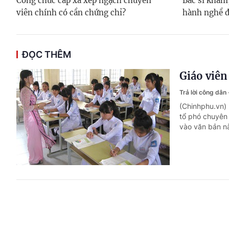
Công chức cấp xã xếp ngạch chuyên
Bác sĩ khám,
viên chính có cần chứng chỉ?
hành nghề đ
ĐỌC THÊM
Giáo viê
Trả lời công dân
(Chinhphu.vn) 
tổ phó chuyên 
vào văn bản n
Đất nhận 
cấp sổ?