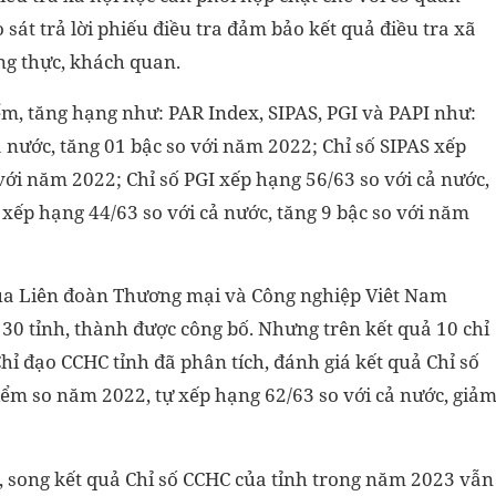
sát trả lời phiếu điều tra đảm bảo kết quả điều tra xã
ng thực, khách quan
.
ểm, tăng hạng như: PAR Index, SIPAS, PGI và PAPI như:
 nước, tăng
01
bậc so với năm 202
2; Chỉ số SIPAS xếp
 với năm 2022; Chỉ số PGI xếp hạng
5
6
/63
so với
cả nước,
I xếp hạng
44
/63
so với
cả nước, tăng
9
bậc so với năm
 của Liên đoàn Thương mại và Công nghiệp Viêt Nam
30 tỉnh, thành được công bố. Nhưng trên kết quả 10 chỉ
ỉ đạo CCHC tỉnh đã phân tích, đánh giá kết quả Chỉ số
iểm so năm 2022, tự xếp hạng 62/63 so với cả nước, giả
, song kết quả Chỉ số
CCHC
của tỉnh trong năm 202
3
vẫn