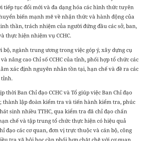
i tiếp tục đổi mới và đa dạng hóa các hình thức tuyên
 chuyển biến mạnh mẽ về nhận thức và hành động của
 tinh thần, trách nhiệm của người đứng đầu các sở,
ban,
và thực hiện nhiệm vụ CCHC.
i
bộ, ngành trung ương trong việc góp ý, xây dựng cụ
 và nâng cao Chỉ số CCHC của tỉnh, phối hợp tổ chức các
hằm
xác định nguyên nhân tồn tại, hạn chế và đề ra các
 tỉnh.
ịp thời Ban Chỉ đạo CCHC và Tổ giúp việc Ban Chỉ đạo
; thành lập đoàn kiểm tra và tiến hành kiểm tra, phúc
 phát sinh nhiều TTHC, qua kiểm tra đã chỉ đạo chấn
 hạn chế và tập trung tổ chức thực hiện có hiệu quả
ỉ đạo các cơ quan, đơn vị trực thuộc và cán bộ, công
điều tra xã hội học cần phối hợp chặt chẽ với cơ quan