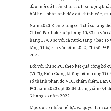
đầu mối để triển khai các hoạt động khảo 
hội học
,
phản ánh đầy đủ, chính xác, tru
Năm 2023 Kiên Giang có 4 chỉ số tăng đi
Chỉ số Par Index xếp
hạng 4
0
/63
so với
cả
hạng 17/63 so với cả nước, tăng
7 bậc so
tăng 01 bậc so với năm 2022; Chỉ số PAP
202
2.
Đối với Chỉ số PCI theo kết quả công bố
(VCCI), Kiên Giang không nằm trong TOP 
số thành phần do VCCI chấm điểm, Ban Ch
PCI năm 2023 đạt 62,64 điểm, giảm 0,4 đ
6 hạng so năm 2022.
Mặc dù có nhiều nỗ lực và quyết tâm cao