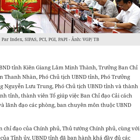
 Par Index, SIPAS, PCI, PGI, PAPI - Ảnh: VGP/ TB
h UBND tỉnh Kiên Giang Lâm Minh Thành, Trưởng Ban Chỉ
ễn Thanh Nhàn, Phó Chủ tịch UBND tỉnh, Phó Trưởng
ông Nguyễn Lưu Trung, Phó Chủ tịch UBND tỉnh và thành
nh tỉnh, thành viên Tổ giúp việc Ban Chỉ đạo Cải cách
và lãnh đạo các phòng, ban chuyên môn thuộc UBND
bản chỉ đạo của Chính phủ, Thủ tướng Chính phủ, cùng với
ệt của Tỉnh ủy, UBND tỉnh đã ban hành
khá
đầy đủ các