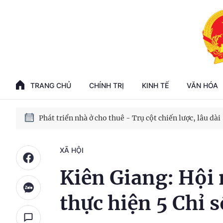
Phát triển kinh tế nhà nước trong kỷ nguyên mới
100 ngày xử lý các điểm nghẽn về chuyển đổi số
TRANG CHỦ
CHÍNH TRỊ
KINH TẾ
VĂN HÓA
Phát triển nhà ở cho thuê - Trụ cột chiến lược, lâu dài
Phát triển kinh tế nhà nước trong kỷ nguyên mới
XÃ HỘI
Kiên Giang: Hội 
thực hiện 5 Chỉ 