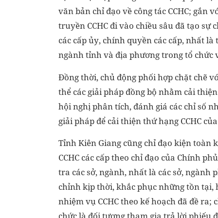
văn bản chỉ đạo về công tác CCHC; gắn vớ
truyền CCHC đi vào chiều sâu đã tạo sự
các cấp
ủy
, chính quyền các cấp, nhất là
ngành
tỉnh
và địa phương trong tổ chức 
Đồng thời, chủ động phối hợp
chặt chẽ vớ
thể các giải pháp đồng bộ nhằm cải thiện
hội nghị phân tích, đánh giá
các c
hỉ số
n
giải pháp để cải thiện thứ hạng
CCHC
của
Tỉnh Kiên Giang cũng chỉ đạo kiện toàn k
CCHC các cấp theo chỉ đạo của Chính phủ
tra các sở, ngành, nhất là các sở, ngành
chỉnh kịp thời, khắc phục những tồn tại,
nhiệm vụ CCHC theo kế hoạch đã đề ra; ch
chức là đối tượng tham gia trả lời phiếu 