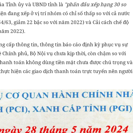
của Tỉnh
ủy
và UBND tỉnh là
"phấn đấu xếp
hạng 30
so
iện đang xếp ở vị trí nhóm có chỉ số thấp so với cả nước
54/63, giảm 22 bậc so với năm 2022) và Cải cách chế độ
 năm 2022).
ng cấp thông tin, thông tin báo cáo định kỳ phục vụ sự
ề Chính phủ, Bộ Nội vụ
chưa kịp thời, còn chậm so với
 thanh toán không dùng tiền mặt chưa được chú trọng và
thực hiện các giao dịch thanh toán trực tuyến nên người