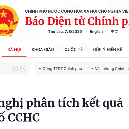
CHÍNH PHỦ NƯỚC CỘNG HÒA XÃ HỘI CHỦ NGHĨA VI
Báo Điện tử Chính 
Thứ sáu, 7/8/2026
English
中文
Chiến dịch 500 ngày đêm tìm kiếm, quy tập và xác định danh tính hài cốt liệt sĩ
XÃ HỘI
KHOA GIÁO
QUỐC TẾ
GÓP Ý HIẾN KẾ
Bảo vệ nền tảng tư tưởng của Đảng trong kỷ nguyên phát triển mới
Cổng TTĐT Chính phủ
Văn phòng Chính 
Chiến dịch 500 ngày đêm tìm kiếm, quy tập và xác định danh tính hài cốt liệt sĩ
nghị phân tích kết quả
số CCHC