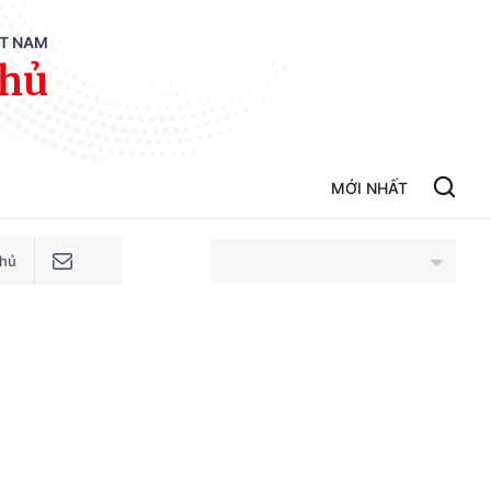
ỆT NAM
phủ
MỚI NHẤT
phủ
An Giang
Bắc Ninh
Cao Bằng