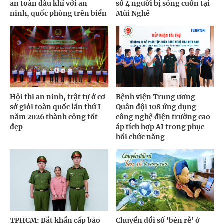
an toàn dầu khí với an
số 4 người bị sóng cuốn tại
ninh, quốc phòng trên biển
Mũi Nghê
Hội thi an ninh, trật tự ở cơ
Bệnh viện Trung ương
sở giỏi toàn quốc lần thứ I
Quân đội 108 ứng dụng
năm 2026 thành công tốt
công nghệ điện trường cao
đẹp
áp tích hợp AI trong phục
hồi chức năng
TPHCM: Bắt khẩn cấp bảo
Chuyển đổi số ‘bén rễ’ ở