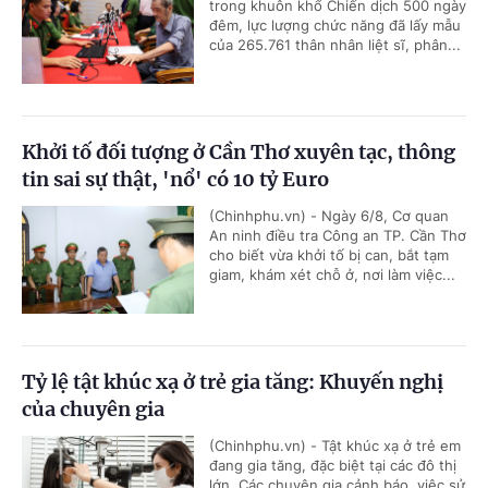
trong khuôn khổ Chiến dịch 500 ngày
đêm, lực lượng chức năng đã lấy mẫu
của 265.761 thân nhân liệt sĩ, phân...
Khởi tố đối tượng ở Cần Thơ xuyên tạc, thông
tin sai sự thật, 'nổ' có 10 tỷ Euro
(Chinhphu.vn) - Ngày 6/8, Cơ quan
An ninh điều tra Công an TP. Cần Thơ
cho biết vừa khởi tố bị can, bắt tạm
giam, khám xét chỗ ở, nơi làm việc...
Tỷ lệ tật khúc xạ ở trẻ gia tăng: Khuyến nghị
của chuyên gia
(Chinhphu.vn) - Tật khúc xạ ở trẻ em
đang gia tăng, đặc biệt tại các đô thị
lớn. Các chuyên gia cảnh báo, việc sử