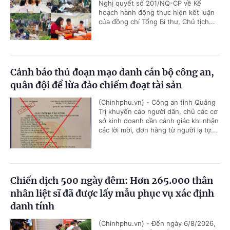
Nghị quyết số 201/NQ-CP về Kế
hoạch hành động thực hiện kết luận
của đồng chí Tổng Bí thư, Chủ tịch...
Cảnh báo thủ đoạn mạo danh cán bộ công an,
quân đội để lừa đảo chiếm đoạt tài sản
(Chinhphu.vn) - Công an tỉnh Quảng
Trị khuyến cáo người dân, chủ các cơ
sở kinh doanh cần cảnh giác khi nhận
các lời mời, đơn hàng từ người lạ tự...
Chiến dịch 500 ngày đêm: Hơn 265.000 thân
nhân liệt sĩ đã được lấy mẫu phục vụ xác định
danh tính
(Chinhphu.vn) - Đến ngày 6/8/2026,