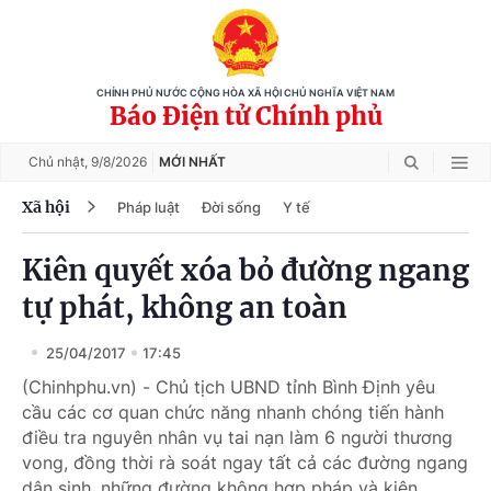
CHÍNH PHỦ NƯỚC CỘNG HÒA XÃ HỘI CHỦ NGHĨA VIỆT NAM
Báo Điện tử Chính phủ
Chủ nhật,
9/8/2026
MỚI NHẤT
Xã hội
Pháp luật
Đời sống
Y tế
Kiên quyết xóa bỏ đường ngang
tự phát, không an toàn
25/04/2017
17:45
(Chinhphu.vn) - Chủ tịch UBND tỉnh Bình Định yêu
cầu các cơ quan chức năng nhanh chóng tiến hành
điều tra nguyên nhân vụ tai nạn làm 6 người thương
vong, đồng thời rà soát ngay tất cả các đường ngang
dân sinh, những đường không hợp pháp và kiên