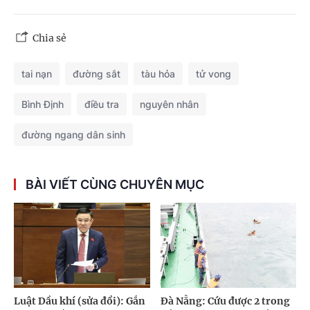
Chia sẻ
tai nạn
đường sắt
tàu hỏa
tử vong
Bình Định
điều tra
nguyên nhân
đường ngang dân sinh
BÀI VIẾT CÙNG CHUYÊN MỤC
Luật Dầu khí (sửa đổi): Gắn
Đà Nẵng: Cứu được 2 trong