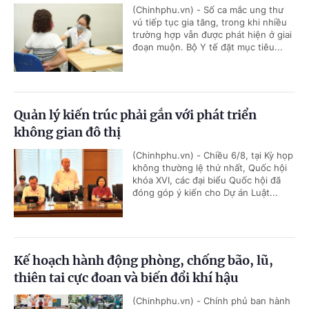
(Chinhphu.vn) - Số ca mắc ung thư
vú tiếp tục gia tăng, trong khi nhiều
trường hợp vẫn được phát hiện ở giai
đoạn muộn. Bộ Y tế đặt mục tiêu...
Quản lý kiến trúc phải gắn với phát triển
không gian đô thị
(Chinhphu.vn) - Chiều 6/8, tại Kỳ họp
không thường lệ thứ nhất, Quốc hội
khóa XVI, các đại biểu Quốc hội đã
đóng góp ý kiến cho Dự án Luật...
Kế hoạch hành động phòng, chống bão, lũ,
thiên tai cực đoan và biến đổi khí hậu
(Chinhphu.vn) - Chính phủ ban hành