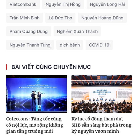
Vietcombank
Nguyễn Thị Hồng
Nguyễn Long Hải
Trần Minh Bình
Lê Đức Thọ
Nguyễn Hoàng Dũng
Phạm Quang Dũng
Nghiêm Xuân Thành
Nguyễn Thanh Tùng
dịch bệnh
COVID-19
BÀI VIẾT CÙNG CHUYÊN MỤC
Coteccons: Tăng tốc củng
Kỷ lục cổ đông tham dự,
cố nội lực, mở rộng không
SHB sẵn sàng bứt phá trong
gian tăng trưởng mới
kỷ nguyên vươn mình