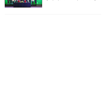
'Bón đúng, bón ít' – Triết lý làm nông nghiệp
Cổng TTĐT Chính phủ
English
中文
tử tế của một doanh nghiệp phân bón
Trang chủ
Media
Tin nóng
Thông tin
(Chinhphu.vn) - Gần 3 thập kỷ gắn
bó với ngành phân bón, ông Phạm
Quốc Trung, Tổng Giám đốc Công ty
Cổ phần Phân bón MTK đã chọn...
Chuyên mục
CHÍNH TRỊ
KINH TẾ
Nghị quyết 79: Làn gió mới cho “hệ sinh thái
công – tư đồng hành”
VĂN HÓA
XÃ HỘI
(Chinhphu.vn) - Trong bối cảnh yêu
KHOA GIÁO
QUỐC TẾ
cầu tái cấu trúc nền kinh tế và nâng
cao năng lực cạnh tranh ngày càng
GÓP Ý HIẾN KẾ
cấp thiết, Nghị quyết 79 được nhìn...