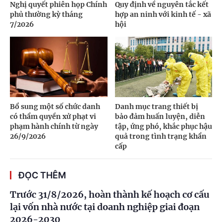
Nghị quyết phiên họp Chính
Quy định về nguyên tắc kết
phủ thường kỳ tháng
hợp an ninh với kinh tế - xã
7/2026
hội
Bổ sung một số chức danh
Danh mục trang thiết bị
có thẩm quyền xử phạt vi
bảo đảm huấn luyện, diễn
phạm hành chính từ ngày
tập, ứng phó, khắc phục hậu
26/9/2026
quả trong tình trạng khẩn
cấp
ĐỌC THÊM
Trước 31/8/2026, hoàn thành kế hoạch cơ cấu
lại vốn nhà nước tại doanh nghiệp giai đoạn
2026-2030