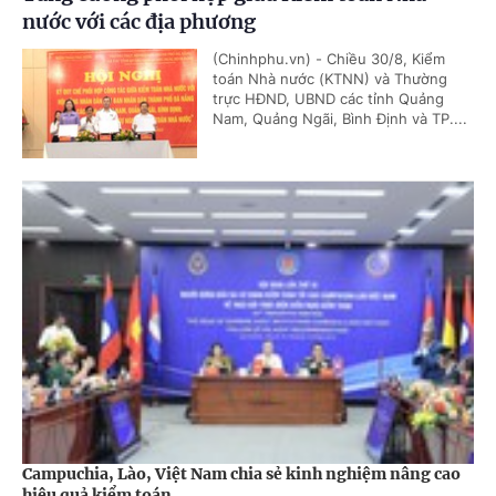
nước với các địa phương
(Chinhphu.vn) - Chiều 30/8, Kiểm
toán Nhà nước (KTNN) và Thường
trực HĐND, UBND các tỉnh Quảng
Nam, Quảng Ngãi, Bình Định và TP....
Campuchia, Lào, Việt Nam chia sẻ kinh nghiệm nâng cao
hiệu quả kiểm toán