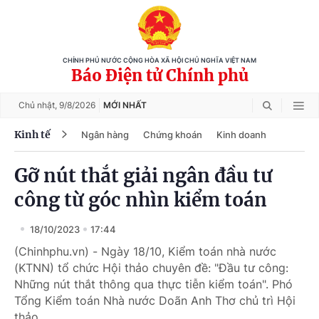
CHÍNH PHỦ NƯỚC CỘNG HÒA XÃ HỘI CHỦ NGHĨA VIỆT NAM
Báo Điện tử Chính phủ
Chủ nhật,
9/8/2026
MỚI NHẤT
Kinh tế
Ngân hàng
Chứng khoán
Kinh doanh
Gỡ nút thắt giải ngân đầu tư
công từ góc nhìn kiểm toán
18/10/2023
17:44
(Chinhphu.vn) - Ngày 18/10, Kiểm toán nhà nước
(KTNN) tổ chức Hội thảo chuyên đề: "Đầu tư công:
Những nút thắt thông qua thực tiễn kiểm toán". Phó
Tổng Kiểm toán Nhà nước Doãn Anh Thơ chủ trì Hội
thảo.