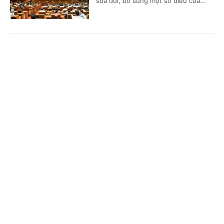
sửa đổi, bổ sung một số điều của...
Cần thiết thay đổi cơ chế đầu tư trạm dừng
Cổng TTĐT Chính phủ
English
中文
nghỉ cao tốc
Trang chủ
Media
Tin nóng
Thông tin
(Chinhphu.vn) - Bộ Xây dựng đề xuất
sửa đổi Nghị định số 165/2024/NĐ-
CP theo hướng cho phép cơ quan
chủ quản chủ động đầu tư trước...
Chuyên mục
CHÍNH TRỊ
KINH TẾ
FUTA Express và VET hợp tác mở rộng kết nối
logistics xuyên biên giới Việt Nam -
VĂN HÓA
XÃ HỘI
Campuchia
KHOA GIÁO
QUỐC TẾ
(Chinhphu.vn) - Công ty Cổ phần
Dịch vụ Chuyển phát nhanh Phương
GÓP Ý HIẾN KẾ
Trang - FUTA Express và Công ty
VET (Vireak Buntham Express) đã...