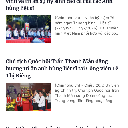
vinh và tri ân sự hy sinh cao cả của các Anh
hùng liệt sĩ
(Chinhphu.vn) – Nhân kỷ niệm 79
năm ngày Thương binh - Liệt sĩ
(27/7/1947 - 27/7/2026), Đài Truyền
hình Việt Nam phối hợp với các bộ,...
Chủ tịch Quốc hội Trần Thanh Mẫn dâng
hương tri ân anh hùng liệt sĩ tại Công viên Lê
Thị Riêng
(Chinhphu.vn) - Chiều 26/7, Ủy viên
Bộ Chính trị, Chủ tịch Quốc hội Trần
Thanh Mẫn cùng Đoàn công tác
Trung ương đến dâng hoa, dâng...