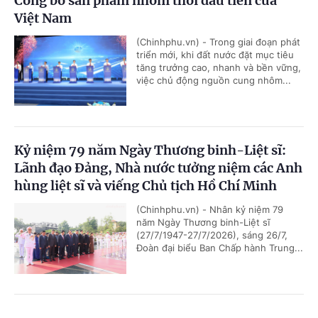
Công bố sản phẩm nhôm thỏi đầu tiên của
Việt Nam
(Chinhphu.vn) - Trong giai đoạn phát
triển mới, khi đất nước đặt mục tiêu
tăng trưởng cao, nhanh và bền vững,
việc chủ động nguồn cung nhôm...
Kỷ niệm 79 năm Ngày Thương binh-Liệt sĩ:
Lãnh đạo Đảng, Nhà nước tưởng niệm các Anh
hùng liệt sĩ và viếng Chủ tịch Hồ Chí Minh
(Chinhphu.vn) - Nhân kỷ niệm 79
năm Ngày Thương binh-Liệt sĩ
(27/7/1947-27/7/2026), sáng 26/7,
Đoàn đại biểu Ban Chấp hành Trung...
Chủ tịch Quốc hội Campuchia sẽ thăm chính