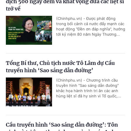
dịch 500 ngày đêm và khát vọng đưa các liệt sĩ
trở về
(Chinhphu.vn) - Được phát động
trong bối cảnh cả nước đẩy mạnh các
hoạt động "Đền ơn đáp nghĩa", hướng
tới kỷ niệm 80 năm Ngày Thương...
Tổng Bí thư, Chủ tịch nước Tô Lâm dự Cầu
truyền hình ‘Sao sáng dẫn đường’
(Chinhphu.vn) - Chương trình cầu
truyền hình "Sao sáng dẫn đường"
khắc họa hành trình tri ân các anh
hùng liệt sĩ đã hy sinh vì Tổ quốc,...
Cầu truyền hình ‘Sao sáng dẫn đường’: Tôn