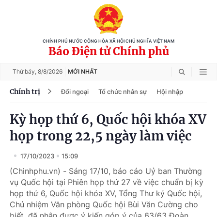
CHÍNH PHỦ NƯỚC CỘNG HÒA XÃ HỘI CHỦ NGHĨA VIỆT NAM
Báo Điện tử Chính phủ
Thứ bảy,
8/8/2026
MỚI NHẤT
Chính trị
Đối ngoại
Tổ chức nhân sự
Hội nhập
Kỳ họp thứ 6, Quốc hội khóa XV
họp trong 22,5 ngày làm việc
17/10/2023
15:09
(Chinhphu.vn) - Sáng 17/10, báo cáo Uỷ ban Thường
vụ Quốc hội tại Phiên họp thứ 27 về việc chuẩn bị kỳ
họp thứ 6, Quốc hội khóa XV, Tổng Thư ký Quốc hội,
Chủ nhiệm Văn phòng Quốc hội Bùi Văn Cường cho
biết, đã nhận được ý kiến góp ý của 63/63 Đoàn