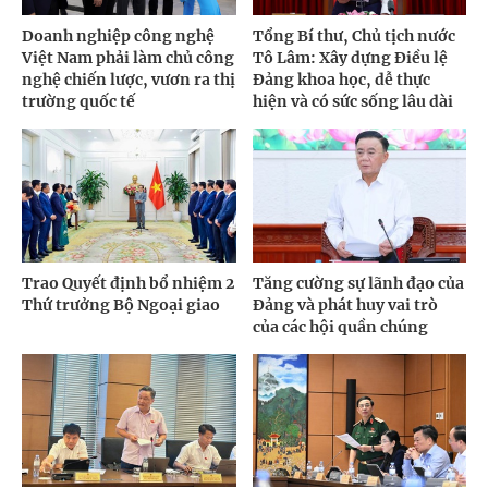
Doanh nghiệp công nghệ
Tổng Bí thư, Chủ tịch nước
Việt Nam phải làm chủ công
Tô Lâm: Xây dựng Điều lệ
nghệ chiến lược, vươn ra thị
Đảng khoa học, dễ thực
trường quốc tế
hiện và có sức sống lâu dài
Trao Quyết định bổ nhiệm 2
Tăng cường sự lãnh đạo của
Thứ trưởng Bộ Ngoại giao
Đảng và phát huy vai trò
của các hội quần chúng