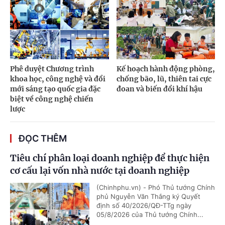
Phê duyệt Chương trình
Kế hoạch hành động phòng,
khoa học, công nghệ và đổi
chống bão, lũ, thiên tai cực
mới sáng tạo quốc gia đặc
đoan và biến đổi khí hậu
biệt về công nghệ chiến
lược
ĐỌC THÊM
Tiêu chí phân loại doanh nghiệp để thực hiện
cơ cấu lại vốn nhà nước tại doanh nghiệp
(Chinhphu.vn) - Phó Thủ tướng Chính
phủ Nguyễn Văn Thắng ký Quyết
định số 40/2026/QĐ-TTg ngày
05/8/2026 của Thủ tướng Chính...