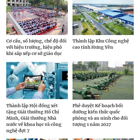
Cơ cấu, số lượng, chế độ đối
Thành lập Khu Công nghệ
với hiệu trưởng, hiệu phó
cao tỉnh Hưng Yên
khi sắp xếp cơ sở giáo dục
Thành lập Hội đồng xét
Phê duyệt Kế hoạch bồi
tặng Giải thưởng Hồ Chí
dưỡng kiến thức quốc
Minh, Giải thưởng Nhà
phòng và an ninh cho đối
nước về khoa học và công
tượng 1 năm 2027
nghệ đợt 7