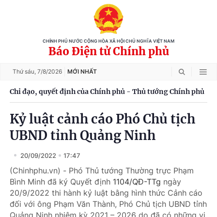
CHÍNH PHỦ NƯỚC CỘNG HÒA XÃ HỘI CHỦ NGHĨA VIỆT NAM
Báo Điện tử Chính phủ
Thứ sáu,
7/8/2026
MỚI NHẤT
Chỉ đạo, quyết định của Chính phủ - Thủ tướng Chính phủ
Kỷ luật cảnh cáo Phó Chủ tịch
UBND tỉnh Quảng Ninh
20/09/2022
17:47
(Chinhphu.vn) - Phó Thủ tướng Thường trực Phạm
Bình Minh đã ký Quyết định
1104/QĐ-TTg
ngày
20/9/2022 thi hành kỷ luật bằng hình thức Cảnh cáo
đối với ông Phạm Văn Thành, Phó Chủ tịch UBND tỉnh
Quảng Ninh nhiệm kỳ 2021 – 2026 do đã có những vi