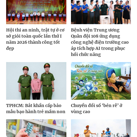
Hội thi an ninh, trật tự ở cơ
Bệnh viện Trung ương
sở giỏi toàn quốc lần thứ I
Quân đội 108 ứng dụng
năm 2026 thành công tốt
công nghệ điện trường cao
đẹp
áp tích hợp AI trong phục
hồi chức năng
TPHCM: Bắt khẩn cấp bảo
Chuyển đổi số ‘bén rễ’ ở
mẫu bạo hành trẻ mầm non
vùng cao