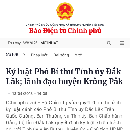
CHÍNH PHỦ NƯỚC CỘNG HÒA XÃ HỘI CHỦ NGHĨA VIỆT NAM
Báo Điện tử Chính phủ
Thứ bảy,
8/8/2026
MỚI NHẤT
Xã hội
Pháp luật
Đời sống
Y tế
Kỷ luật Phó Bí thư Tỉnh ủy Đắk
Lăk; lãnh đạo huyện Krông Pắk
13/04/2018
14:39
(Chinhphu.vn) – Bộ Chính trị vừa quyết định thi hành
kỷ luật cảnh cáo Phó Bí thư Tỉnh ủy Đắc Lắk Trần
Quốc Cường. Ban Thường vụ Tỉnh ủy, Ban Chấp hành
Đảng bộ tỉnh Đắk Lắk quyết định kỷ luật khiển trách
đối với Tỉnh ủy viên Bí thư Huyện ủy - Chủ tịch HĐND