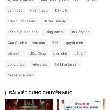
cảnh cáo
khiển trách
Đắk Lắk
Trần Quốc Cường
Bí thư Tỉnh ủy
Tổng cục Tình báo
Tổng cục V
Bộ Công an
Cục Chính trị - Hậu cần
B41
quyết định
bổ nhiệm
điều động
biên chế
cán bộ
công chức
viên chức
kê khai tài sản
thu hập cá nhân
BÀI VIẾT CÙNG CHUYÊN MỤC