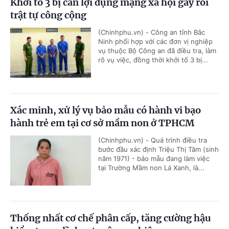
Khởi tố 3 bị can lợi dụng mạng xã hội gây rối
trật tự công cộng
(Chinhphu.vn) - Công an tỉnh Bắc
Ninh phối hợp với các đơn vị nghiệp
vụ thuộc Bộ Công an đã điều tra, làm
rõ vụ việc, đồng thời khởi tố 3 bị...
Xác minh, xử lý vụ bảo mẫu có hành vi bạo
hành trẻ em tại cơ sở mầm non ở TPHCM
(Chinhphu.vn) - Quá trình điều tra
bước đầu xác định Triệu Thị Tâm (sinh
năm 1971) - bảo mẫu đang làm việc
tại Trường Mầm non Lá Xanh, là...
Thống nhất cơ chế phân cấp, tăng cường hậu