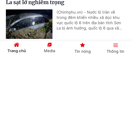
La sạt lở nghiêm trọng
(Chinhphu.vn) - Nước lũ tràn về
trong đêm khiến nhiều xã dọc khu
vực quốc lộ 6 trên địa bàn tỉnh Sơn
La bị ảnh hưởng, quốc lộ 6 qua xã...
Trang chủ
Media
Tin nóng
Thông tin
Cắt giảm thủ tục, chuyển sang hậu kiểm trong
lĩnh vực bưu chính, đo lường
Cổng TTĐT Chính phủ
English
中文
(Chinhphu.vn) - Hai dự án luật mang
tính then chốt, tác động sâu rộng
đến đời sống xã hội và hoạt động sản
xuất kinh doanh của cộng đồng...
Chuyên mục
Việt Nam lần đầu phẫu thuật ung thư bằng hai
CHÍNH TRỊ
KINH TẾ
'siêu robot' của Mỹ cùng lúc