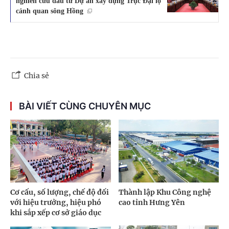
nghiên cứu đầu tư Dự án xây dựng Trục Đại lộ
cảnh quan sông Hồng
Chia sẻ
BÀI VIẾT CÙNG CHUYÊN MỤC
Cơ cấu, số lượng, chế độ đối
Thành lập Khu Công nghệ
với hiệu trưởng, hiệu phó
cao tỉnh Hưng Yên
khi sắp xếp cơ sở giáo dục