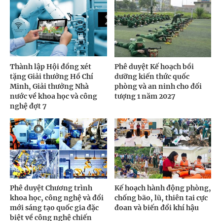
Thành lập Hội đồng xét
Phê duyệt Kế hoạch bồi
tặng Giải thưởng Hồ Chí
dưỡng kiến thức quốc
Minh, Giải thưởng Nhà
phòng và an ninh cho đối
nước về khoa học và công
tượng 1 năm 2027
nghệ đợt 7
Phê duyệt Chương trình
Kế hoạch hành động phòng,
khoa học, công nghệ và đổi
chống bão, lũ, thiên tai cực
mới sáng tạo quốc gia đặc
đoan và biến đổi khí hậu
biệt về công nghệ chiến