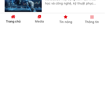
học và công nghệ, kỹ thuật phục...
Trang chủ
Media
Tin nóng
Thông tin
Danh mục dịch vụ sự nghiệp công sử dụng
ngân sách nhà nước trong lĩnh vực khoa học
Cổng TTĐT Chính phủ
English
中文
và công nghệ
(Chinhphu.vn) - Phó Thủ tướng Hồ
Quốc Dũng ký Quyết định số
1481/QĐ-TTg ngày 4/8/2026 ban
hành Danh mục dịch vụ sự nghiệp...
Chuyên mục
CHÍNH TRỊ
KINH TẾ
Bảo đảm ngày khai giảng thực sự là ngày hội
của học sinh và giáo viên
VĂN HÓA
XÃ HỘI
(Chinhphu.vn) - Phó Thủ tướng Lê
KHOA GIÁO
QUỐC TẾ
Tiến Châu ký Quyết định số 1472/QĐ-
TTg ban hành Kế hoạch triển khai