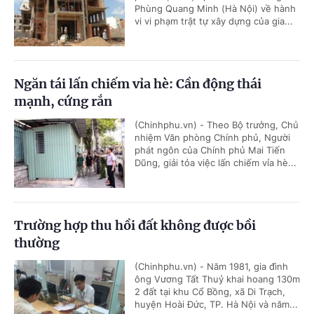
Phùng Quang Minh (Hà Nội) về hành
vi vi phạm trật tự xây dựng của gia...
Ngăn tái lấn chiếm vỉa hè: Cần động thái
mạnh, cứng rắn
(Chinhphu.vn) - Theo Bộ trưởng, Chủ
nhiệm Văn phòng Chính phủ, Người
phát ngôn của Chính phủ Mai Tiến
Dũng, giải tỏa việc lấn chiếm vỉa hè...
Trường hợp thu hồi đất không được bồi
thường
(Chinhphu.vn) - Năm 1981, gia đình
ông Vương Tất Thuỷ khai hoang 130m
2 đất tại khu Cổ Bồng, xã Di Trạch,
huyện Hoài Đức, TP. Hà Nội và năm...