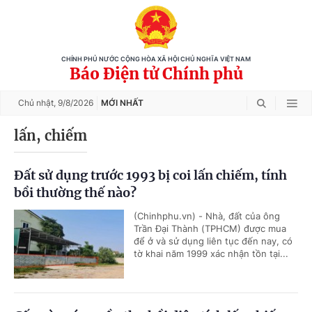
CHÍNH PHỦ NƯỚC CỘNG HÒA XÃ HỘI CHỦ NGHĨA VIỆT NAM
Báo Điện tử Chính phủ
Chủ nhật,
9/8/2026
MỚI NHẤT
lấn, chiếm
Đất sử dụng trước 1993 bị coi lấn chiếm, tính
bồi thường thế nào?
(Chinhphu.vn) - Nhà, đất của ông
Trần Đại Thành (TPHCM) được mua
để ở và sử dụng liên tục đến nay, có
tờ khai năm 1999 xác nhận tồn tại...