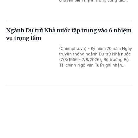
chuyển biến mạnh trong công tác...
Ngành Dự trữ Nhà nước tập trung vào 6 nhiệm
vụ trọng tâm
(Chinhphu.vn) - Kỷ niệm 70 năm Ngày
truyền thống ngành Dự trữ Nhà nước
(7/8/1956 - 7/8/2026), Bộ trưởng Bộ
Tài chính Ngô Văn Tuấn ghi nhận...
Bảo đảm an toàn hệ thống ngân hàng và phù
Cổng TTĐT Chính phủ
English
中文
hợp chuẩn mực quốc tế
(Chinhphu.vn) - Chiều 6/8, trong
Trang chủ
Media
Tin nóng
Thông tin
khuôn khổ kỳ họp không thường lệ
thứ nhất, Quốc hội khóa XVI, các đại
biểu Quốc hội tiếp tục chương trình...