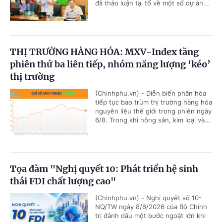
đã thảo luận tại tổ về một số dự án...
THỊ TRƯỜNG HÀNG HÓA: MXV-Index tăng
phiên thứ ba liên tiếp, nhóm năng lượng ‘kéo’
thị trường
(Chinhphu.vn) - Diễn biến phân hóa
tiếp tục bao trùm thị trường hàng hóa
nguyên liệu thế giới trong phiên ngày
6/8. Trong khi nông sản, kim loại và...
Tọa đàm "Nghị quyết 10: Phát triển hệ sinh
thái FDI chất lượng cao"
(Chinhphu.vn) - Nghị quyết số 10-
NQ/TW ngày 8/6/2026 của Bộ Chính
trị đánh dấu một bước ngoặt lớn khi