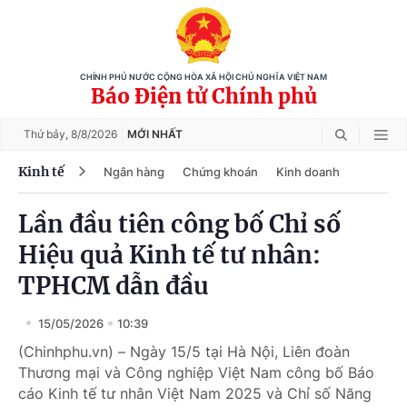
CHÍNH PHỦ NƯỚC CỘNG HÒA XÃ HỘI CHỦ NGHĨA VIỆT NAM
Báo Điện tử Chính phủ
Thứ bảy,
8/8/2026
MỚI NHẤT
Kinh tế
Ngân hàng
Chứng khoán
Kinh doanh
Lần đầu tiên công bố Chỉ số
Hiệu quả Kinh tế tư nhân:
TPHCM dẫn đầu
15/05/2026
10:39
(Chinhphu.vn) – Ngày 15/5 tại Hà Nội, Liên đoàn
Thương mại và Công nghiệp Việt Nam công bố Báo
cáo Kinh tế tư nhân Việt Nam 2025 và Chỉ số Năng