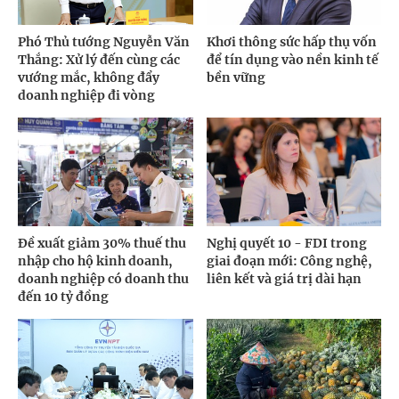
Phó Thủ tướng Nguyễn Văn
Khơi thông sức hấp thụ vốn
Thắng: Xử lý đến cùng các
để tín dụng vào nền kinh tế
vướng mắc, không đẩy
bền vững
doanh nghiệp đi vòng
Đề xuất giảm 30% thuế thu
Nghị quyết 10 - FDI trong
nhập cho hộ kinh doanh,
giai đoạn mới: Công nghệ,
doanh nghiệp có doanh thu
liên kết và giá trị dài hạn
đến 10 tỷ đồng