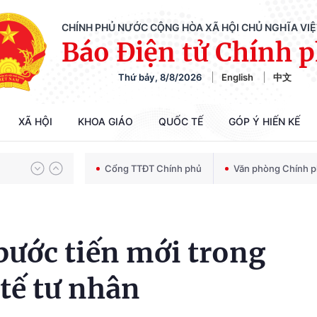
CHÍNH PHỦ NƯỚC CỘNG HÒA XÃ HỘI CHỦ NGHĨA VI
Báo Điện tử Chính 
Thứ bảy, 8/8/2026
English
中文
Chiến dịch 500 ngày đêm tìm kiếm, quy tập và xác định danh tính hài cốt liệt sĩ
XÃ HỘI
KHOA GIÁO
QUỐC TẾ
GÓP Ý HIẾN KẾ
Bảo vệ nền tảng tư tưởng của Đảng trong kỷ nguyên phát triển mới
Cổng TTĐT Chính phủ
Văn phòng Chính 
Chiến dịch 500 ngày đêm tìm kiếm, quy tập và xác định danh tính hài cốt liệt sĩ
 bước tiến mới trong
tế tư nhân