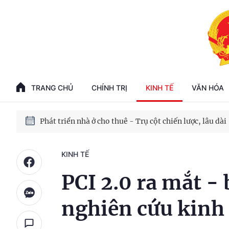
Phát triển kinh tế nhà nước trong kỷ nguyên mới
100 ngày xử lý các điểm nghẽn về chuyển đổi số
TRANG CHỦ
CHÍNH TRỊ
KINH TẾ
VĂN HÓA
Phát triển nhà ở cho thuê - Trụ cột chiến lược, lâu dài
Phát triển kinh tế nhà nước trong kỷ nguyên mới
KINH TẾ
PCI 2.0 ra mắt -
nghiên cứu kinh 