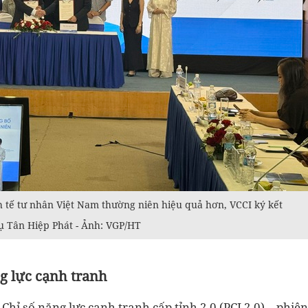
h tế tư nhân Việt Nam thường niên hiệu quả hơn, VCCI ký kết
ụ Tân Hiệp Phát - Ảnh: VGP/HT
ng lực cạnh tranh
hỉ số năng lực cạnh tranh cấp tỉnh 2.0 (PCI 2.0) – phiên