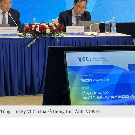
ổng Thư ký VCCI chia sẻ thông tin - Ảnh: VGP/HT