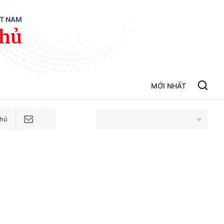
ỆT NAM
phủ
MỚI NHẤT
phủ
An Giang
Bắc Ninh
Cao Bằng