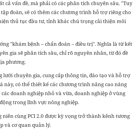
tất cả vấn đề, mà phải có các phân tích chuyên sâu. "Tuy
tập đoàn, sẽ có thêm các chương trình hỗ trợ riêng cho
hiện thủ tục đầu tư, tỉnh khác chú trọng cải thiện môi
ướng "khám bệnh – chẩn đoán – điều trị". Nghĩa là từ kết
ên gia sẽ phân tích sâu, chỉ rõ nguyên nhân, từ đó đề
địa phương.
 lưới chuyên gia, cung cấp thông tin, đào tạo và hỗ trợ
á này, có thể thiết kế các chương trình nâng cao năng
là các doanh nghiệp nhỏ và vừa, doanh nghiệp ở vùng
động trong lĩnh vực nông nghiệp.
 niên cùng PCI 2.0 được kỳ vọng trở thành kênh tương
p và cơ quan quản lý.