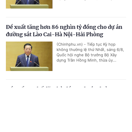
Đề xuất tăng hơn 86 nghìn tỷ đồng cho dự án
đường sắt Lào Cai-Hà Nội-Hải Phòng
(Chinhphu.vn) - Tiếp tục Kỳ họp
không thường lệ thứ Nhất, sáng 6/8,
Quốc hội nghe Bộ trưởng Bộ Xây
dựng Trần Hồng Minh, thừa ủy...
Đề xuất cơ chế đặc thù đầu tư dự án đường
Vành đai 5-Vùng Thủ đô Hà Nội
Cổng TTĐT Chính phủ
English
中文
(Chinhphu.vn) - Tiếp tục chương
trình Kỳ họp không thường lệ thứ
Trang chủ
Media
Tin nóng
Thông tin
Nhất, sáng 6/8, Quốc hội nghe Tờ
trình và Báo cáo thẩm tra dự án...