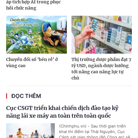
áp tích hợp AI trong phục
hồi chức năng
Chuyển đổi số ‘bén rễ’ ở
Thị trường dược phẩm đạt 7
vùng cao
tỷ USD, ngành dược hướng
tới nâng cao năng lực tự
chủ
ĐỌC THÊM
Cục CSGT triển khai chiến dịch đào tạo kỹ
năng lái xe máy an toàn trên toàn quốc
(Chinhphu.vn) - Sau thời gian triển
khai thí điểm tại Thái Nguyên, Cục
Cảnh sát giao thông (Bộ Công an) sẽ