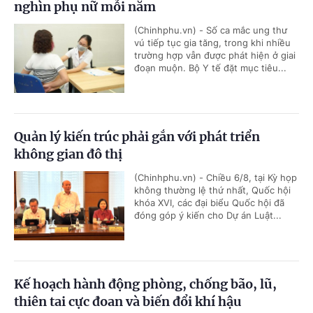
nghìn phụ nữ mỗi năm
(Chinhphu.vn) - Số ca mắc ung thư
vú tiếp tục gia tăng, trong khi nhiều
trường hợp vẫn được phát hiện ở giai
đoạn muộn. Bộ Y tế đặt mục tiêu...
Quản lý kiến trúc phải gắn với phát triển
không gian đô thị
(Chinhphu.vn) - Chiều 6/8, tại Kỳ họp
không thường lệ thứ nhất, Quốc hội
khóa XVI, các đại biểu Quốc hội đã
đóng góp ý kiến cho Dự án Luật...
Kế hoạch hành động phòng, chống bão, lũ,
thiên tai cực đoan và biến đổi khí hậu