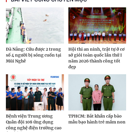
Đà Nẵng: Cứu được 2 trong
Hội thi an ninh, trật tự ở cơ
số 4 người bị sóng cuốn tại
sở giỏi toàn quốc lần thứ I
Mũi Nghê
năm 2026 thành công tốt
đẹp
Bệnh viện Trung ương
TPHCM: Bắt khẩn cấp bảo
Quân đội 108 ứng dụng
mẫu bạo hành trẻ mầm non
công nghệ điện trường cao