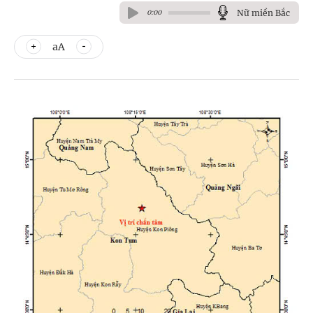
Nữ miền Bắc
0:00
aA