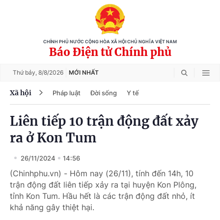
CHÍNH PHỦ NƯỚC CỘNG HÒA XÃ HỘI CHỦ NGHĨA VIỆT NAM
Báo Điện tử Chính phủ
Thứ bảy,
8/8/2026
MỚI NHẤT
Xã hội
Pháp luật
Đời sống
Y tế
Liên tiếp 10 trận động đất xảy
ra ở Kon Tum
26/11/2024
14:56
(Chinhphu.vn) - Hôm nay (26/11), tính đến 14h, 10
trận động đất liên tiếp xảy ra tại huyện Kon Plông,
tỉnh Kon Tum. Hầu hết là các trận động đất nhỏ, ít
khả năng gây thiệt hại.