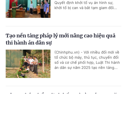
Quyết định khởi tố vụ án hình sự,
khởi tố bị can và bắt tạm giam đối...
Tạo nền tảng pháp lý mới nâng cao hiệu quả
thi hành án dân sự
(Chinhphu.vn) - Với nhiều đổi mới về
tổ chức bộ máy, thủ tục, chuyển đổi
số và cơ chế phối hợp, Luật Thi hành
án dân sự năm 2025 tạo nền tảng...
Bộ Tư pháp thẩm định kết quả rà soát 474 văn
bản lĩnh vực khoa học, công nghệ
Cổng TTĐT Chính phủ
English
中文
(Chinhphu.vn) - Ngày 21/7, Bộ Tư
pháp tổ chức cuộc họp thẩm định đối
Trang chủ
Media
Tin nóng
Thông tin
với báo cáo sơ bộ về kết quả tổng rà