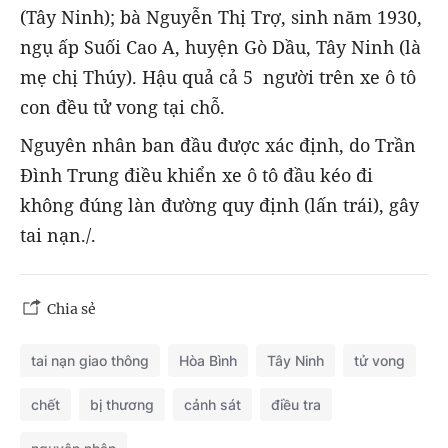
(Tây Ninh); bà Nguyễn Thị Trợ, sinh năm 1930,
ngụ ấp Suối Cao A, huyện Gò Dầu, Tây Ninh (là
mẹ chị Thúy). Hậu quả cả 5 người trên xe ô tô
con đều tử vong tại chỗ.
Nguyên nhân ban đầu được xác định, do Trần
Đình Trung điều khiển xe ô tô đầu kéo đi
không đúng làn đường quy định (lấn trái), gây
tai nạn./.
Chia sẻ
tai nạn giao thông
Hòa Bình
Tây Ninh
tử vong
chết
bị thương
cảnh sát
điều tra