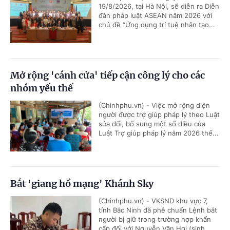
19/8/2026, tại Hà Nội, sẽ diễn ra Diễn
đàn pháp luật ASEAN năm 2026 với
chủ đề “Ứng dụng trí tuệ nhân tạo...
Mở rộng 'cánh cửa' tiếp cận công lý cho các
nhóm yếu thế
(Chinhphu.vn) - Việc mở rộng diện
người được trợ giúp pháp lý theo Luật
sửa đổi, bổ sung một số điều của
Luật Trợ giúp pháp lý năm 2026 thể...
Bắt 'giang hồ mạng' Khánh Sky
(Chinhphu.vn) - VKSND khu vực 7,
tỉnh Bắc Ninh đã phê chuẩn Lệnh bắt
người bị giữ trong trường hợp khẩn
cấp đối với Nguyễn Văn Hợi (sinh...