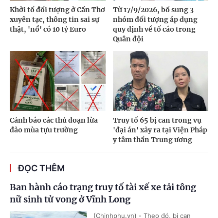
Khởi tố đối tượng ở Cần Thơ
Từ 17/9/2026, bổ sung 3
xuyên tạc, thông tin sai sự
nhóm đối tượng áp dụng
thật, 'nổ' có 10 tỷ Euro
quy định về tố cáo trong
Quân đội
Cảnh báo các thủ đoạn lừa
Truy tố 65 bị can trong vụ
đảo mùa tựu trường
'đại án' xảy ra tại Viện Pháp
y tâm thần Trung ương
ĐỌC THÊM
Ban hành cáo trạng truy tố tài xế xe tải tông
nữ sinh tử vong ở Vĩnh Long
(Chinhphu.vn) - Theo đó, bị can