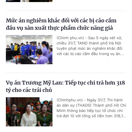
Mức án nghiêm khắc đối với các bị cáo cầm
đầu vụ sản xuất thực phẩm chức năng giả
(Chinh phu.vn) - Sau 5 ngày xét xử,
chiều 31/7, TAND thành phố Hà Nội
tuyên phạt mức án nghiêm khắc đối
với các bị cáo cầm đầu trong vụ án...
Vụ án Trương Mỹ Lan: Tiếp tục chi trả hơn 318
tỷ cho các trái chủ
(Chinhphu.vn) - Ngày 31/7, Thi hành
án dân sự (THADS) Thành phố Hồ Chí
Minh thông báo tiếp tục tổ chức chi
trả đợt 10 với tổng số tiền hơn 318,1...