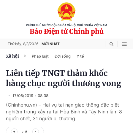
CHÍNH PHỦ NƯỚC CỘNG HÒA XÃ HỘI CHỦ NGHĨA VIỆT NAM
Báo Điện tử Chính phủ
Thứ bảy,
8/8/2026
MỚI NHẤT
Xã hội
Pháp luật
Đời sống
Y tế
Liên tiếp TNGT thảm khốc
hàng chục người thương vong
17/06/2019
08:38
(Chinhphu.vn) – Hai vụ tai nạn giao thông đặc biệt
nghiêm trọng xảy ra tại Hòa Bình và Tây Ninh làm 8
người chết, 31 người bị thương.
aA