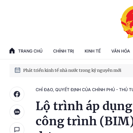
Phát triển kinh tế nhà nước trong kỷ nguyên mới
100 ngày xử lý các điểm nghẽn về chuyển đổi số
TRANG CHỦ
CHÍNH TRỊ
KINH TẾ
VĂN HÓA
Phát triển nhà ở cho thuê - Trụ cột chiến lược, lâu dài
Phát triển kinh tế nhà nước trong kỷ nguyên mới
CHỈ ĐẠO, QUYẾT ĐỊNH CỦA CHÍNH PHỦ - THỦ 
Lộ trình áp dụng
công trình (BIM)