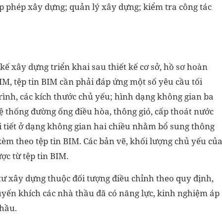
cấp phép xây dựng; quản lý xây dựng; kiểm tra công tác
 kế xây dựng triển khai sau thiết kế cơ sở, hồ sơ hoàn
M, tệp tin BIM cần phải đáp ứng một số yêu cầu tối
trình, các kích thước chủ yếu; hình dạng không gian ba
hệ thống đường ống điều hòa, thông gió, cấp thoát nước
i tiết ở dạng không gian hai chiều nhằm bổ sung thông
 kèm theo tệp tin BIM. Các bản vẽ, khối lượng chủ yếu củ
ợc từ tệp tin BIM.
tư xây dựng thuộc đối tượng điều chỉnh theo quy định,
huyến khích các nhà thầu đã có năng lực, kinh nghiệm áp
thầu.