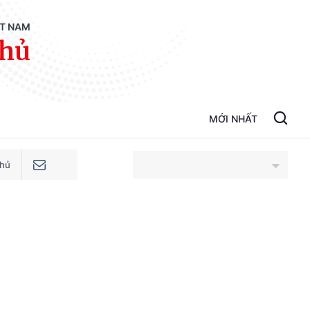
ỆT NAM
phủ
MỚI NHẤT
phủ
An Giang
Bắc Ninh
Cao Bằng