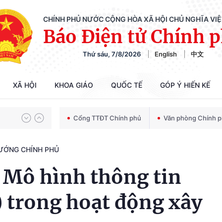
CHÍNH PHỦ NƯỚC CỘNG HÒA XÃ HỘI CHỦ NGHĨA VI
Báo Điện tử Chính 
Chiến dịch 500 ngày đêm tìm kiếm, quy tập và xác định danh tính hài cốt liệt sĩ
Thứ sáu, 7/8/2026
English
中文
Bảo vệ nền tảng tư tưởng của Đảng trong kỷ nguyên phát triển mới
XÃ HỘI
KHOA GIÁO
QUỐC TẾ
GÓP Ý HIẾN KẾ
Cổng TTĐT Chính phủ
Văn phòng Chính 
Chiến dịch 500 ngày đêm tìm kiếm, quy tập và xác định danh tính hài cốt liệt sĩ
TƯỚNG CHÍNH PHỦ
 Mô hình thông tin
 trong hoạt động xây