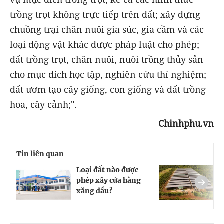
trồng trọt không trực tiếp trên đất; xây dựng
chuồng trại chăn nuôi gia súc, gia cầm và các
loại động vật khác được pháp luật cho phép;
đất trồng trọt, chăn nuôi, nuôi trồng thủy sản
cho mục đích học tập, nghiên cứu thí nghiệm;
đất ươm tạo cây giống, con giống và đất trồng
hoa, cây cảnh;".
Chinhphu.vn
Tin liên quan
Loại đất nào được
C
phép xây cửa hàng
đ
xăng dầu?