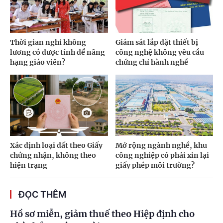
Thời gian nghỉ không
Giám sát lắp đặt thiết bị
lương có được tính để nâng
công nghệ không yêu cầu
hạng giáo viên?
chứng chỉ hành nghề
Xác định loại đất theo Giấy
Mở rộng ngành nghề, khu
chứng nhận, không theo
công nghiệp có phải xin lại
hiện trạng
giấy phép môi trường?
ĐỌC THÊM
Hồ sơ miễn, giảm thuế theo Hiệp định cho