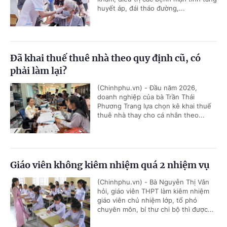
huyết áp, đái tháo đường,...
Đã khai thuế thuê nhà theo quy định cũ, có
phải làm lại?
(Chinhphu.vn) - Đầu năm 2026,
doanh nghiệp của bà Trần Thái
Phương Trang lựa chọn kê khai thuế
thuê nhà thay cho cá nhân theo...
Giáo viên không kiêm nhiệm quá 2 nhiệm vụ
(Chinhphu.vn) - Bà Nguyễn Thị Vân
hỏi, giáo viên THPT làm kiêm nhiệm
giáo viên chủ nhiệm lớp, tổ phó
chuyên môn, bí thư chi bộ thì được...