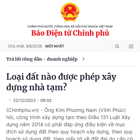
CHÍNH PHỦ NƯỚC CỘNG HÒA XÃ HỘI CHỦ NGHĨA VIỆT NAM
Báo Điện tử Chính phủ
Chủ nhật,
9/8/2026
MỚI NHẤT
Trả lời công dân - doanh nghiệp
Loại đất nào được phép xây
dựng nhà tạm?
22/12/2023
09:02
(Chinhphu.vn) - Ông Kim Phương Nam (Vĩnh Phúc)
hỏi, công trình xây dựng tạm theo Điều 131 Luật Xây
dựng năm 2014 có phải đáp ứng điều kiện về mục
đích sử dụng đất theo quy hoạch xây dựng, theo quy
hoạch sử dụng đất, theo giấy tờ về đất đai do cấp có