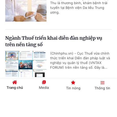
Thu là thương binh, khám bệnh trái
tuyến tại Bệnh viện Da liễu Trung
ương.
Ngành Thuế triển khai diễn đàn nghiệp vụ
trên nền tảng số
(Chinhphu.vn) - Cục Thuế vừa chính
thức triển khai Diễn đàn pháp luật và
nghiệp vụ quản lý thuế (VNTAX
FORUM) trên nền tảng số. Đây là...
Trang chủ
Media
Tin nóng
Thông tin
Có được truy lĩnh chênh lệch phụ cấp khu vực
từ đầu năm 2026?
Cổng TTĐT Chính phủ
English
中文
(Chinhphu.vn) - Bà Mai Thị Hồng Vân
(Hà Tĩnh) công tác tại địa bàn được