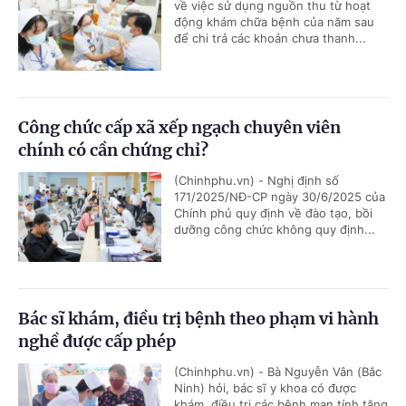
về việc sử dụng nguồn thu từ hoạt
động khám chữa bệnh của năm sau
để chi trả các khoản chưa thanh...
Công chức cấp xã xếp ngạch chuyên viên
chính có cần chứng chỉ?
(Chinhphu.vn) - Nghị định số
171/2025/NĐ-CP ngày 30/6/2025 của
Chính phủ quy định về đào tạo, bồi
dưỡng công chức không quy định...
Bác sĩ khám, điều trị bệnh theo phạm vi hành
nghề được cấp phép
(Chinhphu.vn) - Bà Nguyễn Vân (Bắc
Ninh) hỏi, bác sĩ y khoa có được
khám, điều trị các bệnh mạn tính tăng