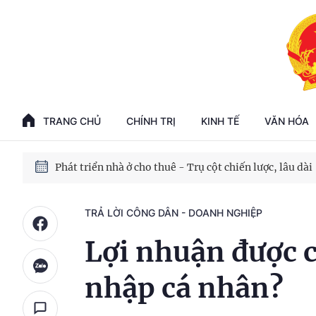
Phát triển kinh tế nhà nước trong kỷ nguyên mới
100 ngày xử lý các điểm nghẽn về chuyển đổi số
TRANG CHỦ
CHÍNH TRỊ
KINH TẾ
VĂN HÓA
Phát triển nhà ở cho thuê - Trụ cột chiến lược, lâu dài
Phát triển kinh tế nhà nước trong kỷ nguyên mới
TRẢ LỜI CÔNG DÂN - DOANH NGHIỆP
Lợi nhuận được c
nhập cá nhân?