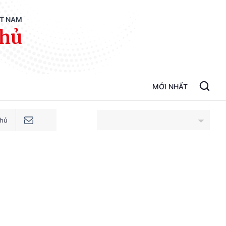
ỆT NAM
phủ
MỚI NHẤT
phủ
An Giang
Bắc Ninh
Cao Bằng