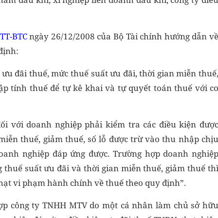
/TT-BTC
ngày 26/12/2008 của Bộ Tài chính hướng dẫn v
định:
ưu đãi thuế, mức thuế suất ưu đãi, thời gian miễn thuế
ập tính thuế để tự kê khai và tự quyết toán thuế với c
đối với doanh nghiệp phải kiểm tra các điều kiện đượ
iễn thuế, giảm thuế, số lỗ được trừ vào thu nhập chị
doanh nghiệp đáp ứng được. Trường hợp doanh nghiệ
thuế suất ưu đãi và thời gian miễn thuế, giảm thuế th
phạt vi phạm hành chính về thuế theo quy định”.
 hợp công ty TNHH MTV do một cá nhân làm chủ sở hữ