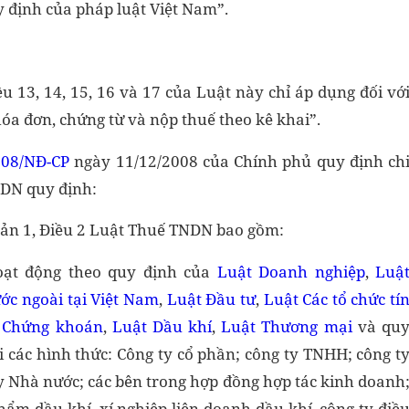
 định của pháp luật Việt Nam”.
u 13, 14, 15, 16 và 17 của Luật này chỉ áp dụng đối vớ
óa đơn, chứng từ và nộp thuế theo kê khai”.
008/NĐ-CP
ngày 11/12/2008 của Chính phủ quy định ch
NDN quy định:
oản 1, Điều 2 Luật Thuế TNDN bao gồm:
oạt động theo quy định của
Luật Doanh nghiệp
,
Luậ
ớc ngoài tại Việt Nam
,
Luật Đầu tư
,
Luật Các tổ chức tí
 Chứng khoán
,
Luật Dầu khí
,
Luật Thương mại
và qu
i các hình thức: Công ty cổ phần; công ty TNHH; công t
y Nhà nước; các bên trong hợp đồng hợp tác kinh doanh
ẩm dầu khí, xí nghiệp liên doanh dầu khí, công ty điề