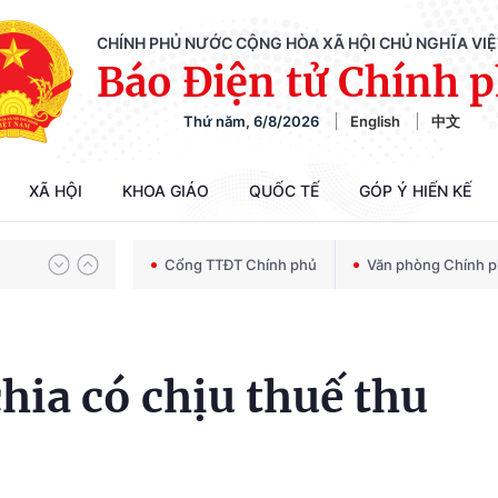
CHÍNH PHỦ NƯỚC CỘNG HÒA XÃ HỘI CHỦ NGHĨA VI
Báo Điện tử Chính 
Thứ năm, 6/8/2026
English
中文
Chiến dịch 500 ngày đêm tìm kiếm, quy tập và xác định danh tính hài cốt liệt sĩ
XÃ HỘI
KHOA GIÁO
QUỐC TẾ
GÓP Ý HIẾN KẾ
Bảo vệ nền tảng tư tưởng của Đảng trong kỷ nguyên phát triển mới
Cổng TTĐT Chính phủ
Văn phòng Chính 
Chiến dịch 500 ngày đêm tìm kiếm, quy tập và xác định danh tính hài cốt liệt sĩ
hia có chịu thuế thu