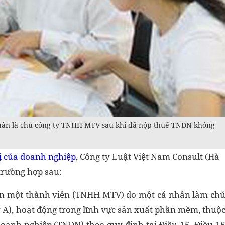
nhân là chủ công ty TNHH MTV sau khi đã nộp thuế TNDN không
hị của doanh nghiệp
, Công ty Luật Việt Nam Consult (Hà
trường hợp sau:
ạn một thành viên (TNHH MTV) do một cá nhân làm ch
 A), hoạt động trong lĩnh vực sản xuất phần mềm, thuộ
oanh nghiệp (TNDN) theo quy định tại Điều 15, Điều 1