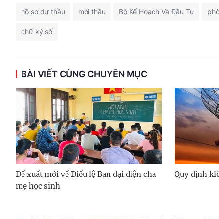
hồ sơ dự thầu
mời thầu
Bộ Kế Hoạch Và Đầu Tư
phò
chữ ký số
BÀI VIẾT CÙNG CHUYÊN MỤC
Đề xuất mới về Điều lệ Ban đại diện cha
Quy định kiể
mẹ học sinh