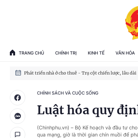
Phát triển kinh tế nhà nước trong kỷ nguyên mới
100 ngày xử lý các điểm nghẽn về chuyển đổi số
TRANG CHỦ
CHÍNH TRỊ
KINH TẾ
VĂN HÓA
Phát triển nhà ở cho thuê - Trụ cột chiến lược, lâu dài
Phát triển kinh tế nhà nước trong kỷ nguyên mới
CHÍNH SÁCH VÀ CUỘC SỐNG
Luật hóa quy đị
(Chinhphu.vn) – Bộ Kế hoạch và đầu tư cho
qua mạng, giờ là thời gian chín muồi để 