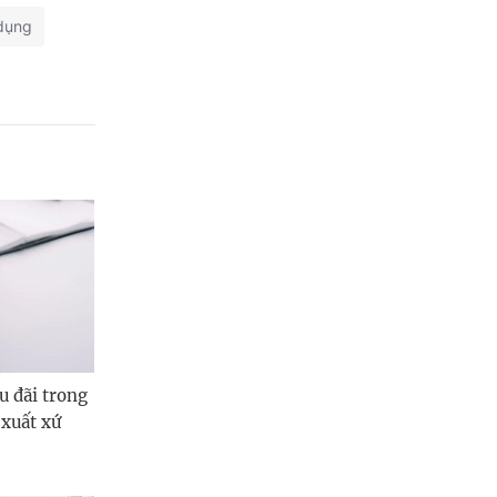
dụng
u đãi trong
xuất xứ