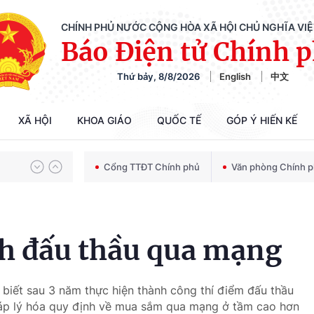
CHÍNH PHỦ NƯỚC CỘNG HÒA XÃ HỘI CHỦ NGHĨA VI
Báo Điện tử Chính 
Thứ bảy, 8/8/2026
English
中文
Chiến dịch 500 ngày đêm tìm kiếm, quy tập và xác định danh tính hài cốt liệt sĩ
XÃ HỘI
KHOA GIÁO
QUỐC TẾ
GÓP Ý HIẾN KẾ
Bảo vệ nền tảng tư tưởng của Đảng trong kỷ nguyên phát triển mới
Cổng TTĐT Chính phủ
Văn phòng Chính 
Chiến dịch 500 ngày đêm tìm kiếm, quy tập và xác định danh tính hài cốt liệt sĩ
nh đấu thầu qua mạng
 biết sau 3 năm thực hiện thành công thí điểm đấu thầu
pháp lý hóa quy định về mua sắm qua mạng ở tầm cao hơn