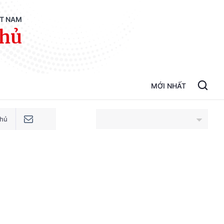
ỆT NAM
phủ
MỚI NHẤT
phủ
An Giang
Bắc Ninh
Cao Bằng