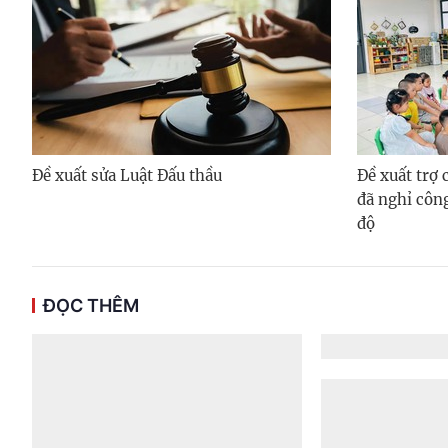
Đề xuất sửa Luật Đấu thầu
Đề xuất trợ
đã nghỉ côn
độ
ĐỌC THÊM
Đề xuất s
Chứng kh
Tham vấn chính
(Chinhphu.vn) 