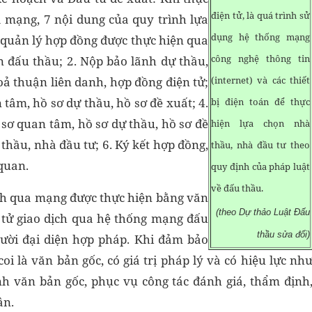
điện tử, là quá trình sử
 mạng, 7 nội dung của quy trình lựa
dụng hệ thống mạng
 quản lý hợp đồng được thực hiện qua
công nghệ thông tin
n đấu thầu; 2. Nộp bảo lãnh dự thầu,
ả thuận liên danh, hợp đồng điện tử;
(internet) và các thiết
 tâm, hồ sơ dự thầu, hồ sơ đề xuất; 4.
bị điện toán để thực
 sơ quan tâm, hồ sơ dự thầu, hồ sơ đề
hiện lựa chọn nhà
thầu, nhà đầu tư; 6. Ký kết hợp đồng,
thầu, nhà đầu tư theo
 quan.
quy định của pháp luật
về đấu thầu.
ịch qua mạng được thực hiện bằng văn
(theo Dự thảo Luật Đấu
n tử giao dịch qua hệ thống mạng đấu
thầu sửa đổi)
gười đại diện hợp pháp. Khi đảm bảo
coi là văn bản gốc, có giá trị pháp lý và có hiệu lực nh
nh văn bản gốc, phục vụ công tác đánh giá, thẩm định
ân.