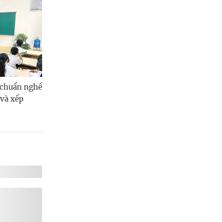
 chuẩn nghề
và xếp
giao dịch
a đổi, bổ