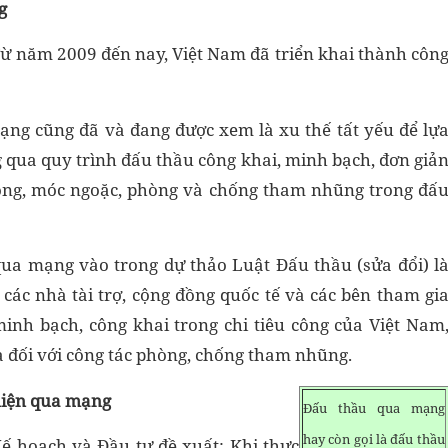
g
 Từ năm 2009 đến nay, Việt Nam đã triển khai thành côn
mạng cũng đã và đang được xem là xu thế tất yếu để lự
 qua quy trình đấu thầu công khai, minh bạch, đơn giả
ồng, móc ngoặc, phòng và chống tham nhũng trong đấ
qua mạng vào trong dự thảo Luật Đấu thầu (sửa đổi) l
 các nhà tài trợ, cộng đồng quốc tế và các bên tham gi
inh bạch, công khai trong chi tiêu công của Việt Nam
a đối với công tác phòng, chống tham nhũng.
hiện qua mạng
Đấu thầu qua mạng
hay còn gọi là đấu thầu
Kế hoạch và Đầu tư đề xuất: Khi thực