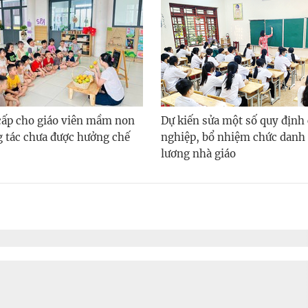
 cấp cho giáo viên mầm non
Dự kiến sửa một số quy định
g tác chưa được hưởng chế
nghiệp, bổ nhiệm chức danh 
lương nhà giáo
ửa quy định liên quan đến vốn điều lệ của Sở 
oán Việt Nam
 sách
4 ngày trước
- Bộ Tài chính đang dự thảo Quyết định của Thủ tướng Chính phủ sử