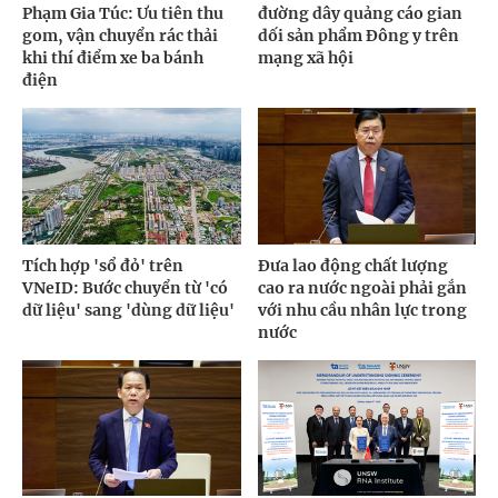
Phạm Gia Túc: Ưu tiên thu
đường dây quảng cáo gian
gom, vận chuyển rác thải
dối sản phẩm Đông y trên
khi thí điểm xe ba bánh
mạng xã hội
điện
Tích hợp 'sổ đỏ' trên
Đưa lao động chất lượng
VNeID: Bước chuyển từ 'có
cao ra nước ngoài phải gắn
dữ liệu' sang 'dùng dữ liệu'
với nhu cầu nhân lực trong
nước