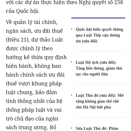
với các dự án thực hiện theo Nghị quyết số 258
của Quốc hội.
Về quản lý tài chính,
Quốc hội biểu quyết thông
ngân sách, ưu đãi thuế
qua Luật Tiếp cận thông
(Điều 21), dự thảo Luật
tin (sửa đổi)
được chỉnh lý theo
hướng kế thừa quy định
Luật Hộ tịch (sửa đổi):
hiện hành, không ban
Tăng liên thông, giảm thủ
hành chính sách ưu đãi
tục cho người dân
thuế vượt khung pháp
luật chung, bảo đảm
Luật Thủ đô (sửa đổi): Mở
tính thống nhất của hệ
rộng không gian thể chế
cho Hà Nội bứt phá
thống pháp luật và vai
trò chủ đạo của ngân
sách trung ương. Bổ
Sửa Luật Thủ đô: Phân