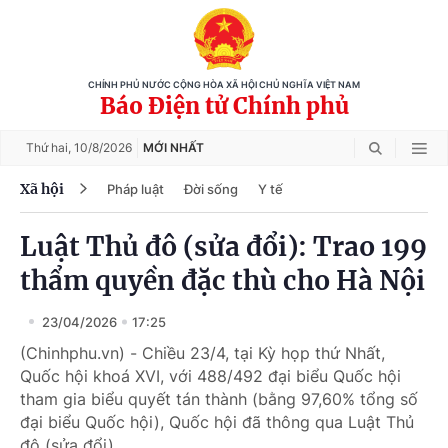
CHÍNH PHỦ NƯỚC CỘNG HÒA XÃ HỘI CHỦ NGHĨA VIỆT NAM
Báo Điện tử Chính phủ
Thứ hai,
10/8/2026
MỚI NHẤT
Xã hội
Pháp luật
Đời sống
Y tế
Luật Thủ đô (sửa đổi): Trao 199
thẩm quyền đặc thù cho Hà Nội
23/04/2026
17:25
(Chinhphu.vn) - Chiều 23/4, tại Kỳ họp thứ Nhất,
Quốc hội khoá XVI, với 488/492 đại biểu Quốc hội
tham gia biểu quyết tán thành (bằng 97,60% tổng số
đại biểu Quốc hội), Quốc hội đã thông qua Luật Thủ
đô (sửa đổi).