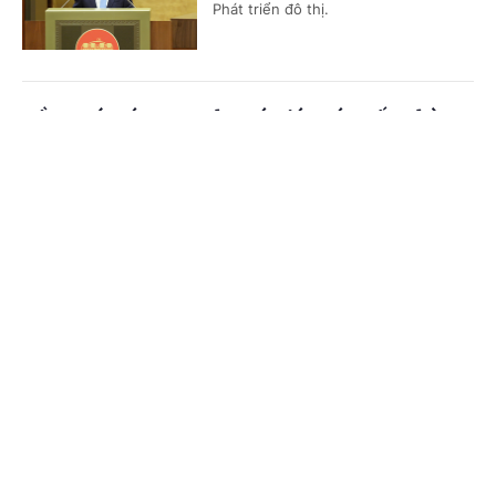
Phát triển đô thị.
Tầm soát sớm ung thư vú giúp cứu sống hàng
nghìn phụ nữ mỗi năm
Cổng TTĐT Chính phủ
English
中文
(Chinhphu.vn) - Số ca mắc ung thư
vú tiếp tục gia tăng, trong khi nhiều
Trang chủ
Media
Tin nóng
Thông tin
trường hợp vẫn được phát hiện ở giai
đoạn muộn. Bộ Y tế đặt mục tiêu...
Chuyên mục
Quản lý kiến trúc phải gắn với phát triển
CHÍNH TRỊ
KINH TẾ
không gian đô thị
VĂN HÓA
XÃ HỘI
(Chinhphu.vn) - Chiều 6/8, tại Kỳ họp
không thường lệ thứ nhất, Quốc hội
KHOA GIÁO
QUỐC TẾ
khóa XVI, các đại biểu Quốc hội đã
đóng góp ý kiến cho Dự án Luật...