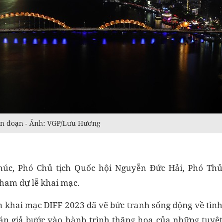
ián đoạn - Ảnh: VGP/Lưu Hương
úc, Phó Chủ tịch Quốc hội Nguyễn Đức Hải, Phó Th
ham dự lễ khai mạc.
m khai mạc DIFF 2023 đã vẽ bức tranh sống động về tìn
hán giả bước vào hành trình thăng hoa của những tuyệ