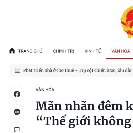
Phát triển kinh tế nhà nước trong kỷ nguyên mới
100 ngày xử lý các điểm nghẽn về chuyển đổi số
TRANG CHỦ
CHÍNH TRỊ
KINH TẾ
VĂN HÓA
Phát triển nhà ở cho thuê - Trụ cột chiến lược, lâu dài
Phát triển kinh tế nhà nước trong kỷ nguyên mới
VĂN HÓA
Mãn nhãn đêm k
“Thế giới không