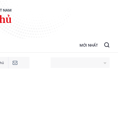
ỆT NAM
phủ
MỚI NHẤT
phủ
An Giang
Bắc Ninh
Cao Bằng