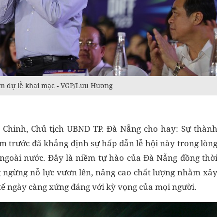
m dự lễ khai mạc - VGP/Lưu Hương
ng Chinh, Chủ tịch UBND TP. Đà Nẵng cho hay: Sự thàn
m trước đã khẳng định sự hấp dẫn lễ hội này trong lòn
ngoài nước. Đây là niềm tự hào của Đà Nẵng đồng thờ
g ngừng nỗ lực vươn lên, nâng cao chất lượng nhằm xâ
tế ngày càng xứng đáng với kỳ vọng của mọi người.