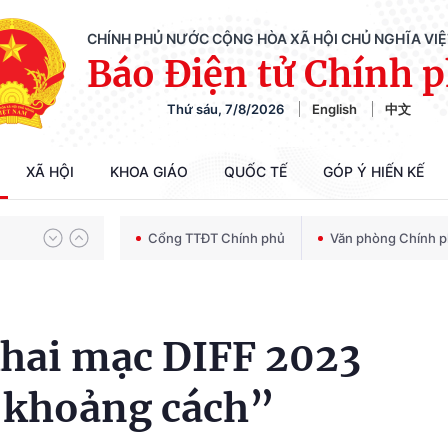
CHÍNH PHỦ NƯỚC CỘNG HÒA XÃ HỘI CHỦ NGHĨA VI
Báo Điện tử Chính 
Thứ sáu, 7/8/2026
English
中文
Chiến dịch 500 ngày đêm tìm kiếm, quy tập và xác định danh tính hài cốt liệt sĩ
XÃ HỘI
KHOA GIÁO
QUỐC TẾ
GÓP Ý HIẾN KẾ
Bảo vệ nền tảng tư tưởng của Đảng trong kỷ nguyên phát triển mới
Cổng TTĐT Chính phủ
Văn phòng Chính 
Chiến dịch 500 ngày đêm tìm kiếm, quy tập và xác định danh tính hài cốt liệt sĩ
hai mạc DIFF 2023
 khoảng cách”