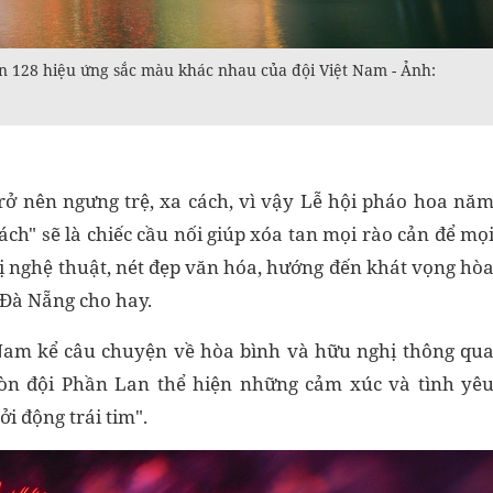
n 128 hiệu ứng sắc màu khác nhau của đội Việt Nam - Ảnh:
trở nên ngưng trệ, xa cách, vì vậy Lễ hội pháo hoa nă
ch" sẽ là chiếc cầu nối giúp xóa tan mọi rào cản để mọ
ị nghệ thuật, nét đẹp văn hóa, hướng đến khát vọng hò
 Đà Nẵng cho hay.
Nam kể câu chuyện về hòa bình và hữu nghị thông qu
Còn đội Phần Lan thể hiện những cảm xúc và tình yê
i động trái tim".