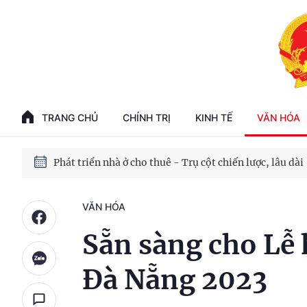
Phát triển kinh tế nhà nước trong kỷ nguyên mới
100 ngày xử lý các điểm nghẽn về chuyển đổi số
TRANG CHỦ
CHÍNH TRỊ
KINH TẾ
VĂN HÓA
Phát triển nhà ở cho thuê - Trụ cột chiến lược, lâu dài
Phát triển kinh tế nhà nước trong kỷ nguyên mới
VĂN HÓA
Sẵn sàng cho Lễ 
Đà Nẵng 2023