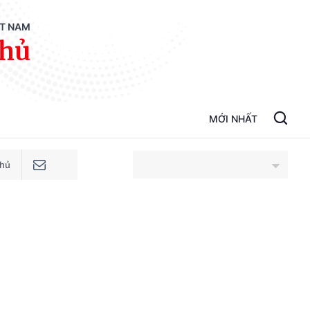
ỆT NAM
phủ
MỚI NHẤT
phủ
An Giang
Bắc Ninh
Cao Bằng