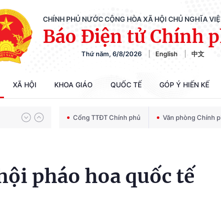
CHÍNH PHỦ NƯỚC CỘNG HÒA XÃ HỘI CHỦ NGHĨA VI
Báo Điện tử Chính 
Thứ năm, 6/8/2026
English
中文
Chiến dịch 500 ngày đêm tìm kiếm, quy tập và xác định danh tính hài cốt liệt sĩ
XÃ HỘI
KHOA GIÁO
QUỐC TẾ
GÓP Ý HIẾN KẾ
Bảo vệ nền tảng tư tưởng của Đảng trong kỷ nguyên phát triển mới
Cổng TTĐT Chính phủ
Văn phòng Chính 
Chiến dịch 500 ngày đêm tìm kiếm, quy tập và xác định danh tính hài cốt liệt sĩ
hội pháo hoa quốc tế