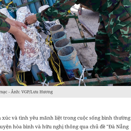
 mạc - Ảnh: VGP/Lưu Hương
 xúc và tình yêu mãnh liệt trong cuộc sống bình thường
chuyện hòa bình và hữu nghị thông qua chủ đề "Đà Nẵng