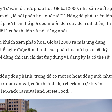
y Tư vấn tổ chức pháo hoa Global 2000, nhà sản xuất s
 gia, lễ hội pháo hoa quốc tế Đà Nẵng đã phát triển lớ
ắp nơi trên thế giới đều muốn đến đây để trình diễn, thi
ẽ là cuộc thi lớn và nổi tiếng nhất.
u khách xem pháo hoa, Global 2000 ra mắt ứng dụng
thể nghe được âm thanh của pháo hoa dù bạn ở bất kỳ
i dùng chỉ cần cài đặt ứng dụng và đăng ký là có thể sử
 động đồng hành, trong đó có một số hoạt động mới, như
ronic canival, cuộc thi ảnh đẹp checkin trực tuyến
hội M-Pack Carnival and Street Food…