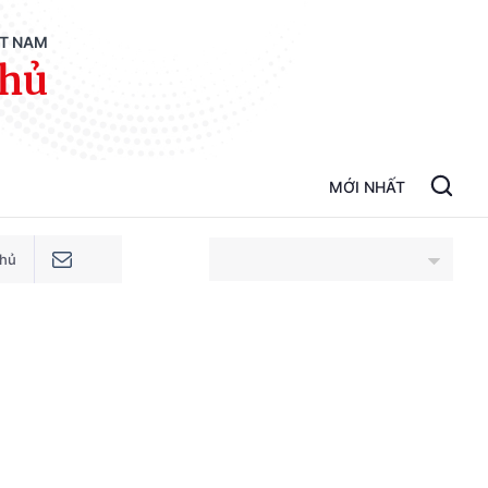
ỆT NAM
phủ
MỚI NHẤT
phủ
An Giang
Bắc Ninh
Cao Bằng