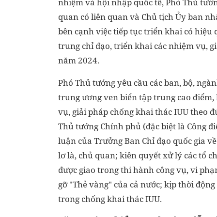
nhiệm và hội nhập quốc tế, Phó Thủ tướn
quan có liên quan và Chủ tịch Ủy ban nh
bên cạnh việc tiếp tục triển khai có hiệu
trung chỉ đạo, triển khai các nhiệm vụ, 
năm 2024.
Phó Thủ tướng yêu cầu các ban, bộ, ngàn
trung ương ven biển tập trung cao điểm,
vụ, giải pháp chống khai thác IUU theo đ
Thủ tướng Chính phủ (đặc biệt là Công đ
luận của Trưởng Ban Chỉ đạo quốc gia về
lơ là, chủ quan; kiên quyết xử lý các tổ
được giao trong thi hành công vụ, vi ph
gỡ "Thẻ vàng" của cả nước; kịp thời động
trong chống khai thác IUU.