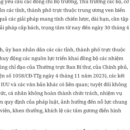
g yêu cầu các đồng chí Bộ trưởng, Thủ trưởng các bộ, cơ
ân các tỉnh, thành phố trực thuộc trung ương ven biển
 quả các giải pháp mang tính chiến lược, dài hạn, cần tập
giải pháp cấp bách, trọng tâm từ nay đến ngày 30 tháng 4
h, ủy ban nhân dân các các tỉnh, thành phố trực thuộc
 huy động các nguồn lực triển khai đồng bộ các nhiệm
úng chỉ đạo của Thường trực Ban Bí thư, của Chính phủ,
iện số 1058/CĐ-TTg ngày 4 tháng 11 năm 2023), các kết
 IUU và các văn bản khác có liên quan; tuyệt đối không
 chức, cá nhân không hoàn thành chức trách, nhiệm vụ
ạm quy định của pháp luật, ảnh hưởng đến nỗ lực chung
 viên, khen thưởng, khích lệ các tấm gương điển hình