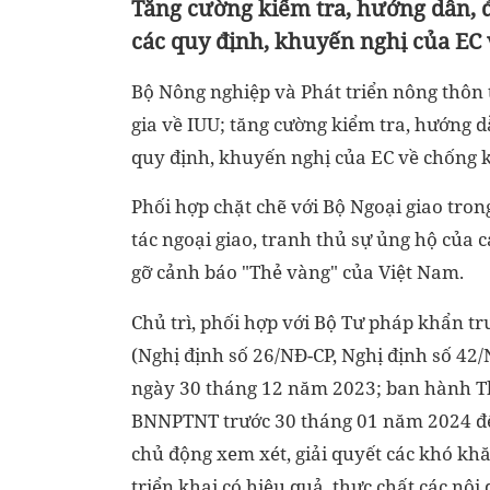
Tăng cường kiểm tra, hướng dẫn, đ
các quy định, khuyến nghị của EC 
Bộ Nông nghiệp và Phát triển nông thôn t
gia về IUU; tăng cường kiểm tra, hướng d
quy định, khuyến nghị của EC về chống k
Phối hợp chặt chẽ với Bộ Ngoại giao tron
tác ngoại giao, tranh thủ sự ủng hộ của c
gỡ cảnh báo "Thẻ vàng" của Việt Nam.
Chủ trì, phối hợp với Bộ Tư pháp khẩn tr
(Nghị định số 26/NĐ-CP, Nghị định số 42
ngày 30 tháng 12 năm 2023; ban hành Th
BNNPTNT trước 30 tháng 01 năm 2024 để 
chủ động xem xét, giải quyết các khó kh
triển khai có hiệu quả, thực chất các nội