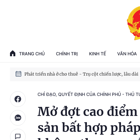
Phát triển kinh tế nhà nước trong kỷ nguyên mới
100 ngày xử lý các điểm nghẽn về chuyển đổi số
TRANG CHỦ
CHÍNH TRỊ
KINH TẾ
VĂN HÓA
Phát triển nhà ở cho thuê - Trụ cột chiến lược, lâu dài
Phát triển kinh tế nhà nước trong kỷ nguyên mới
CHỈ ĐẠO, QUYẾT ĐỊNH CỦA CHÍNH PHỦ - THỦ 
Mở đợt cao điểm 
sản bất hợp pháp