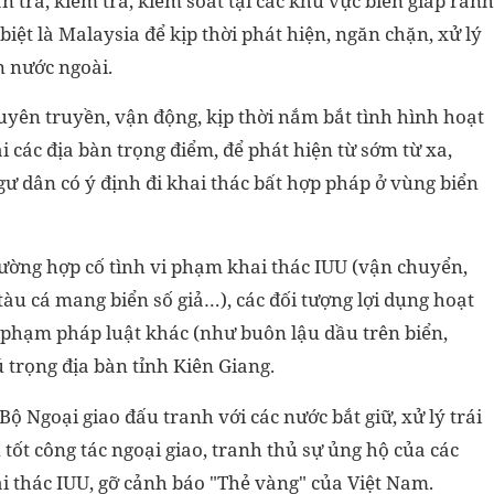
ần tra, kiểm tra, kiểm soát tại các khu vực biển giáp ranh
iệt là Malaysia để kịp thời phát hiện, ngăn chặn, xử lý
n nước ngoài.
uyên truyền, vận động, kịp thời nắm bắt tình hình hoạt
ại các địa bàn trọng điểm, để phát hiện từ sớm từ xa,
gư dân có ý định đi khai thác bất hợp pháp ở vùng biển
 trường hợp cố tình vi phạm khai thác IUU (vận chuyển,
 tàu cá mang biển số giả…), các đối tượng lợi dụng hoạt
i phạm pháp luật khác (như buôn lậu dầu trên biển,
ú trọng địa bàn tỉnh Kiên Giang.
Bộ Ngoại giao đấu tranh với các nước bắt giữ, xử lý trái
tốt công tác ngoại giao, tranh thủ sự ủng hộ của các
ai thác IUU, gỡ cảnh báo "Thẻ vàng" của Việt Nam.