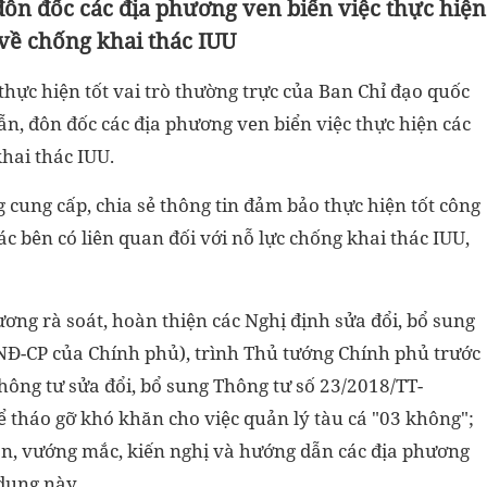
ôn đốc các địa phương ven biển việc thực hiện
về chống khai thác IUU
hực hiện tốt vai trò thường trực của Ban Chỉ đạo quốc
ẫn, đôn đốc các địa phương ven biển việc thực hiện các
hai thác IUU.
g cung cấp, chia sẻ thông tin đảm bảo thực hiện tốt công
ác bên có liên quan đối với nỗ lực chống khai thác IUU,
ương rà soát, hoàn thiện các Nghị định sửa đổi, bổ sung
/NĐ-CP của Chính phủ), trình Thủ tướng Chính phủ trước
ông tư sửa đổi, bổ sung Thông tư số 23/2018/TT-
tháo gỡ khó khăn cho việc quản lý tàu cá "03 không";
ăn, vướng mắc, kiến nghị và hướng dẫn các địa phương
 dung này.