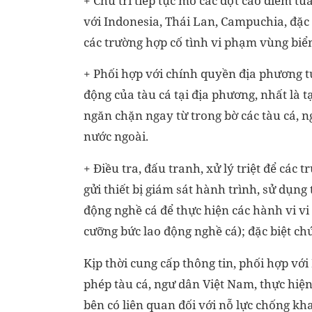
+ Chủ trì tiếp tục mở các đợt cao điểm tu
với Indonesia, Thái Lan, Campuchia, đặc b
các trường hợp cố tình vi phạm vùng biể
+ Phối hợp với chính quyền địa phương t
động của tàu cá tại địa phương, nhất là t
ngăn chặn ngay từ trong bờ các tàu cá, n
nước ngoài.
+ Điều tra, đấu tranh, xử lý triệt để các
gửi thiết bị giám sát hành trình, sử dụng
động nghề cá để thực hiện các hành vi v
cưỡng bức lao động nghề cá); đặc biệt ch
Kịp thời cung cấp thông tin, phối hợp với 
phép tàu cá, ngư dân Việt Nam, thực hiện 
bên có liên quan đối với nỗ lực chống kh