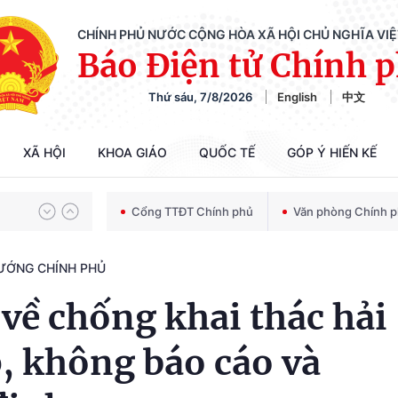
CHÍNH PHỦ NƯỚC CỘNG HÒA XÃ HỘI CHỦ NGHĨA VI
Báo Điện tử Chính 
Thứ sáu, 7/8/2026
English
中文
Chiến dịch 500 ngày đêm tìm kiếm, quy tập và xác định danh tính hài cốt liệt sĩ
XÃ HỘI
KHOA GIÁO
QUỐC TẾ
GÓP Ý HIẾN KẾ
Bảo vệ nền tảng tư tưởng của Đảng trong kỷ nguyên phát triển mới
Cổng TTĐT Chính phủ
Văn phòng Chính 
TƯỚNG CHÍNH PHỦ
Chiến dịch 500 ngày đêm tìm kiếm, quy tập và xác định danh tính hài cốt liệt sĩ
về chống khai thác hải
, không báo cáo và