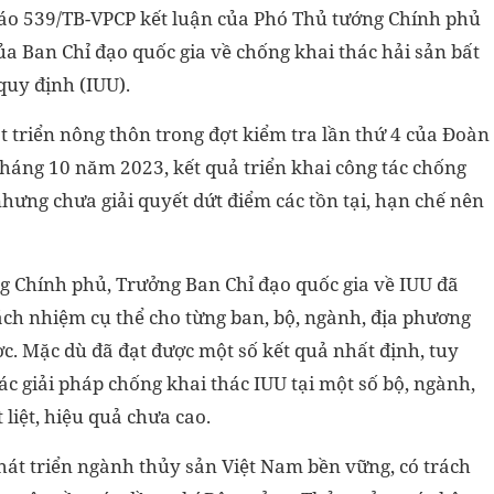
o 539/TB-VPCP kết luận của Phó Thủ tướng Chính phủ
ủa Ban Chỉ đạo quốc gia về chống khai thác hải sản bất
quy định (IUU).
 triển nông thôn trong đợt kiểm tra lần thứ 4 của Đoàn
háng 10 năm 2023, kết quả triển khai công tác chống
 nhưng chưa giải quyết dứt điểm các tồn tại, hạn chế nên
g Chính phủ, Trưởng Ban Chỉ đạo quốc gia về IUU đã
ách nhiệm cụ thể cho từng ban, bộ, ngành, địa phương
ợc. Mặc dù đã đạt được một số kết quả nhất định, tuy
các giải pháp chống khai thác IUU tại một số bộ, ngành,
liệt, hiệu quả chưa cao.
phát triển ngành thủy sản Việt Nam bền vững, có trách