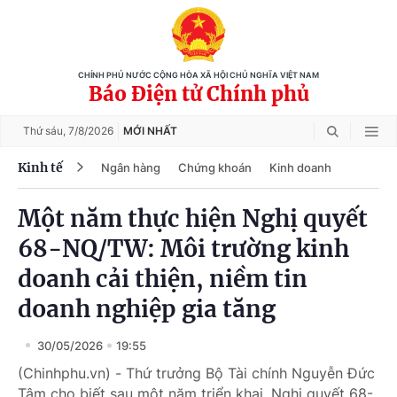
CHÍNH PHỦ NƯỚC CỘNG HÒA XÃ HỘI CHỦ NGHĨA VIỆT NAM
Báo Điện tử Chính phủ
Thứ sáu,
7/8/2026
MỚI NHẤT
Kinh tế
Ngân hàng
Chứng khoán
Kinh doanh
Một năm thực hiện Nghị quyết
68-NQ/TW: Môi trường kinh
doanh cải thiện, niềm tin
doanh nghiệp gia tăng
30/05/2026
19:55
(Chinhphu.vn) - Thứ trưởng Bộ Tài chính Nguyễn Đức
Tâm cho biết sau một năm triển khai, Nghị quyết 68-