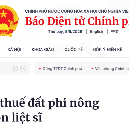
CHÍNH PHỦ NƯỚC CỘNG HÒA XÃ HỘI CHỦ NGHĨA VI
Báo Điện tử Chính 
Thứ bảy, 8/8/2026
English
中文
Chiến dịch 500 ngày đêm tìm kiếm, quy tập và xác định danh tính hài cốt liệt sĩ
XÃ HỘI
KHOA GIÁO
QUỐC TẾ
GÓP Ý HIẾN KẾ
Bảo vệ nền tảng tư tưởng của Đảng trong kỷ nguyên phát triển mới
Cổng TTĐT Chính phủ
Văn phòng Chính 
Chiến dịch 500 ngày đêm tìm kiếm, quy tập và xác định danh tính hài cốt liệt sĩ
thuế đất phi nông
n liệt sĩ