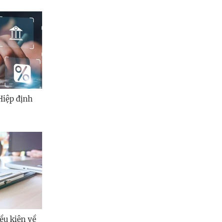
Hiệp định
ều kiện về