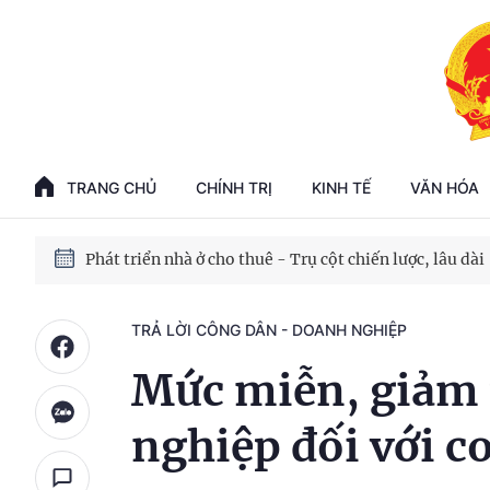
Phát triển kinh tế nhà nước trong kỷ nguyên mới
100 ngày xử lý các điểm nghẽn về chuyển đổi số
TRANG CHỦ
CHÍNH TRỊ
KINH TẾ
VĂN HÓA
Phát triển nhà ở cho thuê - Trụ cột chiến lược, lâu dài
Phát triển kinh tế nhà nước trong kỷ nguyên mới
TRẢ LỜI CÔNG DÂN - DOANH NGHIỆP
Mức miễn, giảm 
nghiệp đối với co