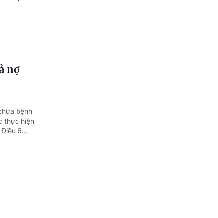
ả nợ
 chữa bệnh
c thực hiện
Điều 6...
 chứng