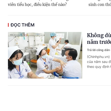
viên tiểu học, điều kiện thế nào?
sinh con thứ
ĐỌC THÊM
Không dù
năm trướ
Trả lời công dân
(Chinhphu.vn)
của năm sau để
theo quy định 
Công chức
chỉ?
Trả lời công dân