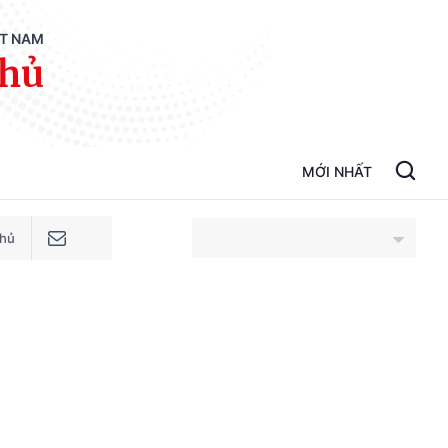
ỆT NAM
phủ
MỚI NHẤT
phủ
An Giang
Bắc Ninh
Cao Bằng