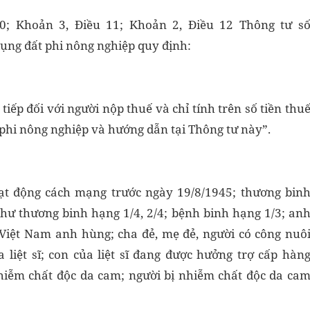
10; Khoản 3, Điều 11; Khoản 2, Điều 12 Thông tư s
ụng đất phi nông nghiệp quy định:
tiếp đối với người nộp thuế và chỉ tính trên số tiền thu
 phi nông nghiệp và hướng dẫn tại Thông tư này”.
ạt động cách mạng trước ngày 19/8/1945; thương bin
như thương binh hạng 1/4, 2/4; bệnh binh hạng 1/3; an
Việt Nam anh hùng; cha đẻ, mẹ đẻ, người có công nuô
a liệt sĩ; con của liệt sĩ đang được hưởng trợ cấp hàn
hiễm chất độc da cam; người bị nhiễm chất độc da ca