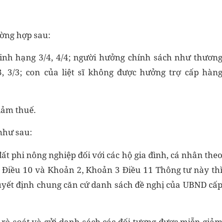
ường hợp sau:
inh hạng 3/4, 4/4; người hưởng chính sách như thươn
3, 3/3; con của liệt sĩ không được hưởng trợ cấp hàn
iảm thuế.
như sau:
t phi nông nghiệp đối với các hộ gia đình, cá nhân the
 Điều 10 và Khoản 2, Khoản 3 Điều 11 Thông tư này th
uyết định chung căn cứ danh sách đề nghị của UBND cấ
rà soát và gửi danh sách các đối tượng được miễn giả