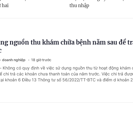
 hai
thu nhập
ng nguồn thu khám chữa bệnh năm sau để tr
c
 - doanh nghiệp
18 giờ trước
 - Không có quy định về việc sử dụng nguồn thu từ hoạt động khám
 chi trả các khoản chưa thanh toán của năm trước. Việc chi trả đượ
tại khoản 6 Điều 13 Thông tư số 56/2022/TT-BTC và điểm d khoản 2 
 cấp xã xếp ngạch chuyên viên chính có cần
 - doanh nghiệp
19 giờ trước