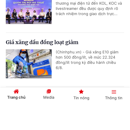
thương mại điện tử đến KOL, KOC và
livestreamer đều được quy định rõ
trách nhiệm trong giao dịch trực...
Giá xăng dầu đồng loạt giảm
(Chinhphu.vn) - Giá xăng E10 giảm
hơn 500 đồng/lít, về mức 22.324
đồng/lít trong kỳ điều hành chiều
6/8.
Đề xuất sửa Luật Đấu thầu
Trang chủ
Media
Tin nóng
Thông tin
(Chinhphu.vn) - Bộ Tài chính đang dự
thảo Luật Đấu thầu (sửa đổi).
Cổng TTĐT Chính phủ
English
中文