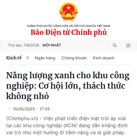
CHÍNH PHỦ NƯỚC CỘNG HÒA XÃ HỘI CHỦ NGHĨA VIỆT NAM
Báo Điện tử Chính phủ
Thứ sáu,
7/8/2026
MỚI NHẤT
Kinh tế
Ngân hàng
Chứng khoán
Kinh doanh
Năng lượng xanh cho khu công
nghiệp: Cơ hội lớn, thách thức
không nhỏ
15/05/2025
17:55
(Chinhphu.vn) - Việc phát triển điện mặt trời áp mái
tại các khu công nghiệp (KCN) đang dần khẳng định
vai trò như một hướng đi tiềm năng và là giải pháp