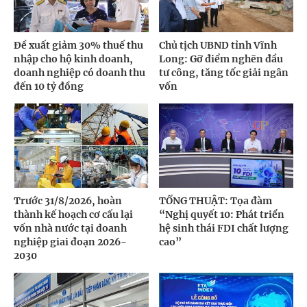
Đề xuất giảm 30% thuế thu
Chủ tịch UBND tỉnh Vĩnh
nhập cho hộ kinh doanh,
Long: Gỡ điểm nghẽn đầu
doanh nghiệp có doanh thu
tư công, tăng tốc giải ngân
đến 10 tỷ đồng
vốn
Trước 31/8/2026, hoàn
TỔNG THUẬT: Tọa đàm
thành kế hoạch cơ cấu lại
“Nghị quyết 10: Phát triển
vốn nhà nước tại doanh
hệ sinh thái FDI chất lượng
nghiệp giai đoạn 2026-
cao”
2030