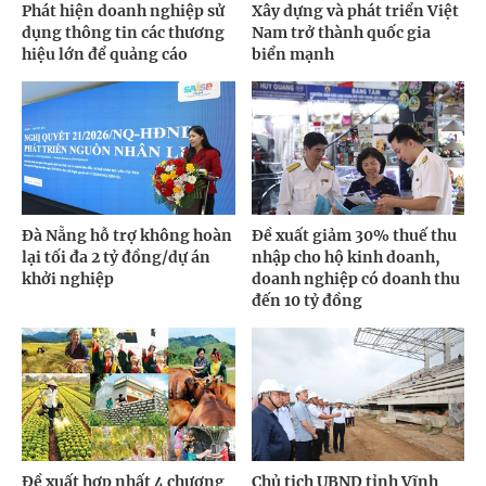
Phát hiện doanh nghiệp sử
Xây dựng và phát triển Việt
dụng thông tin các thương
Nam trở thành quốc gia
hiệu lớn để quảng cáo
biển mạnh
Đà Nẵng hỗ trợ không hoàn
Đề xuất giảm 30% thuế thu
lại tối đa 2 tỷ đồng/dự án
nhập cho hộ kinh doanh,
khởi nghiệp
doanh nghiệp có doanh thu
đến 10 tỷ đồng
Đề xuất hợp nhất 4 chương
Chủ tịch UBND tỉnh Vĩnh