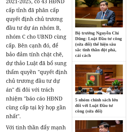
2021-2025, có 43 HĐND
cấp tỉnh đã phân cấp
quyết định chủ trương
đầu tư dự án nhóm B,
Bộ trưởng Nguyễn Chí
nhóm C cho UBND cùng
Dũng: Luật Đầu tư công
cấp. Bên cạnh đó, để
(sửa đổi) thể hiện sâu
sắc tinh thần đột phá,
bảo đảm tính chặt chẽ,
cải cách
dự thảo Luật đã bổ sung
thẩm quyền "quyết định
chủ trương đầu tư dự
án" đi đôi với trách
nhiệm "báo cáo HĐND
5 nhóm chính sách lớn
đối với Luật Đầu tư
cùng cấp tại kỳ họp gần
công (sửa đổi)
nhất".
Với tinh thần đẩy mạnh