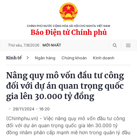
CHÍNH PHỦ NƯỚC CỘNG HÒA XÃ HỘI CHỦ NGHĨA VIỆT NAM
Báo Điện tử Chính phủ
Thứ sáu,
7/8/2026
MỚI NHẤT
Kinh tế
Ngân hàng
Chứng khoán
Kinh doanh
Nâng quy mô vốn đầu tư công
đối với dự án quan trọng quốc
gia lên 30.000 tỷ đồng
29/11/2024
16:20
(Chinhphu.vn) - Việc nâng quy mô vốn đầu tư công
đối với dự án quan trọng quốc gia lên 30.000 tỷ
đồng nhằm phân cấp mạnh mẽ hơn trong quản lý đầu