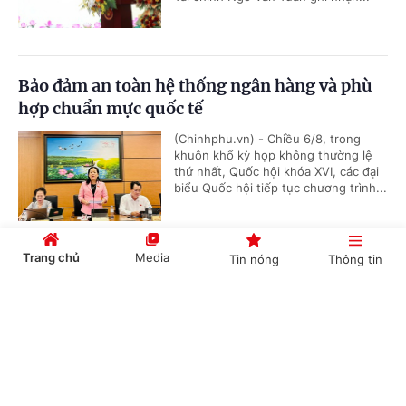
Bảo đảm an toàn hệ thống ngân hàng và phù
hợp chuẩn mực quốc tế
(Chinhphu.vn) - Chiều 6/8, trong
khuôn khổ kỳ họp không thường lệ
thứ nhất, Quốc hội khóa XVI, các đại
biểu Quốc hội tiếp tục chương trình...
Trang chủ
Media
Tin nóng
Thông tin
Tiêu chí phân loại doanh nghiệp để thực hiện
cơ cấu lại vốn nhà nước tại doanh nghiệp
Cổng TTĐT Chính phủ
English
中文
(Chinhphu.vn) - Phó Thủ tướng Chính
phủ Nguyễn Văn Thắng ký Quyết
định số 40/2026/QĐ-TTg ngày
05/8/2026 của Thủ tướng Chính...