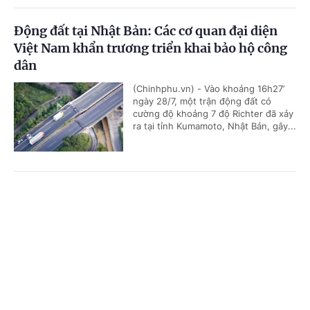
Động đất tại Nhật Bản: Các cơ quan đại diện
Việt Nam khẩn trương triển khai bảo hộ công
dân
(Chinhphu.vn) - Vào khoảng 16h27’
ngày 28/7, một trận động đất có
cường độ khoảng 7 độ Richter đã xảy
ra tại tỉnh Kumamoto, Nhật Bản, gây...
Tám khoảng trống và 4 giải pháp chính từ
Cổng TTĐT Chính phủ
English
中文
Chiến lược dữ liệu lớn quốc gia đầu tiên của
Thái Lan
Trang chủ
Media
Tin nóng
Thông tin
(Chinhphu.vn) - Ngày 27/7, Nội các
Thái Lan đã thông qua dự thảo Chiến
lược thúc đẩy sử dụng Dữ liệu lớn
Chuyên mục
(Big Data) giai đoạn 2025-2027 do...