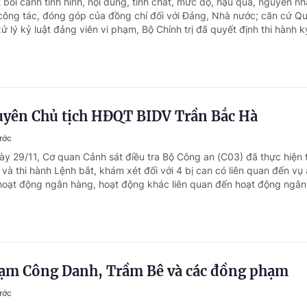
 bối cảnh tình hình, nội dung, tính chất, mức độ, hậu quả, nguyên nh
công tác, đóng góp của đồng chí đối với Đảng, Nhà nước; căn cứ Qu
lý kỷ luật đảng viên vi phạm, Bộ Chính trị đã quyết định thi hành kỷ
uyên Chủ tịch HĐQT BIDV Trần Bắc Hà
ước
ày 29/11, Cơ quan Cảnh sát điều tra Bộ Công an (C03) đã thực hiện 
và thi hành Lệnh bắt, khám xét đối với 4 bị can có liên quan đến vụ 
oạt động ngân hàng, hoạt động khác liên quan đến hoạt động ngân.
ạm Công Danh, Trầm Bê và các đồng phạm
ước