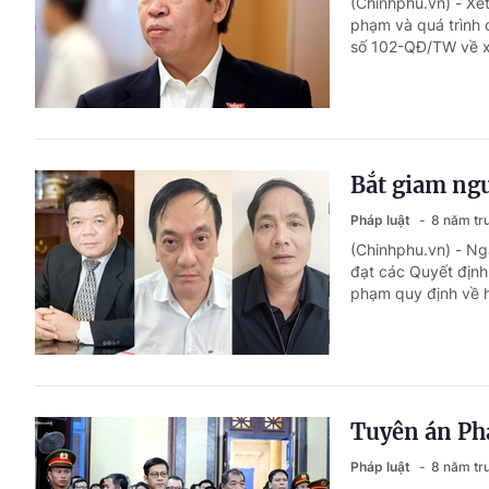
(Chinhphu.vn) - Xét
phạm và quá trình 
số 102-QĐ/TW về xử 
Bắt giam ng
Pháp luật
8 năm tr
(Chinhphu.vn) - Ng
đạt các Quyết định 
phạm quy định về h
Tuyên án Ph
Pháp luật
8 năm tr