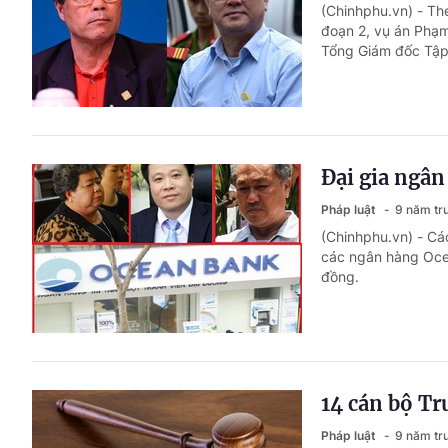
(Chinhphu.vn) - Th
đoạn 2, vụ án Phạ
Tổng Giám đốc Tập
Đại gia ngân 
Pháp luật
9 năm tr
(Chinhphu.vn) - Các
các ngân hàng Ocea
đồng.
14 cán bộ Tr
Pháp luật
9 năm tr