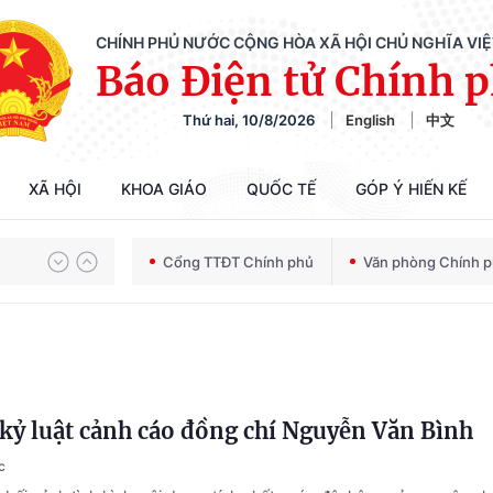
CHÍNH PHỦ NƯỚC CỘNG HÒA XÃ HỘI CHỦ NGHĨA VI
Báo Điện tử Chính 
Thứ hai, 10/8/2026
English
中文
XÃ HỘI
KHOA GIÁO
QUỐC TẾ
GÓP Ý HIẾN KẾ
Chiến dịch 500 ngày đêm tìm kiếm, quy tập và xác định danh tính hài cốt liệt sĩ
Cổng TTĐT Chính phủ
Văn phòng Chính 
Bảo vệ nền tảng tư tưởng của Đảng trong kỷ nguyên phát triển mới
 kỷ luật cảnh cáo đồng chí Nguyễn Văn Bình
Chiến dịch 500 ngày đêm tìm kiếm, quy tập và xác định danh tính hài cốt liệt sĩ
c