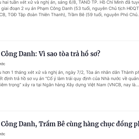
u hai tuần xét xử và nghị án, sáng 6/8, TAND TP. Hồ Chí Minh đã tuy
ử giai đoạn 2 vụ án Phạm Công Danh (53 tuổi, nguyên Chủ tịch HĐQ
B, TGĐ Tập đoàn Thiên Thanh), Trầm Bê (59 tuổi, nguyên Phó Chủ..
Công Danh: Vì sao tòa trả hồ sơ?
ước
u hơn 1 tháng xét xử và nghị án, ngày 7/2, Tòa án nhân dân Thành p
t định trả hồ sơ vụ án “Cố ý làm trái quy định của Nhà nước về quản 
iêm trọng” xảy ra tại Ngân hàng Xây dựng Việt Nam (VNCB, nay là..
m Công Danh, Trầm Bê cùng hàng chục đồng 
ước