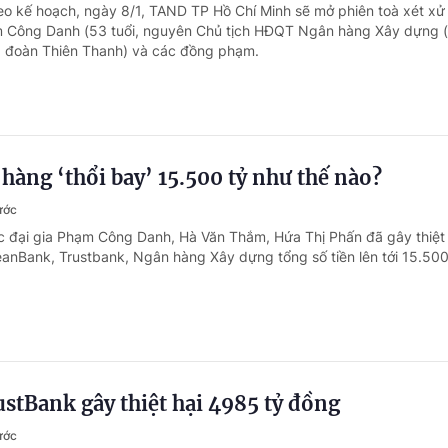
eo kế hoạch, ngày 8/1, TAND TP Hồ Chí Minh sẽ mở phiên toà xét xử 
m Công Danh (53 tuổi, nguyên Chủ tịch HĐQT Ngân hàng Xây dựng 
 đoàn Thiên Thanh) và các đồng phạm.
hàng ‘thổi bay’ 15.500 tỷ như thế nào?
ước
 đại gia Phạm Công Danh, Hà Văn Thắm, Hứa Thị Phấn đã gây thiệt 
nBank, Trustbank, Ngân hàng Xây dựng tổng số tiền lên tới 15.500 
ustBank gây thiệt hại 4985 tỷ đồng
ước