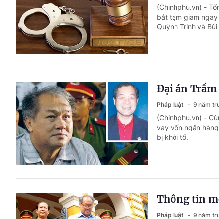
(Chinhphu.vn) - Tổn
bắt tạm giam ngay
Quỳnh Trinh và Bùi
Đại án Trầm
Pháp luật
9 năm tr
(Chinhphu.vn) - Cù
vay vốn ngân hàng
bị khởi tố.
Thông tin mớ
Pháp luật
9 năm tr