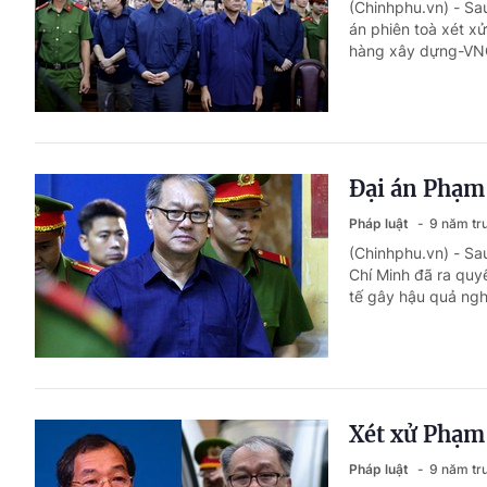
(Chinhphu.vn) - Sa
án phiên toà xét x
hàng xây dựng-VNC
Đại án Phạm 
Pháp luật
9 năm tr
(Chinhphu.vn) - Sa
Chí Minh đã ra quyế
tế gây hậu quả ngh
Xét xử Phạ
Pháp luật
9 năm tr