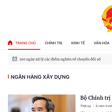
Phát triển kinh tế nhà nước trong kỷ nguyên mới
TRANG CHỦ
CHÍNH TRỊ
KINH TẾ
VĂN HÓA
100 ngày xử lý các điểm nghẽn về chuyển đổi số
NGÂN HÀNG XÂY DỰNG
Phát triển nhà ở cho thuê - Trụ cột chiến lược, lâu dài
Phát triển kinh tế nhà nước trong kỷ nguyên mới
Bộ Chính trị
Thời sự
6 năm trướ