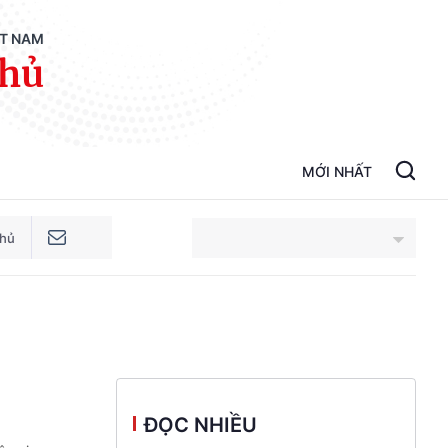
ỆT NAM
phủ
MỚI NHẤT
phủ
An Giang
Bắc Ninh
Cao Bằng
ĐỌC NHIỀU