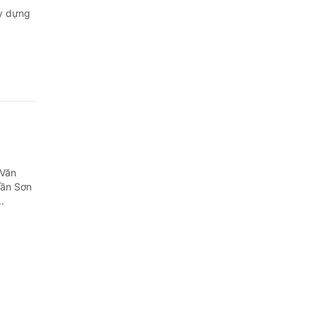
y dựng
 Văn
rần Sơn
.