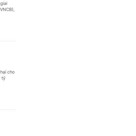
Quảng Ngãi
giai
(VNCB),
Quảng Ninh
Quảng Trị
Sơn La
Thanh Hóa
Thái Nguyên
hại cho
tỷ
Thừa Thiên Huế
Tuyên Quang
Tây Ninh
Vĩnh Long