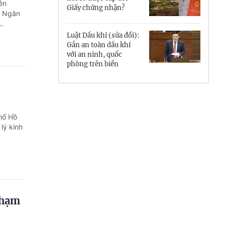
ên
Giấy chứng nhận?
Hưng Yên
T Ngân
.
Hải Phòng
Luật Dầu khí (sửa đổi):
Gắn an toàn dầu khí
với an ninh, quốc
Khánh Hòa
phòng trên biển
Lai Châu
Lào Cai
hố Hồ
Lâm Đồng
lý kinh
.
Lạng Sơn
Nghệ An
Ninh Bình
phạm
Phú Thọ