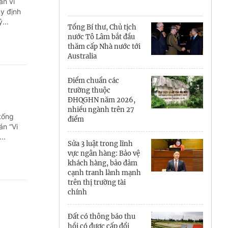
Cà Mau
ân vi
y định
...
Cần Thơ
Tổng Bí thư, Chủ tịch
nước Tô Lâm bắt đầu
Điện Biên
thăm cấp Nhà nước tới
Australia
Đà Nẵng
Điểm chuẩn các
Đắk Lắk
trường thuộc
ĐHQGHN năm 2026,
Đồng Nai
nhiều ngành trên 27
tống
điểm
án “Vi
Đồng Tháp
..
Sửa 3 luật trong lĩnh
Gia Lai
vực ngân hàng: Bảo vệ
khách hàng, bảo đảm
cạnh tranh lành mạnh
Hà Nội
trên thị trường tài
chính
Hồ Chí Minh
Đất có thông báo thu
Hà Tĩnh
hồi có được cấp đổi