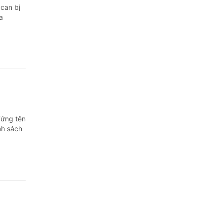
 can bị
a
đứng tên
nh sách