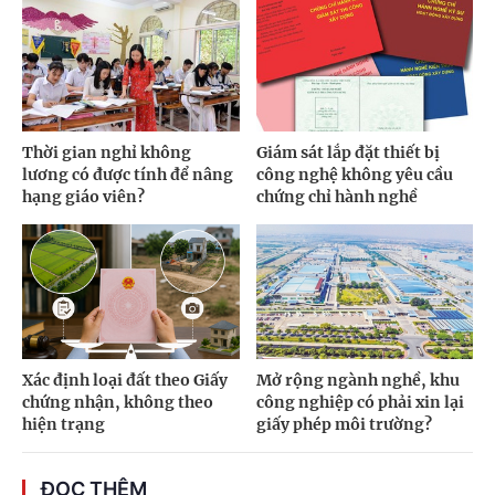
Thời gian nghỉ không
Giám sát lắp đặt thiết bị
lương có được tính để nâng
công nghệ không yêu cầu
hạng giáo viên?
chứng chỉ hành nghề
Xác định loại đất theo Giấy
Mở rộng ngành nghề, khu
chứng nhận, không theo
công nghiệp có phải xin lại
hiện trạng
giấy phép môi trường?
ĐỌC THÊM