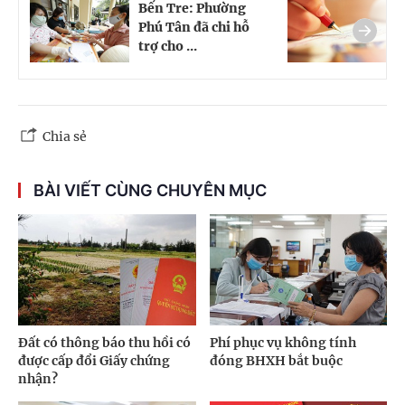
Bến Tre: Phường
B
Phú Tân đã chi hỗ
đ
trợ cho ...
d
Chia sẻ
BÀI VIẾT CÙNG CHUYÊN MỤC
Đất có thông báo thu hồi có
Phí phục vụ không tính
được cấp đổi Giấy chứng
đóng BHXH bắt buộc
nhận?