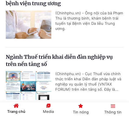
bệnh viện trung ương
(Chinhphu.vn) - Ông nội của bà Phạm
Thu là thương binh, khám bệnh trái
tuyến tại Bệnh viện Da liễu Trung
ương.
Ngành Thuế triển khai diễn đàn nghiệp vụ
trên nền tảng số
(Chinhphu.vn) - Cục Thuế vừa chính
thức triển khai Diễn đàn pháp luật và
nghiệp vụ quản lý thuế (VNTAX
FORUM) trên nền tảng số. Đây là...
Trang chủ
Media
Tin nóng
Thông tin
Có được truy lĩnh chênh lệch phụ cấp khu vực
từ đầu năm 2026?
Cổng TTĐT Chính phủ
English
中文