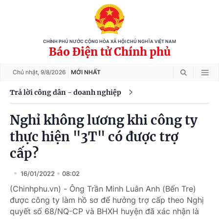
CHÍNH PHỦ NƯỚC CỘNG HÒA XÃ HỘI CHỦ NGHĨA VIỆT NAM
Báo Điện tử Chính phủ
Chủ nhật,
9/8/2026
MỚI NHẤT
Trả lời công dân - doanh nghiệp
Nghỉ không lương khi công ty
thực hiện "3T" có được trợ
cấp?
16/01/2022
08:02
(Chinhphu.vn) - Ông Trần Minh Luân Anh (Bến Tre)
được công ty làm hồ sơ để hưởng trợ cấp theo Nghị
quyết số 68/NQ-CP và BHXH huyện đã xác nhận là