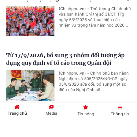
(Chinhphu.vn) - Thủ tướng Chính phủ
vừa ban hành Chỉ thị số 31/CT-TTg
ngày 5/8/2026 về thực hiện các
nhiệm vụ trọng tâm năm học 2026...
Từ 17/9/2026, bổ sung 3 nhóm đối tượng áp
dụng quy định về tố cáo trong Quân đội
(Chinhphu.vn) - Chính phủ ban hành
Nghị định số 305/2026/NĐ-CP ngày
03/8/2026 sửa đổi, bổ sung một số
điều của Nghị định số...
Trang chủ
Media
Tin nóng
Thông tin
Chức năng, nhiệm vụ, cơ cấu tổ chức mới của
Bộ Ngoại giao
Cổng TTĐT Chính phủ
English
中文