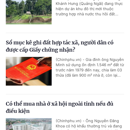
Khánh Hưng (Quảng Ngãi) đang thực
hiện dự án khu đô thị mới thuộc
trường hợp nhà nước thu hồi đất...
Sổ mục kê ghi đất hợp tác xã, người dân có
được cấp Giấy chứng nhận?
(Chinhphu.vn) - Gia đình ông Nguyễn
Minh sử dụng ổn định 1.546 m² đất từ
trước năm 1979 đến nay, chia làm 03
thửa (đã làm 900 m² nhà ở, còn lại...
Có thể mua nhà ở xã hội ngoài tỉnh nếu đủ
điều kiện
(Chinhphu.vn) - Ông Nguyễn Đăng
Khoa có hộ khẩu thường trú và đang