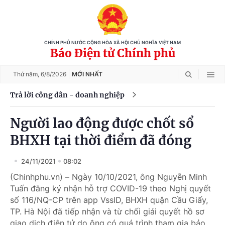
CHÍNH PHỦ NƯỚC CỘNG HÒA XÃ HỘI CHỦ NGHĨA VIỆT NAM
Báo Điện tử Chính phủ
Thứ năm,
6/8/2026
MỚI NHẤT
Trả lời công dân - doanh nghiệp
Người lao động được chốt sổ
BHXH tại thời điểm đã đóng
24/11/2021
08:02
(Chinhphu.vn) – Ngày 10/10/2021, ông Nguyễn Minh
Tuấn đăng ký nhận hỗ trợ COVID-19 theo Nghị quyết
số 116/NQ-CP trên app VssID, BHXH quận Cầu Giấy,
TP. Hà Nội đã tiếp nhận và từ chối giải quyết hồ sơ
giao dịch điện tử do ông có quá trình tham gia bảo