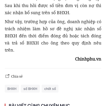
Sau khi thu hồi được số tiền đơn vị còn nợ thì
xác nhận bổ sung trên sổ BHXH.
Như vậy, trường hợp của ông, doanh nghiệp có
trách nhiệm làm hồ sơ đề nghị xác nhận sổ
BHXH đến thời điểm đóng đủ hoặc tách đóng
và trả sổ BHXH cho ông theo quy định nêu
trên.
Chinhphu.vn
Chia sẻ
BHXH
sổ BHXH
chốt sổ
BÀI VIẾT CÙNG CHUYÊN MỤC