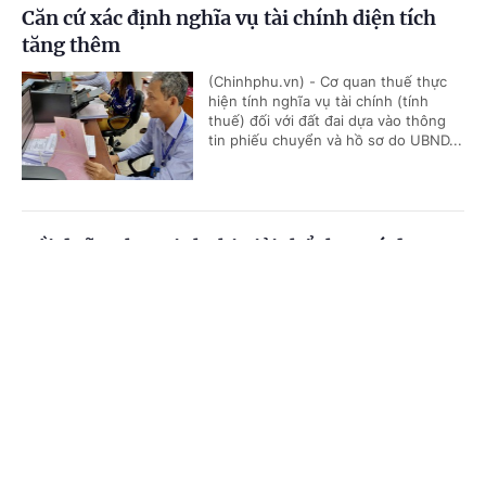
Căn cứ xác định nghĩa vụ tài chính diện tích
tăng thêm
(Chinhphu.vn) - Cơ quan thuế thực
hiện tính nghĩa vụ tài chính (tính
thuế) đối với đất đai dựa vào thông
tin phiếu chuyển và hồ sơ do UBND...
Bồi dưỡng học sinh thi giải thể thao có được
quy đổi tiết dạy?
Cổng TTĐT Chính phủ
English
中文
(Chinhphu.vn) - Bà Thanh Thủy là
giáo viên Giáo dục thể chất cấp
Trang chủ
Media
Tin nóng
Thông tin
THCS, được phân công bồi dưỡng đội
tuyển học sinh giỏi thể dục thể...
Chuyên mục
Xác định nguồn gốc đất khi công nhận đất ở
CHÍNH TRỊ
KINH TẾ