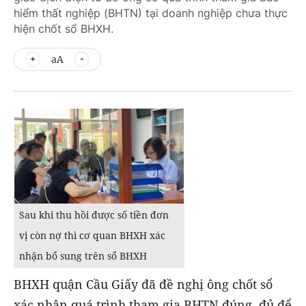
hiểm thất nghiệp (BHTN) tại doanh nghiệp chưa thực
hiện chốt sổ BHXH.
aA
Sau khi thu hồi được số tiền đơn
vị còn nợ thì cơ quan BHXH xác
nhận bổ sung trên sổ BHXH
BHXH quận Cầu Giấy đã đề nghị ông chốt sổ
xác nhận quá trình tham gia BHTN đúng, đủ để